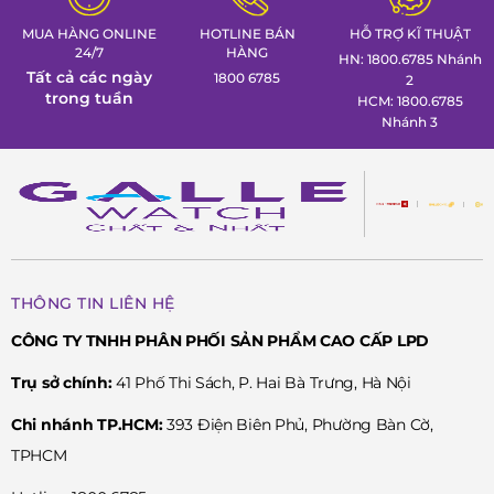
MUA HÀNG ONLINE
HOTLINE BÁN
HỖ TRỢ KĨ THUẬT
24/7
HÀNG
HN: 1800.6785 Nhánh
Tất cả các ngày
1800 6785
2
trong tuần
HCM: 1800.6785
Nhánh 3
THÔNG TIN LIÊN HỆ
CÔNG TY TNHH PHÂN PHỐI SẢN PHẨM CAO CẤP LPD
Trụ sở chính:
41 Phố Thi Sách, P. Hai Bà Trưng, Hà Nội
Chi nhánh TP.HCM:
393 Điện Biên Phủ, Phường Bàn Cờ,
TPHCM