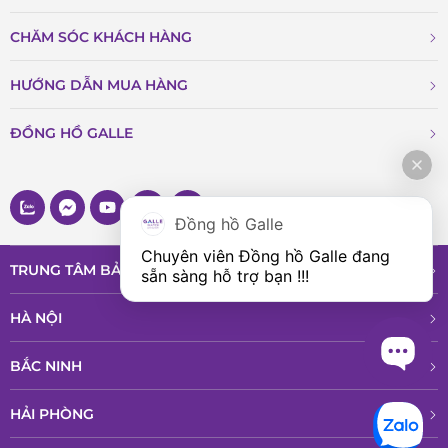
CHĂM SÓC KHÁCH HÀNG
HƯỚNG DẪN MUA HÀNG
ĐỒNG HỒ GALLE
Đồng hồ Galle
Chuyên viên Đồng hồ Galle đang 
TRUNG TÂM BẢO HÀNH VÀ DỊCH VỤ
sẵn sàng hỗ trợ bạn !!!
HÀ NỘI
BẮC NINH
HẢI PHÒNG