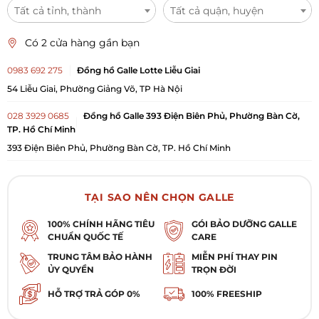
Tất cả tỉnh, thành
Tất cả quận, huyện
Có 2 cửa hàng gần bạn
0983 692 275
Đồng hồ Galle Lotte Liễu Giai
54 Liễu Giai, Phường Giảng Võ, TP Hà Nội
028 3929 0685
Đồng hồ Galle 393 Điện Biên Phủ, Phường Bàn Cờ,
TP. Hồ Chí Minh
393 Điện Biên Phủ, Phường Bàn Cờ, TP. Hồ Chí Minh
TẠI SAO NÊN CHỌN GALLE
100% CHÍNH HÃNG TIÊU
GÓI BẢO DƯỠNG GALLE
CHUẨN QUỐC TẾ
CARE
TRUNG TÂM BẢO HÀNH
MIỄN PHÍ THAY PIN
ỦY QUYỀN
TRỌN ĐỜI
HỖ TRỢ TRẢ GÓP 0%
100% FREESHIP