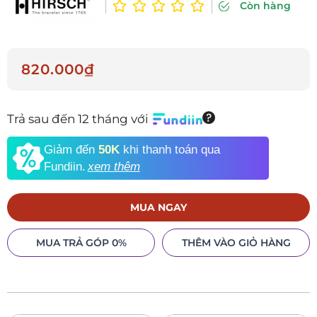
Còn hàng
820.000₫
Trả sau đến 12 tháng với
Giảm đến
50K
khi thanh toán qua
Fundiin.
xem thêm
MUA NGAY
MUA TRẢ GÓP 0%
THÊM VÀO GIỎ HÀNG