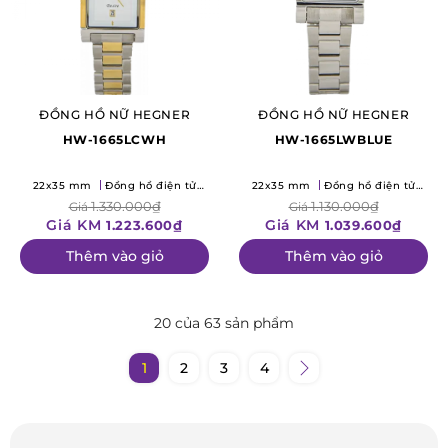
ĐỒNG HỒ NỮ HEGNER
ĐỒNG HỒ NỮ HEGNER
HW-1665LCWH
HW-1665LWBLUE
22x35 mm
Đồng hồ điện tử
22x35 mm
Đồng hồ điện tử
(Quartz)
(Quartz)
1.330.000₫
1.130.000₫
Giá
Giá
Giá KM
Giá KM
1.223.600₫
1.039.600₫
Thêm vào giỏ
Thêm vào giỏ
20 của 63 sản phẩm
1
2
3
4