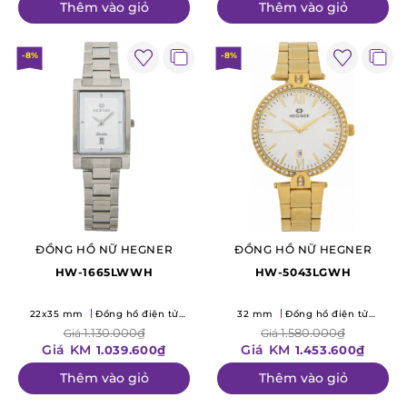
Thêm vào giỏ
Thêm vào giỏ
-8%
-8%
ĐỒNG HỒ NỮ HEGNER
ĐỒNG HỒ NỮ HEGNER
HW-1665LWWH
HW-5043LGWH
22x35 mm
Đồng hồ điện tử
32 mm
Đồng hồ điện tử
(Quartz)
(Quartz)
1.130.000₫
1.580.000₫
Giá
Giá
Giá KM
Giá KM
1.039.600₫
1.453.600₫
Thêm vào giỏ
Thêm vào giỏ