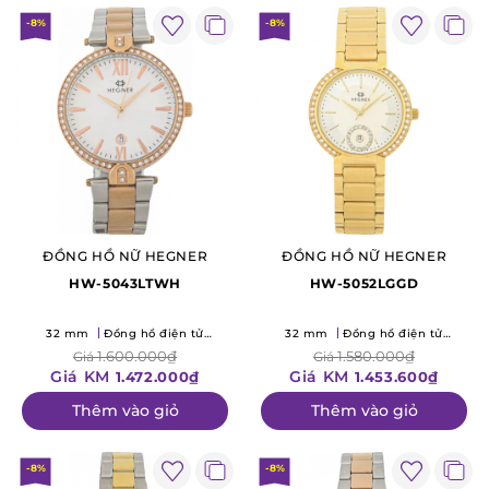
-8%
-8%
ĐỒNG HỒ NỮ HEGNER
ĐỒNG HỒ NỮ HEGNER
HW-5043LTWH
HW-5052LGGD
32 mm
Đồng hồ điện tử
32 mm
Đồng hồ điện tử
(Quartz)
(Quartz)
1.600.000₫
1.580.000₫
Giá
Giá
Giá KM
Giá KM
1.472.000₫
1.453.600₫
Thêm vào giỏ
Thêm vào giỏ
-8%
-8%