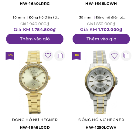
HW-1640LRRG
HW-1646LCWH
30 mm
Đồng hồ điện tử
30 mm
Đồng hồ điện tử
(Quartz)
(Quartz)
1.940.000₫
1.850.000₫
Giá
Giá
Giá KM
Giá KM
1.784.800₫
1.702.000₫
Thêm vào giỏ
Thêm vào giỏ
-8%
-8%
ĐỒNG HỒ NỮ HEGNER
ĐỒNG HỒ NỮ HEGNER
HW-1646LGGD
HW-1250LCWH