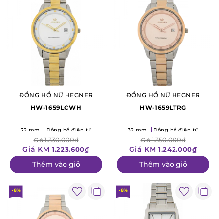
ĐỒNG HỒ NỮ HEGNER
ĐỒNG HỒ NỮ HEGNER
HW-1659LCWH
HW-1659LTRG
32 mm
Đồng hồ điện tử
32 mm
Đồng hồ điện tử
(Quartz)
(Quartz)
1.330.000₫
1.350.000₫
Giá
Giá
Giá KM
Giá KM
1.223.600₫
1.242.000₫
Thêm vào giỏ
Thêm vào giỏ
-8%
-8%