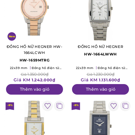
New
ĐỒNG HỒ NỮ HEGNER HW-
ĐỒNG HỒ NỮ HEGNER
1664LCWH
HW-1664LWWH
HW-1659MTRG
22x39 mm
Đồng hồ điện tử
22x39 mm
Đồng hồ điện tử
(Quartz)
(Quartz)
1.350.000₫
1.230.000₫
Giá
Giá
Giá KM
Giá KM
1.242.000₫
1.131.600₫
Thêm vào giỏ
Thêm vào giỏ
-8%
-8%