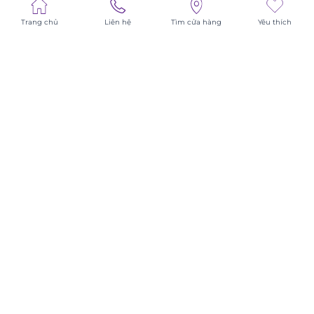
ĐỒNG HỒ GALLE
Trang chủ
Liên hệ
Tìm cửa hàng
Yêu thích
Đồng hồ Galle
TRUNG TÂM BẢO HÀNH VÀ DỊCH VỤ
HÀ NỘI
BẮC NINH
HẢI PHÒNG