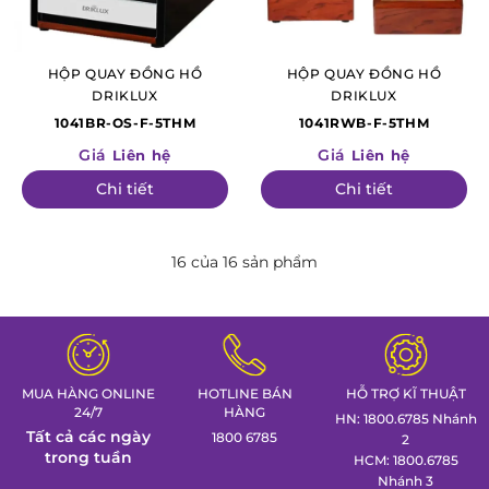
HỘP QUAY ĐỒNG HỒ
HỘP QUAY ĐỒNG HỒ
DRIKLUX
DRIKLUX
1041BR-OS-F-5THM
1041RWB-F-5THM
Giá
Giá
Liên hệ
Liên hệ
Chi tiết
Chi tiết
16 của 16 sản phẩm
MUA HÀNG ONLINE
HOTLINE BÁN
HỖ TRỢ KĨ THUẬT
24/7
HÀNG
HN: 1800.6785 Nhánh
Tất cả các ngày
1800 6785
2
trong tuần
HCM: 1800.6785
Nhánh 3