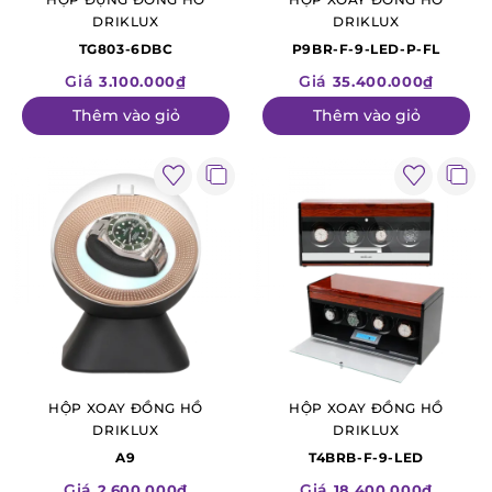
DRIKLUX
DRIKLUX
TG803-6DBC
P9BR-F-9-LED-P-FL
Giá
Giá
3.100.000₫
35.400.000₫
Thêm vào giỏ
Thêm vào giỏ
HỘP XOAY ĐỒNG HỒ
HỘP XOAY ĐỒNG HỒ
DRIKLUX
DRIKLUX
A9
T4BRB-F-9-LED
Giá
Giá
2.600.000₫
18.400.000₫