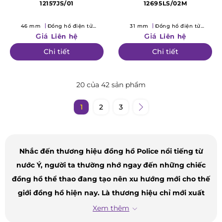
12157JS/01
12695LS/02M
46 mm
Đồng hồ điện tử
31 mm
Đồng hồ điện tử
(Quartz)
(Quartz)
Giá
Giá
Liên hệ
Liên hệ
Chi tiết
Chi tiết
20 của 42 sản phẩm
1
2
3
Nhắc đến thương hiệu đồng hồ Police nổi tiếng từ
nước Ý, người ta thường nhớ ngay đến những chiếc
đồng hồ thể thao đang tạo nên xu hướng mới cho thế
giới đồng hồ hiện nay. Là thương hiệu chỉ mới xuất
hiện trong những năm gần đây tại Việt Nam nhưng với
Xem thêm
thiết kế độc đáo, mới lạ cũng như giá cả phải chăng,