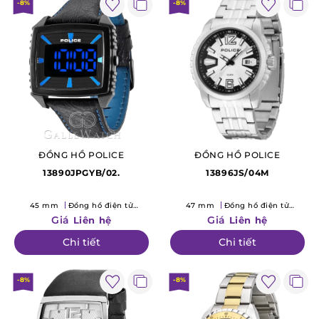
-8%
-8%
ĐỒNG HỒ POLICE
ĐỒNG HỒ POLICE
13890JPGYB/02.
13896JS/04M
45 mm
Đồng hồ điện tử
47 mm
Đồng hồ điện tử
(Quartz)
(Quartz)
Giá
Giá
Liên hệ
Liên hệ
Chi tiết
Chi tiết
-8%
-8%