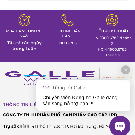
đã giúp cho đồng hồ Police không chỉ thu hút giới trẻ
mà còn bởi những người yêu thích thể thao và những
tay chơi đồng hồ chính hiệu
MUA HÀNG ONLINE
HOTLINE BÁN
HỖ TRỢ KĨ THUẬT
Thương hiệu đồng hồ Police của nước
24/7
HÀNG
HN: 1800.6785 Nhánh
Tất cả các ngày
1800 6785
nào?
2
trong tuần
HCM: 1800.6785
Nhánh 3
Thương hiệu nổi tiếng như vậy nhưng bạn đã biết đồng
hồ Police của nước nào chưa? Được biết, Police tiền thân
là công ty Charme Lunettes được thành lập năm 1978 tại
Belluno thuộc vùng Veneto của nước Ý bởi hai anh em De
Đồng hồ Galle
Rigo.
Chuyên viên Đồng hồ Galle đang 
Đến năm 1983, nhà sáng lập thương hiệu này quyết định
sẵn sàng hỗ trợ bạn !!!
THÔNG TIN LIÊN HỆ
lấy tên là Police với niềm cảm hứng từ những người cảnh
CÔNG TY TNHH PHÂN PHỐI SẢN PHẨM CAO CẤP LPD
sát Mỹ mạnh mẽ, có chút táo bạo và nhiệt huyết. Vào năm
Trụ sở chính:
41 Phố Thi Sách, P. Hai Bà Trưng, Hà Nội
2003, Police cho ra mắt dòng đồng hồ rất đơn giản nhưng