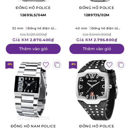
ĐỒNG HỒ POLICE
ĐỒNG HỒ POLICE
12695LS/04M
12897JS/02M
32 mm
Đồng hồ điện tử
40 mm
Đồng hồ điện tử
(Quartz)
(Quartz)
3.120.000₫
3.040.000₫
Giá
Giá
Giá KM
Giá KM
2.870.400₫
2.796.800₫
Thêm vào giỏ
Thêm vào giỏ
-8%
-8%
ĐỒNG HỒ NAM POLICE
ĐỒNG HỒ POLICE