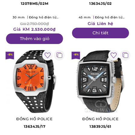
12078MS/02M
13634JS/02
30 mm
Đồng hồ điện tử
45 mm
Đồng hồ điện tử
(Quartz)
(Quartz)
Giá
2.750.000₫
Liên hệ
Giá
Giá KM
2.530.000₫
Chi tiết
Thêm vào giỏ
-8%
-8%
ĐỒNG HỒ POLICE
ĐỒNG HỒ POLICE
13634JS/17
13839JS/61