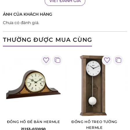
VIẾT ĐÁNH GIÁ
chiêm ngưỡng và sở hữu Hermle 23023-S60721 ngay hôm
ẢNH CỦA KHÁCH HÀNG
nay!
Chưa có đánh giá.
THƯỜNG ĐƯỢC MUA CÙNG
ĐỒNG HỒ ĐỂ BÀN HERMLE
ĐỒNG HỒ TREO TƯỜNG
HERMLE
21153-031050