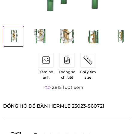
Xem bộ
Thông số
Gợi ý tìm
ảnh
chi tiết
size
2815 lượt xem
ĐỒNG HỒ ĐỂ BÀN HERMLE 23023-S60721