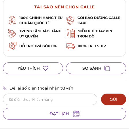
TẠI SAO NÊN CHỌN GALLE
100% CHÍNH HÃNG TIÊU
GÓI BẢO DƯỠNG GALLE
CHUẨN QUỐC TẾ
CARE
TRUNG TÂM BẢO HÀNH
MIỄN PHÍ THAY PIN
ỦY QUYỀN
TRỌN ĐỜI
HỖ TRỢ TRẢ GÓP 0%
100% FREESHIP
YÊU THÍCH
SO SÁNH
Để lại số điện thoại nhận tư vấn
GỬI
ĐẶT LỊCH