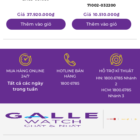
71002-032200
Giá
Giá
37.920.000₫
10.510.000₫
Thêm vào giỏ
Thêm vào giỏ
MUA HÀNG ONLINE
HOTLINE BÁN
HỖ TRỢ KĨ THUẬT
24/7
HÀNG
HN: 1800.6785 Nhánh
Tất cả các ngày
1800 6785
2
trong tuần
HCM: 1800.6785
Nhánh 3