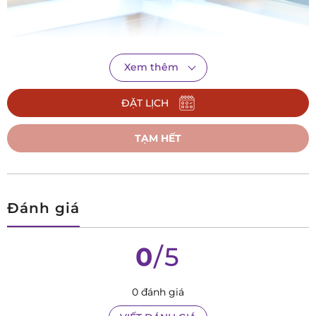
Hermle 23023-S60721 là mẫu đồng hồ để bàn mang phong
Xem thêm
cách hiện đại, trẻ trung. Vỏ của mẫu đồng hồ này được làm
từ các trụ nhôm phủ lớp sơn đen sang trọng, hai tấm kính
ĐẶT LỊCH
gắn kết 2 đầu của các trụ tạo nên một tổng thể vững chắc.
TẠM HẾT
Mặt
đồng hồ Hermle 23023-S60721
mang màu kim loại, các
chi tiết cọc số La Mã, bộ kim màu đen tạo điểm nhấn. Điểm
đặc biệt của mẫu đồng hồ này chính là thiết kế lộ cơ - phô
diễn toàn bộ cỗ máy được làm từ đồng thau nguyên chất
Đánh giá
một cách tinh tế. Quả lắc của mẫu đồng hồ này cũng mang
một sắc vàng đẳng cấp từ đồng thau.
0
/5
Hermle 23023-S60721 có thời gian trữ cót là 8 ngày, mỗi
tiếng điểm chuông một lần.
0 đánh giá
Sản phẩm đã có mặt tại hệ thống
Đồng hồ Galle
. Hãy đến