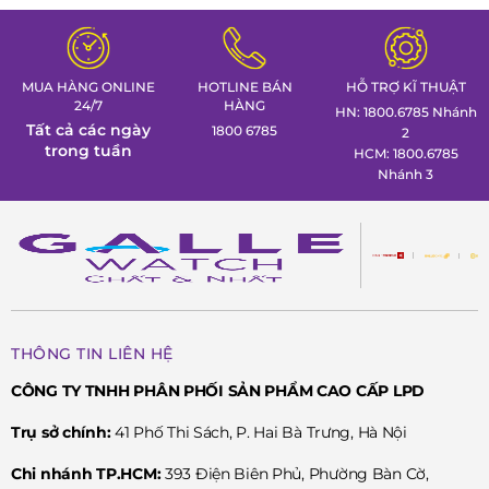
MUA HÀNG ONLINE
HOTLINE BÁN
HỖ TRỢ KĨ THUẬT
24/7
HÀNG
HN: 1800.6785 Nhánh
Tất cả các ngày
1800 6785
2
trong tuần
HCM: 1800.6785
Nhánh 3
THÔNG TIN LIÊN HỆ
CÔNG TY TNHH PHÂN PHỐI SẢN PHẨM CAO CẤP LPD
Trụ sở chính:
41 Phố Thi Sách, P. Hai Bà Trưng, Hà Nội
Chi nhánh TP.HCM:
393 Điện Biên Phủ, Phường Bàn Cờ,