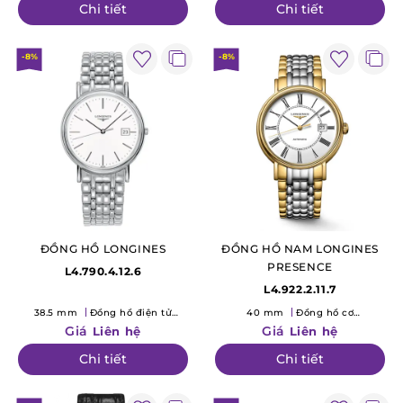
Chi tiết
Chi tiết
-8%
-8%
ĐỒNG HỒ LONGINES
ĐỒNG HỒ NAM LONGINES
PRESENCE
L4.790.4.12.6
L4.922.2.11.7
38.5 mm
Đồng hồ điện tử
40 mm
Đồng hồ cơ
(Quartz)
(Mechanical)
Giá
Giá
Liên hệ
Liên hệ
Chi tiết
Chi tiết