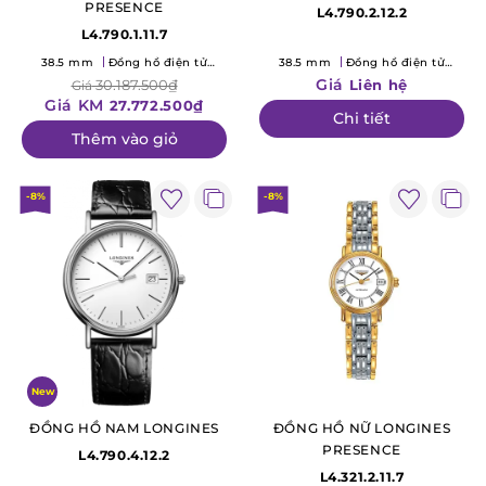
PRESENCE
L4.790.2.12.2
L4.790.1.11.7
38.5 mm
Đồng hồ điện tử
38.5 mm
Đồng hồ điện tử
(Quartz)
(Quartz)
Giá
30.187.500₫
Liên hệ
Giá
Giá KM
27.772.500₫
Chi tiết
Thêm vào giỏ
-8%
-8%
New
ĐỒNG HỒ NAM LONGINES
ĐỒNG HỒ NỮ LONGINES
PRESENCE
L4.790.4.12.2
L4.321.2.11.7