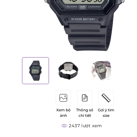
Xem bộ
Thông số
Gợi ý tìm
ảnh
chi tiết
size
2437 lượt xem