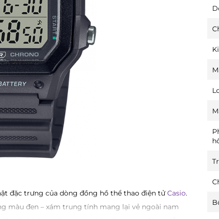
D
C
K
M
L
M
P
h
T
Ch
t đặc trưng của dòng đồng hồ thể thao điện tử
Casio
.
B
ng màu đen – xám trung tính mang lại vẻ ngoài nam