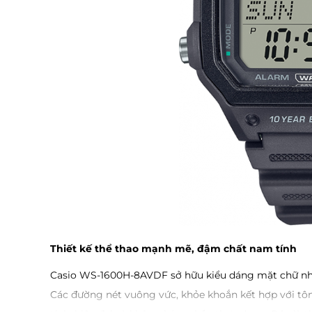
Thiết kế thể thao mạnh mẽ, đậm chất nam tính
Casio WS-1600H-8AVDF sở hữu kiểu dáng mặt chữ nhậ
Các đường nét vuông vức, khỏe khoắn kết hợp với tô