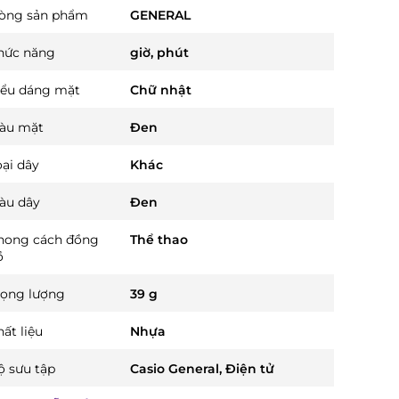
òng sản phẩm
GENERAL
hức năng
giờ, phút
iểu dáng mặt
Chữ nhật
àu mặt
Đen
oại dây
Khác
àu dây
Đen
hong cách đồng
Thể thao
ồ
rọng lượng
39 g
ất liệu
Nhựa
ộ sưu tập
Casio General, Điện tử