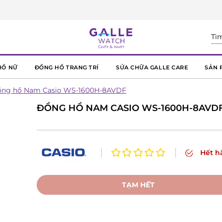
HỒ NỮ
ĐỒNG HỒ TRANG TRÍ
SỬA CHỮA GALLE CARE
SẢN 
ng hồ Nam Casio WS-1600H-8AVDF
ĐỒNG HỒ NAM CASIO WS-1600H-8AVD
Hết h
TẠM HẾT