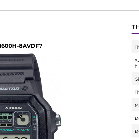
T
-1600H-8AVDF?
T
X
h
Gi
T
M
Đ
Đ