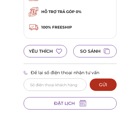
HỖ TRỢ TRẢ GÓP 0%
100% FREESHIP
YÊU THÍCH
SO SÁNH
Để lại số điện thoại nhận tư vấn
GỬI
ĐẶT LỊCH