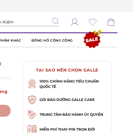
PHẨM KHÁC
ĐỒNG HỒ CÔNG CỘNG
F
TẠI SAO NÊN CHỌN GALLE
100% CHÍNH HÃNG TIÊU CHUẨN
QUỐC TẾ
àng
GÓI BẢO DƯỠNG GALLE CARE
TRUNG TÂM BẢO HÀNH ỦY QUYỀN
MIỄN PHÍ THAY PIN TRỌN ĐỜI