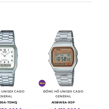
New
 UNISEX CASIO
ĐỒNG HỒ UNISEX CASIO
ENERAL
GENERAL
230A-7DMQ
A158WEA-9DF