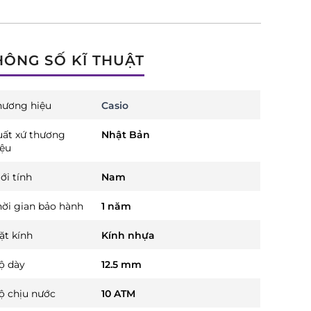
HÔNG SỐ KĨ THUẬT
hương hiệu
Casio
uất xứ thương
Nhật Bản
iệu
ới tính
Nam
hời gian bảo hành
1 năm
ặt kính
Kính nhựa
ộ dày
12.5 mm
ộ chịu nước
10 ATM