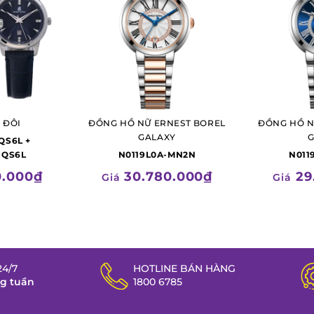
 ĐÔI
ĐỒNG HỒ NỮ ERNEST BOREL
ĐỒNG HỒ N
GALAXY
QS6L +
-QS6L
N0119L0A-MN2N
N011
0.000₫
30.780.000₫
29
Giá
Giá
4/7
HOTLINE BÁN HÀNG
ng tuần
1800 6785