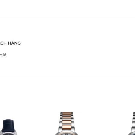
́CH HÀNG
giá.