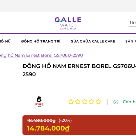
HỒ NỮ
ĐỒNG HỒ TRANG TRÍ
SỬA CHỮA GALLE CARE
SẢN 
ng hồ Nam Ernest Borel GS706U-2590
ĐỒNG HỒ NAM ERNEST BOREL GS706U
2590
Còn 
18.480.000₫
(-20%)
14.784.000₫