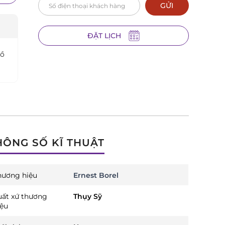
GỬI
ĐẶT LỊCH
hồ
HÔNG SỐ KĨ THUẬT
hương hiệu
Ernest Borel
uất xứ thương
Thụy Sỹ
iệu