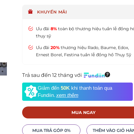
KHUYẾN MÃI
Ưu đãi
8%
toàn bộ thương hiệu tuần lễ đồng h
thụy sỹ
Ưu đãi
20%
thương hiệu Rado, Baume, Edox,
Ernest Borel, Festina tuần lễ đồng hồ Thụy Sỹ
Trả sau đến 12 tháng với
Giảm đến
50K
khi thanh toán qua
Fundiin.
xem thêm
MUA NGAY
MUA TRẢ GÓP 0%
THÊM VÀO GIỎ HÀ