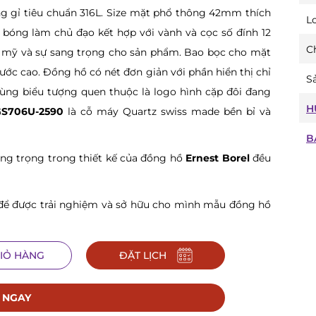
ông gỉ tiêu chuẩn 316L. Size mặt phổ thông 42mm thích
L
 bóng làm chủ đạo kết hợp với vành và cọc số đính 12
Ch
 mỹ và sự sang trọng cho sản phẩm. Bao bọc cho mặt
xước cao. Đồng hồ có nét đơn giản với phần hiển thị chỉ
Sả
 cùng biểu tượng quen thuộc là logo hình cặp đôi đang
H
GS706U-2590
là cỗ máy Quartz swiss made bền bỉ và
B
ang trọng trong thiết kế của đồng hồ
Ernest Borel
đều
ể được trải nghiệm và sở hữu cho mình mẫu đồng hồ
IỎ HÀNG
ĐẶT LỊCH
 NGAY