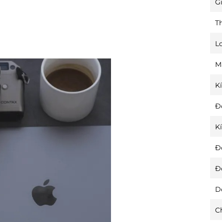
Gi
T
L
M
K
Đ
K
Đ
Đ
D
C