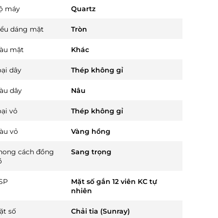
ộ máy
Quartz
iểu dáng mặt
Tròn
àu mặt
Khác
oại dây
Thép không gỉ
àu dây
Nâu
oại vỏ
Thép không gỉ
àu vỏ
Vàng hồng
hong cách đồng
Sang trọng
ồ
SP
Mặt số gắn 12 viên KC tự
nhiên
ặt số
Chải tia (Sunray)