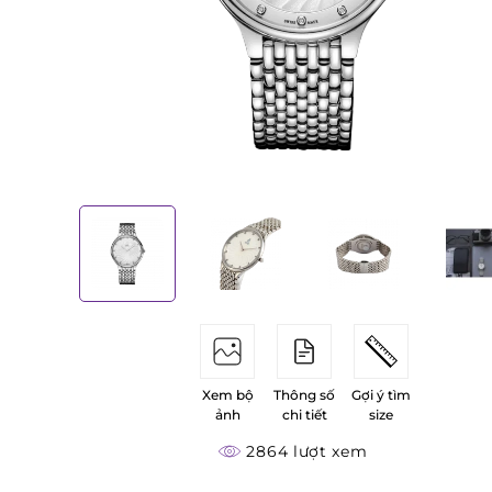
Xem bộ
Thông số
Gợi ý tìm
ảnh
chi tiết
size
2864 lượt xem