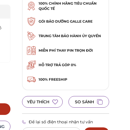
100% CHÍNH HÃNG TIÊU CHUẨN
QUỐC TẾ
GÓI BẢO DƯỠNG GALLE CARE
ồ
TRUNG TÂM BẢO HÀNH ỦY QUYỀN
MIỄN PHÍ THAY PIN TRỌN ĐỜI
HỖ TRỢ TRẢ GÓP 0%
100% FREESHIP
YÊU THÍCH
SO SÁNH
Để lại số điện thoại nhận tư vấn
NG