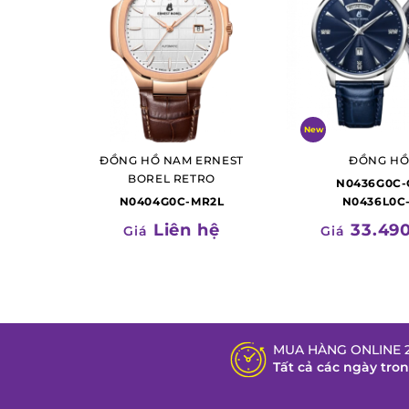
New
ĐỒNG HỒ NAM ERNEST
ĐỒNG HỒ
BOREL RETRO
N0436G0C-
N0404G0C-MR2L
N0436L0C
Liên hệ
33.49
Giá
Giá
MUA HÀNG ONLINE 2
Tất cả các ngày tro