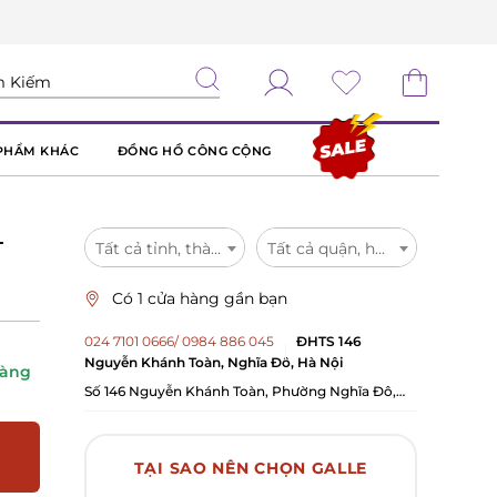
PHẨM KHÁC
ĐỒNG HỒ CÔNG CỘNG
-
Tất cả tỉnh, thành
Tất cả quận, huyện
Có 1 cửa hàng gần bạn
024 7101 0666/ 0984 886 045
ĐHTS 146
Nguyễn Khánh Toàn, Nghĩa Đô, Hà Nội
hàng
Số 146 Nguyễn Khánh Toàn, Phường Nghĩa Đô,
TP.Hà Nội
TẠI SAO NÊN CHỌN GALLE