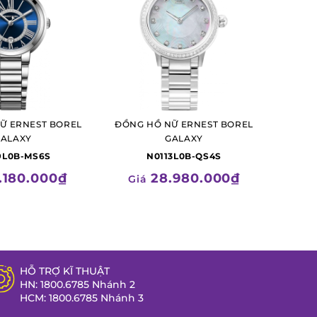
Ữ ERNEST BOREL
ĐỒNG HỒ NỮ ERNEST BOREL
GALAXY
GALAXY
9L0B-MS6S
N0113L0B-QS4S
.180.000₫
28.980.000₫
Giá
HỖ TRỢ KĨ THUẬT
HN: 1800.6785 Nhánh 2
HCM: 1800.6785 Nhánh 3