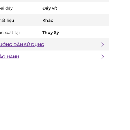
oại đáy
Đáy vít
ất liệu
Khác
n xuất tại
Thụy Sỹ
ƯỚNG DẪN SỬ DỤNG
ẢO HÀNH