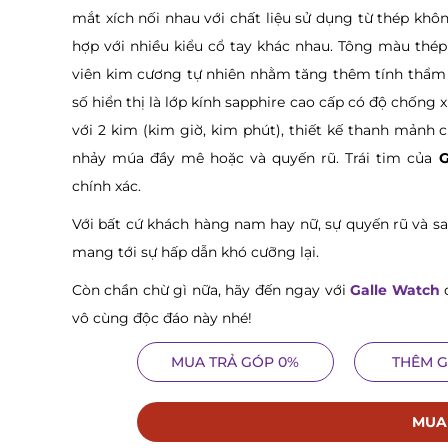
mắt xích nối nhau với chất liệu sử dụng từ thép kh
hợp với nhiều kiểu cổ tay khác nhau. Tông màu thép
viên kim cương tự nhiên nhằm tăng thêm tính thẩm
số hiển thị là lớp kính sapphire cao cấp có độ chống 
với 2 kim (kim giờ, kim phút), thiết kế thanh mảnh
nhảy múa đầy mê hoặc và quyến rũ. Trái tim của
chính xác.
Với bất cứ khách hàng nam hay nữ, sự quyến rũ và s
mang tới sự hấp dẫn khó cưỡng lại.
Còn chần chừ gì nữa, hãy đến ngay với
Galle Watch
đ
vô cùng độc đáo này nhé!
MUA TRẢ GÓP 0%
THÊM G
MUA