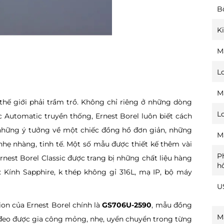
B
K
M
L
M
thế giới phải trầm trồ. Không chỉ riêng ở những dòng
L
 Automatic truyền thống, Ernest Borel luôn biết cách
ừ những ý tưởng về một chiếc đồng hồ đơn giản, những
M
nhẹ nhàng, tinh tế. Một số mẫu được thiết kế thêm vài
P
 Ernest Borel Classic được trang bị những chất liệu hàng
h
Kính Sapphire, k thép không gỉ 316L, mạ IP, bộ máy
U
on của Ernest Borel chính là
GS706U-2590
, mẫu đồng
M
y đeo được gia công mỏng, nhẹ, uyển chuyển trong từng