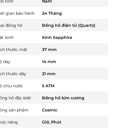
ới tính
Nam
hời gian bảo hành
24 Tháng
oại đồng hồ
Đồng hồ điện tử (Quartz)
ặt kính
Kính Sapphire
ích thước mặt
37 mm
ộ dày
14 mm
ích thước dây
21 mm
ộ chịu nước
5 ATM
ồng hồ đặc biệt
Đồng hồ kim cương
òng sản phẩm
Cosmic
hức năng
Giờ, Phút