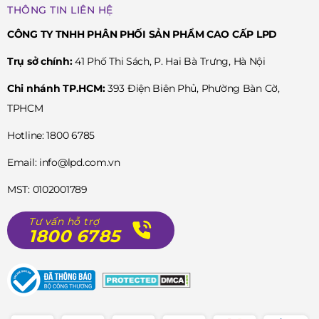
311 trong FC-311N4C26 được lắp ráp hoàn toàn thủ công tại
THÔNG TIN LIÊN HỆ
xưởng Plan-les-Ouates, Geneva – nơi hội tụ những nghệ nhân
CÔNG TY TNHH PHÂN PHỐI SẢN PHẨM CAO CẤP LPD
bậc thầy. Với tần số 28.800 vph và 26 chân kính, bộ máy này
đảm bảo độ chính xác cao và vận hành ổn định, thể hiện kỹ
Trụ sở chính:
41 Phố Thi Sách, P. Hai Bà Trưng, Hà Nội
nghệ Thụy Sỹ đỉnh cao.
Chi nhánh TP.HCM:
393 Điện Biên Phủ, Phường Bàn Cờ,
Vỏ thép 316L – sáng bóng và bền bỉ
TPHCM
Kích thước mặt 30 mm, độ dày 10 mm, cùng dáng vỏ vuông
Hotline: 1800 6785
bo tròn nhẹ nhàng tạo cảm giác vừa vặn trên cổ tay nam
Email: info@lpd.com.vn
giới Việt. Vỏ thép 316L được đánh bóng thủ công, phản chiếu
MST: 0102001789
ánh sáng tinh tế, mang đến diện mạo sang trọng và bền đẹp
theo thời gian.
Tư vấn hỗ trợ
1800 6785
Mặt kính sapphire – bảo vệ tuyệt đối cho mặt số
Mặt kính sapphire cong nhẹ không chỉ tăng tính thẩm mỹ
mà còn đảm bảo độ chống trầy xước cực cao. Dưới ánh sáng,
mặt kính phản chiếu ánh xanh nhẹ, tạo chiều sâu thị giác cho