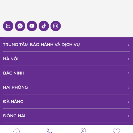
Frederique Constant là thương hiệu đồng hồ cao cấp đến từ
Geneva, Thụy Sỹ, được thành lập năm 1988 bởi cặp vợ chồng
doanh nhân Aletta và Peter Stas. Ngay từ khi ra đời, thương
hiệu đã theo đuổi triết lý “Accessible Luxury” – mang đến
những chiếc đồng hồ cơ khí Thụy Sỹ tinh xảo với giá trị vượt
TRUNG TÂM BẢO HÀNH VÀ DỊCH VỤ
trội so với mức giá.
HÀ NỘI
Điểm đặc biệt của Frederique Constant nằm ở khả năng tự
sản xuất bộ máy in-house, điều chỉ có ở các nhà sản xuất
BẮC NINH
đồng hồ bậc thầy. Đến nay, hãng đã phát triển hơn 30 bộ
máy cơ khác nhau, trong đó có các dòng phức tạp như
HẢI PHÒNG
Moonphase, Tourbillon hay Perpetual Calendar.
ĐÀ NẴNG
Biểu tượng “Heart Beat” ra đời năm 1994 chính là bước ngoặt
đưa thương hiệu đến gần hơn với thế giới. Thiết kế này
ĐỒNG NAI
không chỉ thể hiện trình độ kỹ thuật mà còn truyền tải triết
HỒ CHÍ MINH
lý sâu sắc: “Trái tim đồng hồ luôn đập, như đam mê bất tận