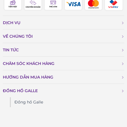
tổng thể đồng hồ.
Dây da xanh navy – mềm mại và tinh tế
Dây da thật vân cá sấu, tông xanh đồng điệu với mặt số, là
DỊCH VỤ
điểm nhấn hoàn hảo giúp đồng hồ thêm phần đẳng cấp. Dây
VỀ CHÚNG TÔI
được xử lý chống thấm, có độ bền cao và ôm tay thoải mái.
Khóa gập đôi bằng thép không gỉ được khắc logo Frederique
TIN TỨC
Constant tinh xảo, thể hiện sự hoàn thiện đến từng chi tiết.
Độ chịu nước – đáp ứng nhu cầu sử dụng hàng ngày
CHĂM SÓC KHÁCH HÀNG
Với mức chống nước 3 ATM, đồng hồ đủ khả năng bảo vệ
HƯỚNG DẪN MUA HÀNG
trong các hoạt động thường nhật như rửa tay, đi mưa nhẹ
hay làm việc trong môi trường văn phòng. Tuy không dành
ĐỒNG HỒ GALLE
cho thể thao hay bơi lội, nhưng với mẫu dress watch thanh
Đồng hồ Galle
lịch như FC-311N4C26, đây là mức bảo vệ lý tưởng.
Giới thiệu về thương hiệu Frederique
Constant