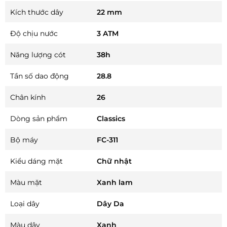
Kích thước dây
22 mm
Độ chịu nước
3 ATM
Năng lượng cót
38h
Tần số dao động
28.8
Chân kính
26
Dòng sản phẩm
Classics
Bộ máy
FC-311
Kiểu dáng mặt
Chữ nhật
Màu mặt
Xanh lam
Loại dây
Dây Da
Màu dây
Xanh