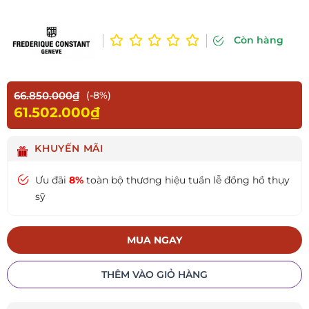
Còn hàng
66.850.000₫
(-8%)
61.502.000₫
KHUYẾN MÃI
Ưu đãi
8%
toàn bộ thương hiệu tuần lễ đồng hồ thụy
sỹ
MUA NGAY
THÊM VÀO GIỎ HÀNG