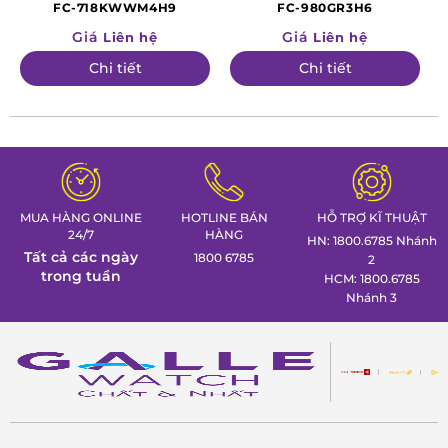
MANUFACTURE CLASSIC
MANUFACTURE CLASSIC
hiện đại. Dù xuất hiện trong buổi gặp đối tác, sự kiện
FC-718KWWM4H9
FC-980GR3H6
WORLDTIMER
TOURBILLON
sang trọng hay dạo phố cuối tuần, chiếc đồng hồ vẫn
Giá
Giá
Liên hệ
Liên hệ
toát lên khí chất điềm đạm, tự tin và đẳng cấp.
Chi tiết
Chi tiết
Đánh giá chi tiết Frederique Constant FC-
311N4C26
Thiết kế mặt số – sự hòa quyện của cổ điển và hiện đại
Mặt số xanh navy đậm được hoàn thiện với vân Guilloché
MUA HÀNG ONLINE
HOTLINE BÁN
HỖ TRỢ KĨ THUẬT
tinh tế, tạo hiệu ứng ánh sáng cuốn hút. Bộ cọc số La Mã
24/7
HÀNG
HN: 1800.6785 Nhánh
màu bạc mang đến nét cổ điển sang trọng, trong khi kim
Tất cả các ngày
1800 6785
2
leaf-shaped (hình lá) thanh mảnh thể hiện sự mềm mại
trong tuần
HCM: 1800.6785
và uyển chuyển. Tại vị trí 12 giờ, ô lộ cơ “Heart Beat” mở ra
Nhánh 3
thế giới vi cơ khí sống động, cho phép người đeo ngắm
nhìn trái tim đồng hồ vận hành không ngừng.
Bộ máy cơ FC-311 – chuẩn mực Thụy Sỹ trong lòng bàn tay
Frederique Constant luôn tự hào là một trong số ít thương
hiệu có khả năng sản xuất bộ máy cơ in-house. Bộ máy FC-