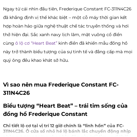
Ngay từ cái nhìn đầu tiên, Frederique Constant FC-311N4C26
đã khẳng định vị thế khác biệt – một cỗ máy thời gian kết
hợp hoàn hảo giữa nghệ thuật chế tác truyền thống và hơi
thở hiện đại. Sắc xanh navy lịch lãm, mặt vuông cổ điển
cùng
ô lộ cơ “Heart Beat”
kinh điển đã khiến mẫu đồng hồ
này trở thành biểu tượng của sự tinh tế và đẳng cấp mà mọi
quý ông đều khao khát sở hữu.
Vì sao nên mua Frederique Constant FC-
311N4C26
Biểu tượng “Heart Beat” – trái tim sống của
đồng hồ Frederique Constant
Chi tiết lộ cơ tại vị trí 12 giờ chính là “linh hồn” của FC-
311N4C26. Ô cửa sổ nhỏ hé lộ bánh lắc chuyển động nhịp
nhàng, tượng trưng cho nhịp đập của trái tim – nơi thời