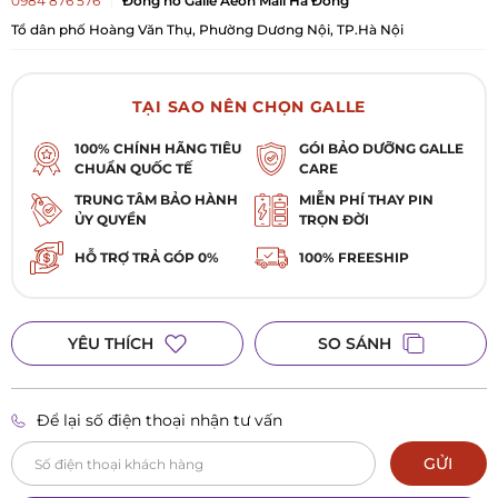
0984 876 576
Đồng hồ Galle Aeon Mall Hà Đông
Tổ dân phố Hoàng Văn Thụ, Phường Dương Nội, TP.Hà Nội
TẠI SAO NÊN CHỌN GALLE
100% CHÍNH HÃNG TIÊU
GÓI BẢO DƯỠNG GALLE
CHUẨN QUỐC TẾ
CARE
TRUNG TÂM BẢO HÀNH
MIỄN PHÍ THAY PIN
ỦY QUYỀN
TRỌN ĐỜI
HỖ TRỢ TRẢ GÓP 0%
100% FREESHIP
YÊU THÍCH
SO SÁNH
Để lại số điện thoại nhận tư vấn
GỬI