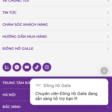
VỀ CHÚNG TÔI
đánh giá cao về độ ổn định và đáng tin cậy.
TIN TỨC
CHĂM SÓC KHÁCH HÀNG
HƯỚNG DẪN MUA HÀNG
ĐỒNG HỒ GALLE
TRUNG TÂM BẢO HÀNH VÀ DỊCH VỤ
Đồng hồ Galle
Chuyên viên Đồng hồ Galle đang 
HÀ NỘI
sẵn sàng hỗ trợ bạn !!!
BẮC NINH