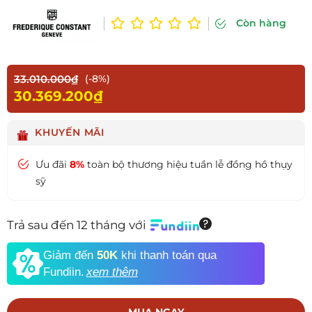
Còn hàng
33.010.000₫
(-8%)
30.369.200₫
KHUYẾN MÃI
Ưu đãi
8%
toàn bộ thương hiệu tuần lễ đồng hồ thụy
sỹ
Trả sau đến 12 tháng với
Giảm đến
50K
khi thanh toán qua
Fundiin.
xem thêm