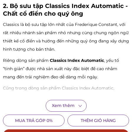
2. Bộ sưu tập Classics Index Automatic -
Chất cổ điển cho quý ông
Classics là bộ sưu tập lớn nhất của Frederique Constant, với
rất nhiều nhánh sản phẩm nhỏ nhưng cùng chung ngôn ngữ
thiết kế cổ điển và hướng đến những quý ông đang xây dựng
hình tượng cho bản thân.
Riêng dòng sản phẩm
Classics Index Automatic
, yếu tố
“tinh giản” được nhà sản xuất này đặc biệt đề cao nhằm
mang đến trải nghiệm đeo dễ dàng mỗi ngày.
Cũng trong dòng sản phẩm Classics Index Automatic,
Frederique Constant dành riêng một bộ sưu tập nhỏ với cái
tên Asia Collection, nhằm phục vụ khách hàng châu Á mà
Xem thêm
FC-303SS5B2B chính là một trong số đó.
MUA TRẢ GÓP 0%
THÊM GIỎ HÀNG
3. Đánh giá chi tiết đồng hồ Frederique