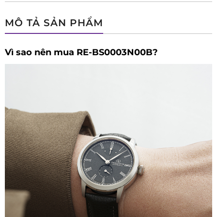
MÔ TẢ SẢN PHẨM
Vì sao nên mua RE-BS0003N00B?