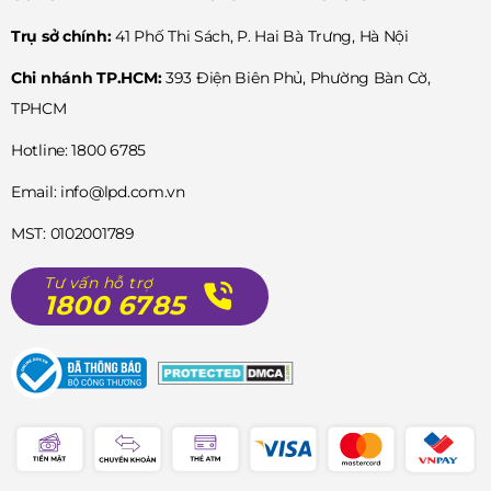
Trụ sở chính:
41 Phố Thi Sách, P. Hai Bà Trưng, Hà Nội
Chi nhánh TP.HCM:
393 Điện Biên Phủ, Phường Bàn Cờ,
TPHCM
Hotline: 1800 6785
Email: info@lpd.com.vn
MST: 0102001789
Tư vấn hỗ trợ
1800 6785
RE-BS0003N00B được trang bị bộ máy cơ automatic F7H44
do chính Orient Star phát triển và sản xuất. Đây là dòng máy
cao cấp nổi tiếng với độ ổn định, độ bền và khả năng hoàn