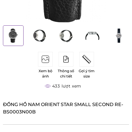
Xem bộ
Thông số
Gợi ý tìm
ảnh
chi tiết
size
433 lượt xem
ĐỒNG HỒ NAM ORIENT STAR SMALL SECOND RE-
BS0003N00B