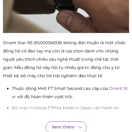
Orient Star RE-BS0003N00B không đơn thuần là một chiếc
đồng hồ cơ đeo tay mà còn là lựa chọn dành cho những
người yêu thích chiều sâu nghệ thuật trong chế tác thời
gian. Mẫu đồng hồ này hội tụ nhiều giá trị đáng chú ý từ
thiết kế, bộ máy cho tới trải nghiệm đeo thực tế.
Thuộc dòng M45 F7 Small Second cao cấp của
Orient St
ar
với độ hoàn thiện vượt trội.
Bộ máy in-house F7H44 Made in Japan vận hành ổn
định, tích hợp hacking second và lên cót tay.
Xem thêm
Thiết kế mặt số textured độc đáo mang chiều sâu thị