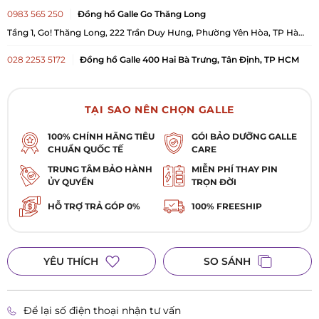
0983 565 250
Đồng hồ Galle Go Thăng Long
Tầng 1, Go! Thăng Long, 222 Trần Duy Hưng, Phường Yên Hòa, TP Hà
Nội
028 2253 5172
Đồng hồ Galle 400 Hai Bà Trưng, Tân Định, TP HCM
400 Hai Bà Trưng, Phường Tân Định, TP. Hồ Chí Minh
TẠI SAO NÊN CHỌN GALLE
100% CHÍNH HÃNG TIÊU
GÓI BẢO DƯỠNG GALLE
CHUẨN QUỐC TẾ
CARE
TRUNG TÂM BẢO HÀNH
MIỄN PHÍ THAY PIN
ỦY QUYỀN
TRỌN ĐỜI
HỖ TRỢ TRẢ GÓP 0%
100% FREESHIP
YÊU THÍCH
SO SÁNH
Để lại số điện thoại nhận tư vấn