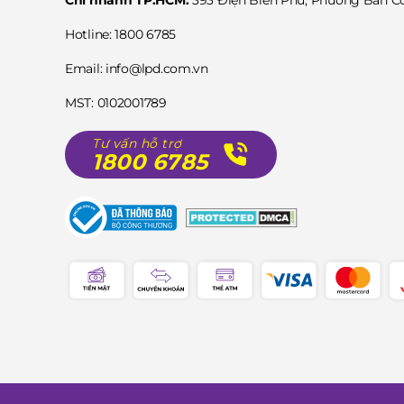
Chi nhánh TP.HCM:
393 Điện Biên Phủ, Phường Bàn 
Hotline: 1800 6785
Email: info@lpd.com.vn
MST: 0102001789
Tư vấn hỗ trợ
1800 6785