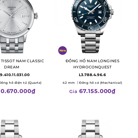
New
TISSOT NAM CLASSIC
ĐỒNG HỒ NAM LONGINES
DREAM
HYDROCONQUEST
9.410.11.031.00
L3.788.4.96.6
Đồng hồ điện tử (Quartz)
42 mm
Đồng hồ cơ (Mechanical)
0.670.000₫
67.155.000₫
Giá