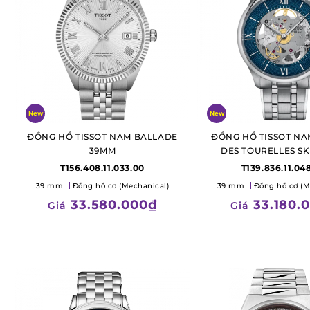
New
New
ĐỒNG HỒ TISSOT NAM BALLADE
ĐỒNG HỒ TISSOT NA
39MM
DES TOURELLES S
39MM
T156.408.11.033.00
T139.836.11.04
39 mm
Đồng hồ cơ (Mechanical)
39 mm
Đồng hồ cơ (M
33.580.000₫
33.180.
Giá
Giá