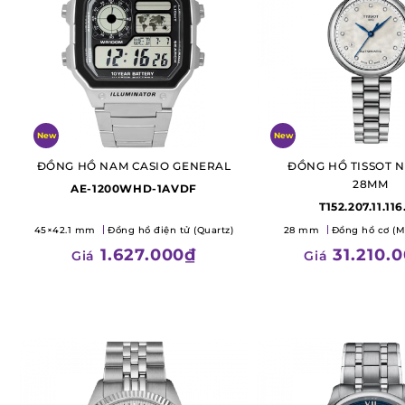
New
New
ĐỒNG HỒ NAM CASIO GENERAL
ĐỒNG HỒ TISSOT N
28MM
AE-1200WHD-1AVDF
T152.207.11.116
45×42.1 mm
Đồng hồ điện tử (Quartz)
28 mm
Đồng hồ cơ (M
1.627.000₫
31.210.
Giá
Giá