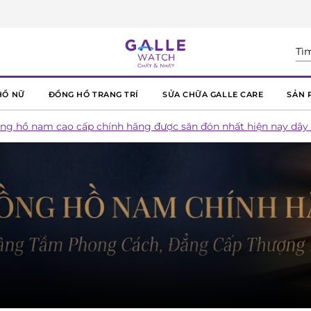
HỒ NỮ
ĐỒNG HỒ TRANG TRÍ
SỬA CHỮA GALLE CARE
SẢN 
g hồ nam cao cấp chính hãng được săn đón nhất hiện nay dây 