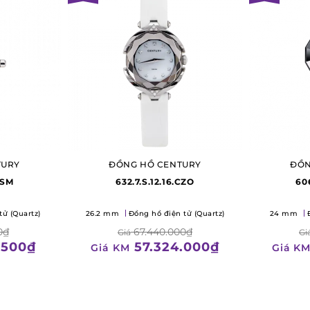
TURY
ĐỒNG HỒ CENTURY
ĐỒN
.SM
632.7.S.12.16.CZO
60
tử (Quartz)
26.2 mm
Đồng hồ điện tử (Quartz)
24 mm
0₫
67.440.000₫
Giá
Gi
.500₫
57.324.000₫
Giá KM
Giá K