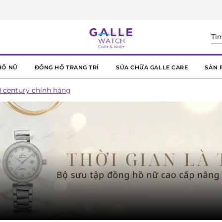
HỒ NỮ
ĐỒNG HỒ TRANG TRÍ
SỬA CHỮA GALLE CARE
SẢN 
 century chính hãng