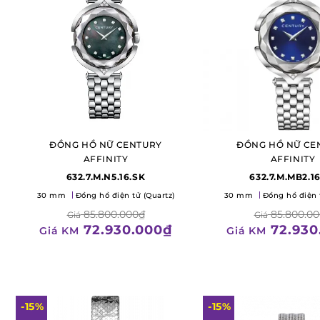
ĐỒNG HỒ NỮ CENTURY
ĐỒNG HỒ NỮ CE
AFFINITY
AFFINITY
632.7.M.N5.16.SK
632.7.M.MB2.1
30 mm
Đồng hồ điện tử (Quartz)
30 mm
Đồng hồ điện 
85.800.000₫
85.800.0
Giá
Giá
72.930.000₫
72.930
Giá KM
Giá KM
-15%
-15%