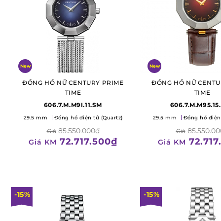
New
New
ĐỒNG HỒ NỮ CENTURY PRIME
ĐỒNG HỒ NỮ CENTU
TIME
TIME
606.7.M.M9I.11.SM
606.7.M.M95.15
29.5 mm
Đồng hồ điện tử (Quartz)
29.5 mm
Đồng hồ điện 
85.550.000₫
85.550.00
Giá
Giá
72.717.500₫
72.717
Giá KM
Giá KM
-15%
-15%