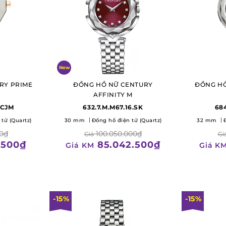
New
RY PRIME
ĐỒNG HỒ NỮ CENTURY
ĐỒNG HỒ
AFFINITY M
.CJM
632.7.M.M67.16.SK
684
tử (Quartz)
30 mm
Đồng hồ điện tử (Quartz)
32 mm
0₫
100.050.000₫
Giá
Gi
.500₫
85.042.500₫
Giá KM
Giá K
-15%
-15%