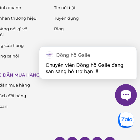
 kinh doanh
Tin nổi bật
nhận thương hiệu
Tuyển dụng
àng nói gì về
Blog
ôi
ng cửa hàng
Đồng hồ Galle
ng xã hội
Chuyên viên Đồng hồ Galle đang 
sẵn sàng hỗ trợ bạn !!!
 DẪN MUA HÀNG
ĐỒNG HỒ GALLE
dẫn mua hàng
ách đổi hàng
toán