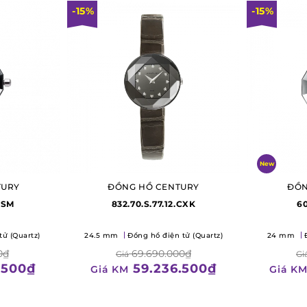
-15%
-15%
New
TURY
ĐỒNG HỒ CENTURY
ĐỒN
1.SM
832.70.S.77.12.CXK
60
tử (Quartz)
24.5 mm
Đồng hồ điện tử (Quartz)
24 mm
0₫
69.690.000₫
Giá
Gi
.500₫
59.236.500₫
Giá KM
Giá K