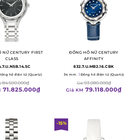
 NỮ CENTURY FIRST
ĐỒNG HỒ NỮ CENTURY
CLASS
AFFINITY
.7.U.N5B.14.SC
632.7.U.MB2.16.CBK
Đồng hồ điện tử (Quartz)
34 mm
Đồng hồ điện tử (Quartz)
84.500.000₫
93.080.000₫
á
Giá
71.825.000₫
79.118.000₫
M
Giá KM
-15%