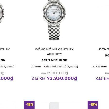
NTURY
ĐỒNG HỒ NỮ CENTURY
ĐỒNG
AFFINITY
90
6.SK
632.7.M.12.16.SK
tử (Quartz)
30 mm
Đồng hồ điện tử (Quartz)
22x22 mm
00₫
85.800.000₫
Giá
Gi
.000₫
72.930.000₫
Giá KM
Giá K
-15%
-15%