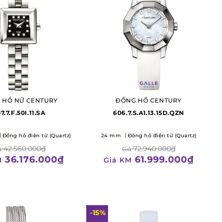
 HỒ NỮ CENTURY
ĐỒNG HỒ CENTURY
7.7.F.50I.11.SA
606.7.S.A1.13.15D.QZN
Đồng hồ điện tử (Quartz)
24 mm
Đồng hồ điện tử (Quartz)
42.560.000₫
72.940.000₫
á
Giá
36.176.000₫
61.999.000₫
M
Giá KM
-15%