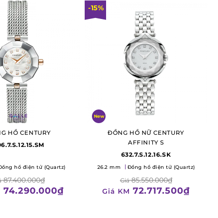
-15%
New
G HỒ CENTURY
ĐỒNG HỒ NỮ CENTURY
AFFINITY S
6.7.S.12.15.SM
632.7.S.12.16.SK
Đồng hồ điện tử (Quartz)
26.2 mm
Đồng hồ điện tử (Quartz)
87.400.000₫
85.550.000₫
á
Giá
74.290.000₫
72.717.500₫
M
Giá KM