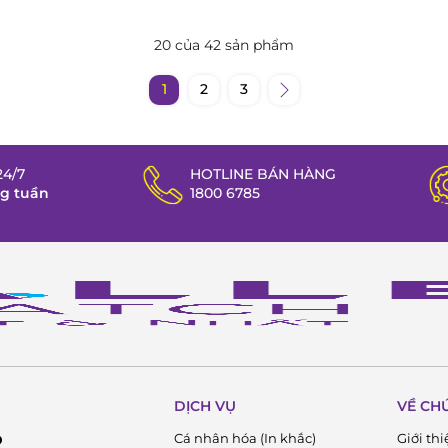
20 của 42 sản phẩm
1
2
3
4/7
HOTLINE BÁN HÀNG
ng tuần
1800 6785
DỊCH VỤ
VỀ CH
Cá nhân hóa (In khắc)
Giới thi
D