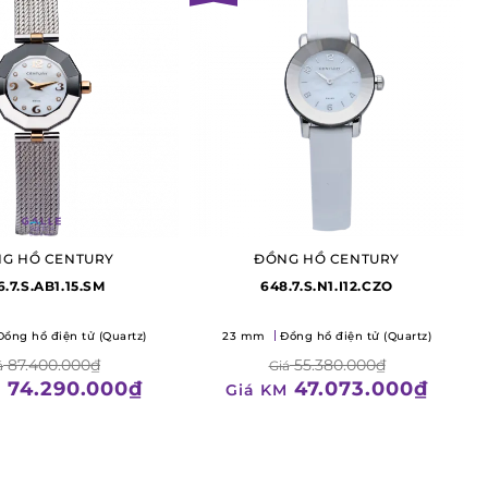
G HỒ CENTURY
ĐỒNG HỒ CENTURY
6.7.S.AB1.15.SM
648.7.S.N1.I12.CZO
Đồng hồ điện tử (Quartz)
23 mm
Đồng hồ điện tử (Quartz)
87.400.000₫
55.380.000₫
á
Giá
74.290.000₫
47.073.000₫
M
Giá KM