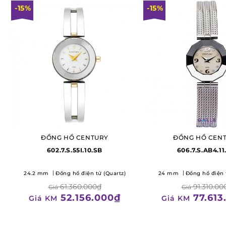
-15%
-15%
ĐỒNG HỒ CENTURY
ĐỒNG HỒ CEN
602.7.S.55I.10.SB
606.7.S.AB4.1
24.2 mm
Đồng hồ điện tử (Quartz)
24 mm
Đồng hồ điện 
61.360.000₫
91.310.00
Giá
Giá
52.156.000₫
77.613
Giá KM
Giá KM