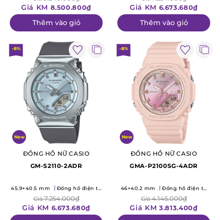
Giá KM
Giá KM
8.500.800₫
6.673.680₫
Thêm vào giỏ
Thêm vào giỏ
-8%
-8%
New
New
ĐỒNG HỒ NỮ CASIO
ĐỒNG HỒ NỮ CASIO
GM-S2110-2ADR
GMA-P2100SG-4ADR
45.9×40.5 mm
Đồng hồ điện tử
46×40.2 mm
Đồng hồ điện tử
(Quartz)
(Quartz)
7.254.000₫
4.145.000₫
Giá
Giá
Giá KM
Giá KM
6.673.680₫
3.813.400₫