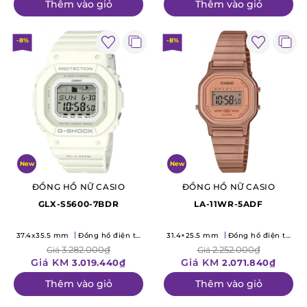
Thêm vào giỏ
Thêm vào giỏ
-8%
-8%
New
New
ĐỒNG HỒ NỮ CASIO
ĐỒNG HỒ NỮ CASIO
GLX-S5600-7BDR
LA-11WR-5ADF
37.4x35.5 mm
Đồng hồ điện tử
31.4×25.5 mm
Đồng hồ điện tử
(Quartz)
(Quartz)
3.282.000₫
2.252.000₫
Giá
Giá
Giá KM
Giá KM
3.019.440₫
2.071.840₫
Thêm vào giỏ
Thêm vào giỏ