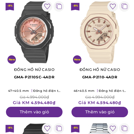
-8%
-8%
New
New
ĐỒNG HỒ NỮ CASIO
ĐỒNG HỒ NỮ CASIO
GMA-P2110SC-4ADR
GMA-P2110-4ADR
47×40.5 mm
Đồng hồ điện tử
46×40.5 mm
Đồng hồ điện tử
(Quartz)
(Quartz)
4.994.000₫
4.994.000₫
Giá
Giá
Giá KM
Giá KM
4.594.480₫
4.594.480₫
Thêm vào giỏ
Thêm vào giỏ
-8%
-8%