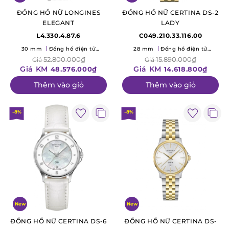
ĐỒNG HỒ NỮ LONGINES
ĐỒNG HỒ NỮ CERTINA DS-2
ELEGANT
LADY
L4.330.4.87.6
C049.210.33.116.00
30 mm
Đồng hồ điện tử
28 mm
Đồng hồ điện tử
(Quartz)
(Quartz)
52.800.000₫
15.890.000₫
Giá
Giá
Giá KM
Giá KM
48.576.000₫
14.618.800₫
Thêm vào giỏ
Thêm vào giỏ
-8%
-8%
New
New
ĐỒNG HỒ NỮ CERTINA DS-6
ĐỒNG HỒ NỮ CERTINA DS-