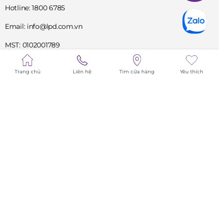
Hotline: 1800 6785
Email: info@lpd.com.vn
MST: 0102001789
Tư vấn hỗ trợ
Trang chủ
Liên hệ
Tìm cửa hàng
Yêu thích
1800 6785
DỊCH VỤ
VỀ CHÚNG TÔI
TIN TỨC