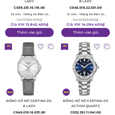
LADY
8 LADY
C039.251.16.116.00
C045.010.22.031.00
35 mm
Đồng hồ điện tử
31 mm
Đồng hồ điện tử
(Quartz)
(Quartz)
17.220.000₫
15.320.000₫
Giá
Giá
Giá KM
Giá KM
15.842.400₫
14.094.400₫
Thêm vào giỏ
Thêm vào giỏ
-8%
-8%
New
New
ĐỒNG HỒ NỮ CERTINA DS-
ĐỒNG HỒ NỮ CERTINA DS
8 LADY
ACTION QUARTZ
C045.010.16.031.00
C032.251.11.041.00