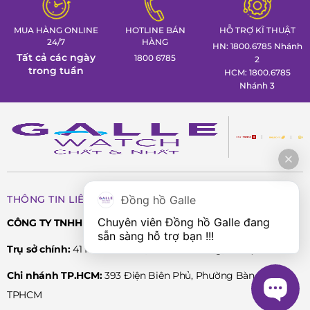
MUA HÀNG ONLINE
HOTLINE BÁN
HỖ TRỢ KĨ THUẬT
24/7
HÀNG
HN: 1800.6785 Nhánh
Tất cả các ngày
1800 6785
2
trong tuần
HCM: 1800.6785
Nhánh 3
Đồng hồ Galle
THÔNG TIN LIÊN HỆ
Chuyên viên Đồng hồ Galle đang 
CÔNG TY TNHH PHÂN PHỐI SẢN PHẨM CAO CẤP LPD
sẵn sàng hỗ trợ bạn !!!
Trụ sở chính:
41 Phố Thi Sách, P. Hai Bà Trưng, Hà Nội
Chi nhánh TP.HCM:
393 Điện Biên Phủ, Phường Bàn Cờ,
TPHCM