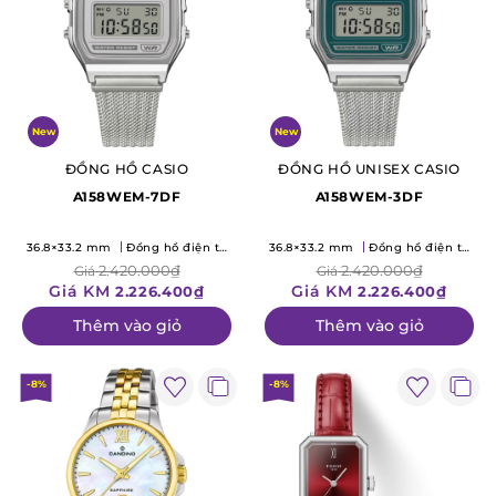
New
New
ĐỒNG HỒ CASIO
ĐỒNG HỒ UNISEX CASIO
A158WEM-7DF
A158WEM-3DF
36.8×33.2 mm
Đồng hồ điện tử
36.8×33.2 mm
Đồng hồ điện tử
(Quartz)
(Quartz)
2.420.000₫
2.420.000₫
Giá
Giá
Giá KM
Giá KM
2.226.400₫
2.226.400₫
Thêm vào giỏ
Thêm vào giỏ
-8%
-8%