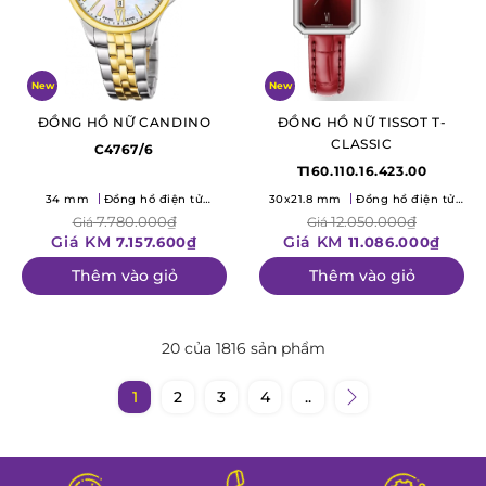
New
New
ĐỒNG HỒ NỮ CANDINO
ĐỒNG HỒ NỮ TISSOT T-
CLASSIC
C4767/6
T160.110.16.423.00
34 mm
Đồng hồ điện tử
30x21.8 mm
Đồng hồ điện tử
(Quartz)
(Quartz)
7.780.000₫
12.050.000₫
Giá
Giá
Giá KM
Giá KM
7.157.600₫
11.086.000₫
Thêm vào giỏ
Thêm vào giỏ
20 của 1816 sản phẩm
1
2
3
4
..