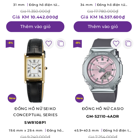
31 mm
Đồng hồ điện tử
34 mm
Đồng hồ điện tử
(Quartz)
(Quartz)
11.350.000₫
17.780.000₫
Giá
Giá
Giá KM
Giá KM
10.442.000₫
16.357.600₫
Thêm vào giỏ
Thêm vào giỏ
-8%
-8%
New
New
ĐỒNG HỒ NỮ SEIKO
ĐỒNG HỒ NỮ CASIO
CONCEPTUAL SERIES
GM-S2110-4ADR
SWR108P1
19.6 mm x 29.4 mm
Đồng hồ
45.9×40.5 mm
Đồng hồ điện tử
điện tử (Quartz)
(Quartz)
9.240.000₫
7.254.000₫
Giá
Giá