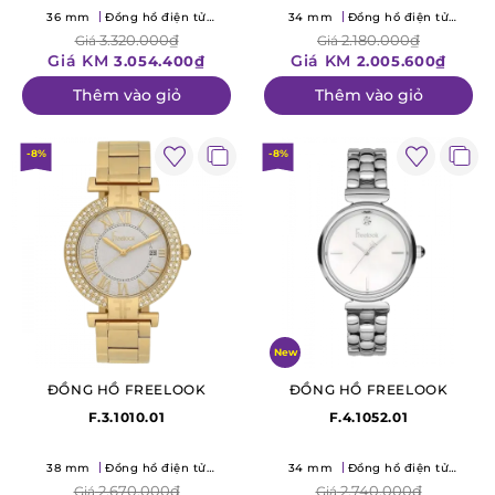
36 mm
Đồng hồ điện tử
34 mm
Đồng hồ điện tử
(Quartz)
(Quartz)
3.320.000₫
2.180.000₫
Giá
Giá
Giá KM
Giá KM
3.054.400₫
2.005.600₫
Thêm vào giỏ
Thêm vào giỏ
-8%
-8%
New
ĐỒNG HỒ FREELOOK
ĐỒNG HỒ FREELOOK
F.3.1010.01
F.4.1052.01
38 mm
Đồng hồ điện tử
34 mm
Đồng hồ điện tử
(Quartz)
(Quartz)
2.670.000₫
2.740.000₫
Giá
Giá