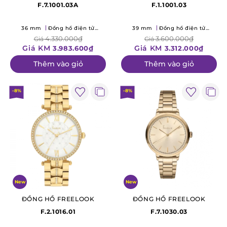
F.7.1001.03A
F.1.1001.03
36 mm
Đồng hồ điện tử
39 mm
Đồng hồ điện tử
(Quartz)
(Quartz)
4.330.000₫
3.600.000₫
Giá
Giá
Giá KM
Giá KM
3.983.600₫
3.312.000₫
Thêm vào giỏ
Thêm vào giỏ
-8%
-8%
New
New
ĐỒNG HỒ FREELOOK
ĐỒNG HỒ FREELOOK
F.2.1016.01
F.7.1030.03