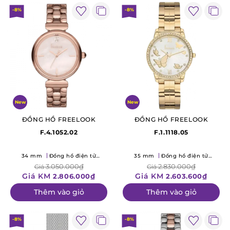
-8%
-8%
New
New
ĐỒNG HỒ FREELOOK
ĐỒNG HỒ FREELOOK
F.4.1052.02
F.1.1118.05
34 mm
Đồng hồ điện tử
35 mm
Đồng hồ điện tử
(Quartz)
(Quartz)
3.050.000₫
2.830.000₫
Giá
Giá
Giá KM
Giá KM
2.806.000₫
2.603.600₫
Thêm vào giỏ
Thêm vào giỏ
-8%
-8%