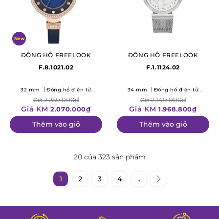
New
ĐỒNG HỒ FREELOOK
ĐỒNG HỒ FREELOOK
F.8.1021.02
F.1.1124.02
32 mm
Đồng hồ điện tử
34 mm
Đồng hồ điện tử
(Quartz)
(Quartz)
2.250.000₫
2.140.000₫
Giá
Giá
Giá KM
Giá KM
2.070.000₫
1.968.800₫
Thêm vào giỏ
Thêm vào giỏ
20 của 323 sản phẩm
1
2
3
4
..