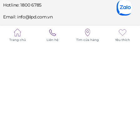
Hotline: 1800 6785
Email: info@lpd.com.vn
MST: 0102001789
Trang chủ
Liên hệ
Tìm cửa hàng
Yêu thích
Tư vấn hỗ trợ
1800 6785
DỊCH VỤ
VỀ CHÚNG TÔI
TIN TỨC