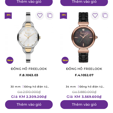
Thêm vào giỏ
Thêm vào giỏ
-8%
-8%
New
New
ĐỒNG HỒ FREELOOK
ĐỒNG HỒ FREELOOK
F.8.1063.03
F.4.1052.07
30 mm
Đồng hồ điện tử
34 mm
Đồng hồ điện tử
(Quartz)
(Quartz)
2.510.000₫
3.880.000₫
Giá
Giá
Giá KM
Giá KM
2.309.200₫
3.569.600₫
Thêm vào giỏ
Thêm vào giỏ