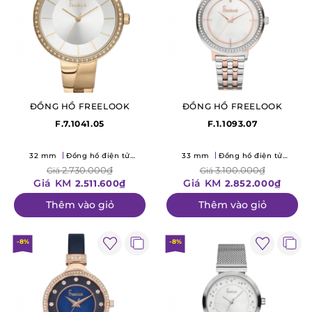
ĐỒNG HỒ FREELOOK
ĐỒNG HỒ FREELOOK
F.7.1041.05
F.1.1093.07
32 mm
Đồng hồ điện tử
33 mm
Đồng hồ điện tử
(Quartz)
(Quartz)
2.730.000₫
3.100.000₫
Giá
Giá
Giá KM
Giá KM
2.511.600₫
2.852.000₫
Thêm vào giỏ
Thêm vào giỏ
-8%
-8%