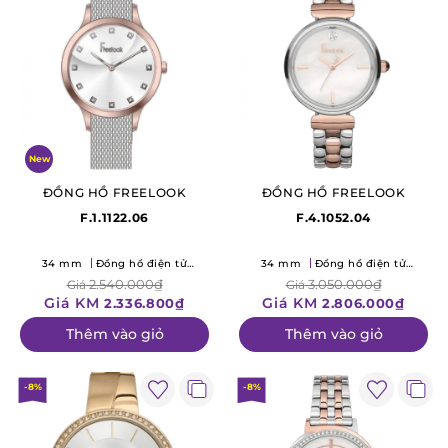
New
ĐỒNG HỒ FREELOOK
ĐỒNG HỒ FREELOOK
F.1.1122.06
F.4.1052.04
34 mm
Đồng hồ điện tử
34 mm
Đồng hồ điện tử
(Quartz)
(Quartz)
2.540.000₫
3.050.000₫
Giá
Giá
Giá KM
Giá KM
2.336.800₫
2.806.000₫
Thêm vào giỏ
Thêm vào giỏ
-8%
-8%