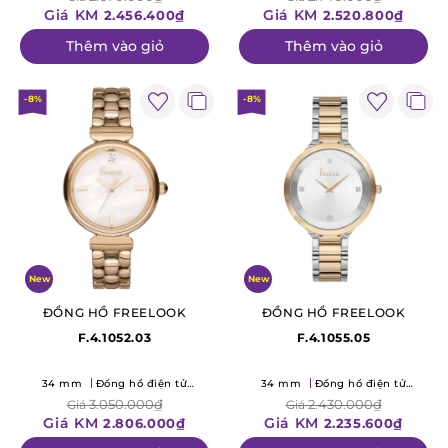
Giá KM
Giá KM
2.456.400₫
2.520.800₫
Thêm vào giỏ
Thêm vào giỏ
-8%
-8%
New
New
ĐỒNG HỒ FREELOOK
ĐỒNG HỒ FREELOOK
F.4.1052.03
F.4.1055.05
34 mm
Đồng hồ điện tử
34 mm
Đồng hồ điện tử
(Quartz)
(Quartz)
3.050.000₫
2.430.000₫
Giá
Giá
Giá KM
Giá KM
2.806.000₫
2.235.600₫