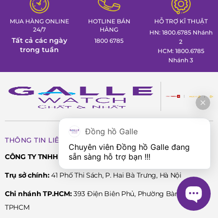
MUA HÀNG ONLINE
HOTLINE BÁN
HỖ TRỢ KĨ THUẬT
24/7
HÀNG
HN: 1800.6785 Nhánh
Tất cả các ngày
1800 6785
2
trong tuần
HCM: 1800.6785
Nhánh 3
Đồng hồ Galle
THÔNG TIN LIÊN HỆ
Chuyên viên Đồng hồ Galle đang 
sẵn sàng hỗ trợ bạn !!!
CÔNG TY TNHH PHÂN PHỐI SẢN PHẨM CAO CẤP LPD
Trụ sở chính:
41 Phố Thi Sách, P. Hai Bà Trưng, Hà Nội
Chi nhánh TP.HCM:
393 Điện Biên Phủ, Phường Bàn Cờ,
TPHCM