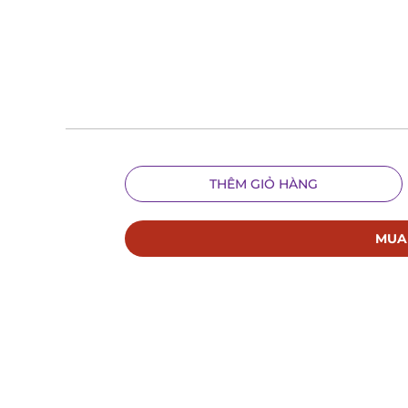
THÊM GIỎ HÀNG
MUA