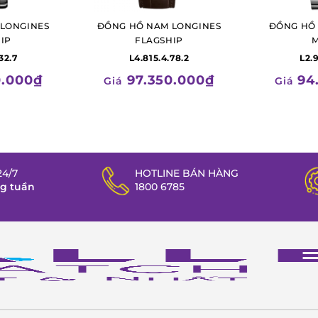
LONGINES
ĐỒNG HỒ NAM LONGINES
ĐỒNG HỒ
IP
FLAGSHIP
M
32.7
L4.815.4.78.2
L2.
0.000₫
97.350.000₫
94
Giá
Giá
4/7
HOTLINE BÁN HÀNG
ng tuần
1800 6785