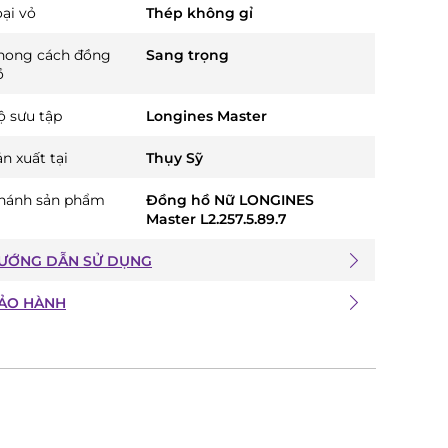
oại vỏ
Thép không gỉ
hong cách đồng
Sang trọng
ồ
ộ sưu tập
Longines Master
n xuất tại
Thụy Sỹ
hánh sản phẩm
Đồng hồ Nữ LONGINES
Master L2.257.5.89.7
ƯỚNG DẪN SỬ DỤNG
ẢO HÀNH