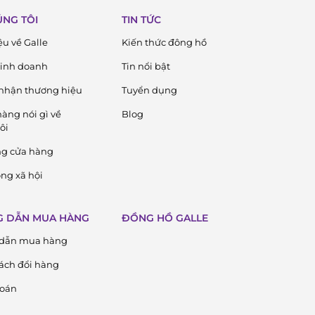
ÚNG TÔI
TIN TỨC
ệu về Galle
Kiến thức đông hồ
 kinh doanh
Tin nổi bật
nhận thương hiệu
Tuyển dụng
àng nói gì về
Blog
ôi
ng cửa hàng
ng xã hội
 DẪN MUA HÀNG
ĐỒNG HỒ GALLE
dẫn mua hàng
ách đổi hàng
toán