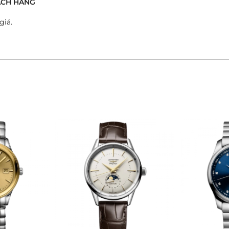
́CH HÀNG
giá.