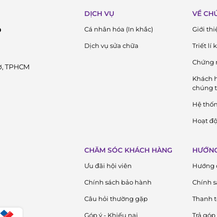
DỊCH VỤ
VỀ CH
Cá nhân hóa (In khắc)
Giới thi
D
Dịch vụ sửa chữa
Triết lí
Chứng 
Cờ, TPHCM
Khách h
chúng t
Hệ thố
Hoạt độ
CHĂM SÓC KHÁCH HÀNG
HƯỚNG
Ưu đãi hội viên
Hướng 
Chính sách bảo hành
Chính s
Câu hỏi thường gặp
Thanh 
Góp ý - Khiếu nại
Trả góp