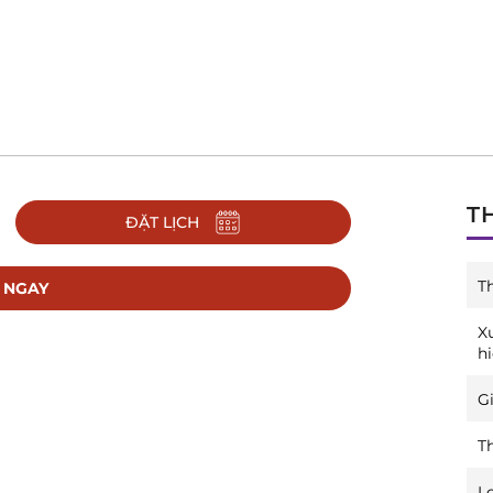
T
ĐẶT LỊCH
T
 NGAY
X
h
Gi
T
L