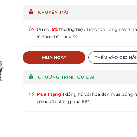
KHUYẾN MÃI
Ưu đãi
5%
thương hiệu Tissot và Longines tuần
lễ đồng hồ Thụy Sỹ
MUA NGAY
THÊM VÀO GIỎ HÀ
CHƯƠNG TRÌNH ƯU ĐÃI
Mua 1 tặng 1
đồng hồ với hóa đơn mua đồng 
có ưu đĩa không quá 10%