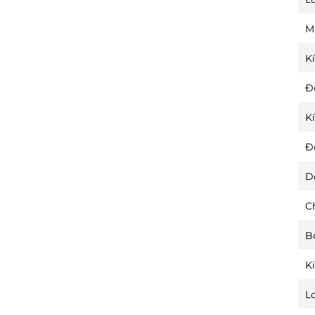
M
K
Đ
K
Đ
D
C
B
K
L