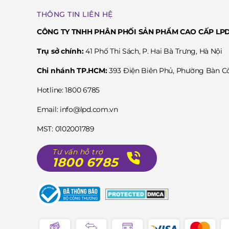
THÔNG TIN LIÊN HỆ
CÔNG TY TNHH PHÂN PHỐI SẢN PHẨM CAO CẤP LP
Trụ sở chính:
41 Phố Thi Sách, P. Hai Bà Trưng, Hà Nội
Chi nhánh TP.HCM:
393 Điện Biên Phủ, Phường Bàn 
Hotline: 1800 6785
Email: info@lpd.com.vn
MST: 0102001789
Tư vấn hỗ trợ
1800 6785