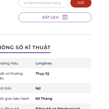
GỬI
ĐẶT LỊCH
HÔNG SỐ KĨ THUẬT
hương hiệu
Longines
uất xứ thương
Thụy Sỹ
iệu
ới tính
Nữ
hời gian bảo hành
60 Tháng
oại đồng hồ
Đồng hồ cơ (Mechanical)