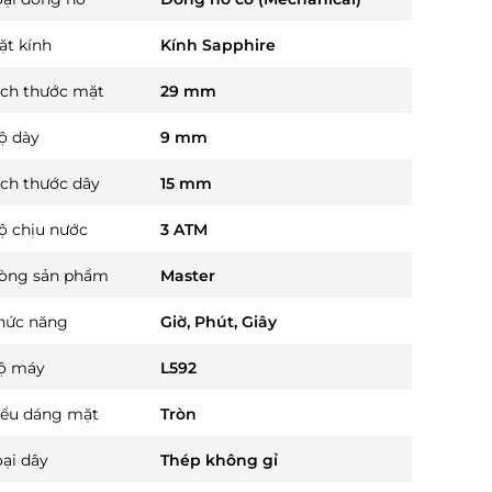
ặt kính
Kính Sapphire
ích thước mặt
29 mm
ộ dày
9 mm
ích thước dây
15 mm
ộ chịu nước
3 ATM
òng sản phẩm
Master
hức năng
Giờ, Phút, Giây
ộ máy
L592
iểu dáng mặt
Tròn
oại dây
Thép không gỉ