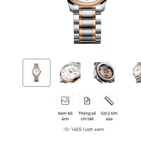
Xem bộ
Thông số
Gợi ý tìm
ảnh
chi tiết
size
1455 lượt xem