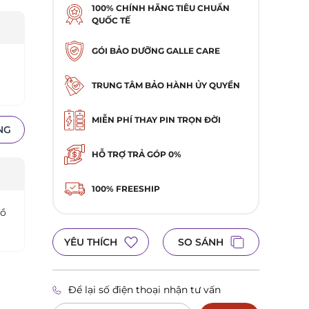
100% CHÍNH HÃNG TIÊU CHUẨN
QUỐC TẾ
GÓI BẢO DƯỠNG GALLE CARE
TRUNG TÂM BẢO HÀNH ỦY QUYỀN
MIỄN PHÍ THAY PIN TRỌN ĐỜI
NG
HỖ TRỢ TRẢ GÓP 0%
100% FREESHIP
hồ
YÊU THÍCH
SO SÁNH
Để lại số điện thoại nhận tư vấn