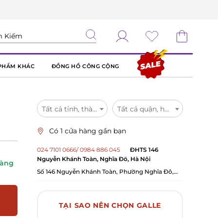
PHẨM KHÁC
ĐỒNG HỒ CÔNG CỘNG
Tất cả tỉnh, thành
Tất cả quận, huyện
Có 1 cửa hàng gần bạn
024 7101 0666/ 0984 886 045
ĐHTS 146
Nguyễn Khánh Toàn, Nghĩa Đô, Hà Nội
hàng
Số 146 Nguyễn Khánh Toàn, Phường Nghĩa Đô,
TP.Hà Nội
TẠI SAO NÊN CHỌN GALLE