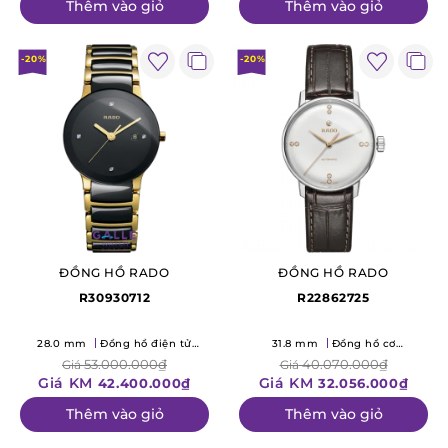
Thêm vào giỏ
Thêm vào giỏ
-20%
-20%
ĐỒNG HỒ RADO
ĐỒNG HỒ RADO
R30930712
R22862725
28.0 mm
Đồng hồ điện tử
31.8 mm
Đồng hồ cơ
(Quartz)
(Mechanical)
53.000.000₫
40.070.000₫
Giá
Giá
Giá KM
Giá KM
42.400.000₫
32.056.000₫
Thêm vào giỏ
Thêm vào giỏ