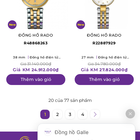
New
New
ĐỒNG HỒ RADO
ĐỒNG HỒ RADO
R48868263
R22887929
38 mm
Đồng hồ điện tử
27 mm
Đồng hồ điện tử
(Quartz)
(Quartz)
31.140.000₫
34.780.000₫
Giá
Giá
Giá KM
Giá KM
24.912.000₫
27.824.000₫
Thêm vào giỏ
Thêm vào giỏ
20 của 77 sản phẩm
1
2
3
4
Đồng hồ Galle