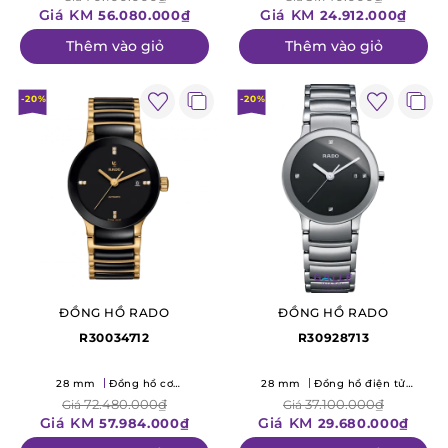
Giá KM
Giá KM
56.080.000₫
24.912.000₫
Thêm vào giỏ
Thêm vào giỏ
-20%
-20%
ĐỒNG HỒ RADO
ĐỒNG HỒ RADO
R30034712
R30928713
28 mm
Đồng hồ cơ
28 mm
Đồng hồ điện tử
(Mechanical)
(Quartz)
72.480.000₫
37.100.000₫
Giá
Giá
Giá KM
Giá KM
57.984.000₫
29.680.000₫