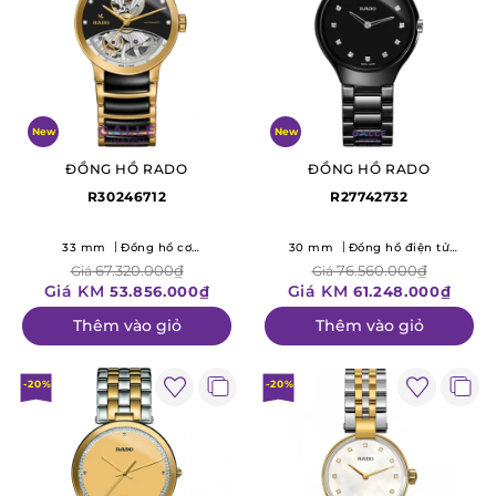
New
New
ĐỒNG HỒ RADO
ĐỒNG HỒ RADO
R30246712
R27742732
33 mm
Đồng hồ cơ
30 mm
Đồng hồ điện tử
(Mechanical)
(Quartz)
67.320.000₫
76.560.000₫
Giá
Giá
Giá KM
Giá KM
53.856.000₫
61.248.000₫
Thêm vào giỏ
Thêm vào giỏ
-20%
-20%