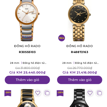
New
ĐỒNG HỒ RADO
ĐỒNG HỒ RADO
R30555103
R48872163
28 mm
Đồng hồ điện tử
28 mm
Đồng hồ điện tử
(Quartz)
(Quartz)
31.800.000₫
26.770.000₫
Giá
Giá
Giá KM
Giá KM
25.440.000₫
21.416.000₫
Thêm vào giỏ
Thêm vào giỏ
-20%
-20%