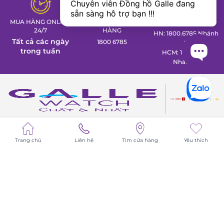
Chuyên viên Đồng hồ Galle đang 
sẵn sàng hỗ trợ bạn !!!
MUA HÀNG ONLINE
HOTLINE BÁN
HỖ TRỢ KĨ THUẬT
24/7
HÀNG
HN: 1800.6785 Nhánh
Tất cả các ngày
1800 6785
2
trong tuần
HCM: 1800.6785
Nhánh 3
Trang chủ
Liên hệ
Tìm cửa hàng
Yêu thích
THÔNG TIN LIÊN HỆ
CÔNG TY TNHH PHÂN PHỐI SẢN PHẨM CAO CẤP LPD
Trụ sở chính:
41 Phố Thi Sách, P. Hai Bà Trưng, Hà Nội
Chi nhánh TP.HCM:
393 Điện Biên Phủ, Phường Bàn Cờ,
TPHCM