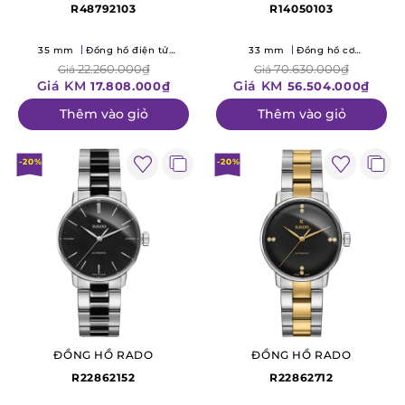
R48792103
R14050103
35 mm
Đồng hồ điện tử
33 mm
Đồng hồ cơ
(Quartz)
(Mechanical)
22.260.000₫
70.630.000₫
Giá
Giá
Giá KM
Giá KM
17.808.000₫
56.504.000₫
Thêm vào giỏ
Thêm vào giỏ
-20%
-20%
ĐỒNG HỒ RADO
ĐỒNG HỒ RADO
R22862152
R22862712