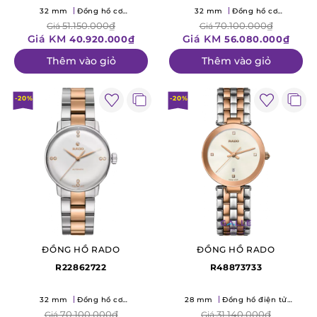
32 mm
Đồng hồ cơ
32 mm
Đồng hồ cơ
(Mechanical)
(Mechanical)
51.150.000₫
70.100.000₫
Giá
Giá
Giá KM
Giá KM
40.920.000₫
56.080.000₫
Thêm vào giỏ
Thêm vào giỏ
-20%
-20%
ĐỒNG HỒ RADO
ĐỒNG HỒ RADO
R22862722
R48873733
32 mm
Đồng hồ cơ
28 mm
Đồng hồ điện tử
(Mechanical)
(Quartz)
70.100.000₫
31.140.000₫
Giá
Giá