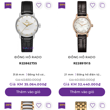
-20%
-20%
ĐỒNG HỒ RADO
ĐỒNG HỒ RADO
R22862735
R22891915
31.8 mm
Đồng hồ cơ
21 mm
Đồng hồ điện tử
(Mechanical)
(Quartz)
43.830.000₫
40.550.000₫
Giá
Giá
Giá KM
Giá KM
35.064.000₫
32.440.000₫
Thêm vào giỏ
Thêm vào giỏ
-20%
-20%