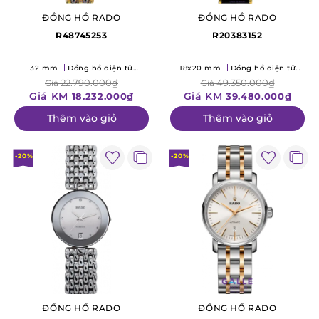
ĐỒNG HỒ RADO
ĐỒNG HỒ RADO
R48745253
R20383152
32 mm
Đồng hồ điện tử
18x20 mm
Đồng hồ điện tử
(Quartz)
(Quartz)
22.790.000₫
49.350.000₫
Giá
Giá
Giá KM
Giá KM
18.232.000₫
39.480.000₫
Thêm vào giỏ
Thêm vào giỏ
-20%
-20%
ĐỒNG HỒ RADO
ĐỒNG HỒ RADO