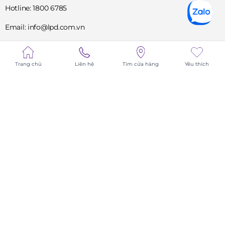
Hotline: 1800 6785
Email: info@lpd.com.vn
MST: 0102001789
Trang chủ
Liên hệ
Tìm cửa hàng
Yêu thích
Tư vấn hỗ trợ
1800 6785
DỊCH VỤ
VỀ CHÚNG TÔI
TIN TỨC