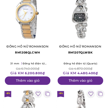
ĐỒNG HỒ NỮ ROMANSON
ĐỒNG HỒ NỮ ROMANSON
RM1208QLCWH
RM1207QLWBK
31 mm
Đồng hồ điện tử
Đồng hồ điện tử (Quartz)
(Quartz)
6.740.000₫
4.870.000₫
Giá
Giá
Giá KM
Giá KM
6.200.800₫
4.480.400₫
Thêm vào giỏ
Thêm vào giỏ
-8%
-8%