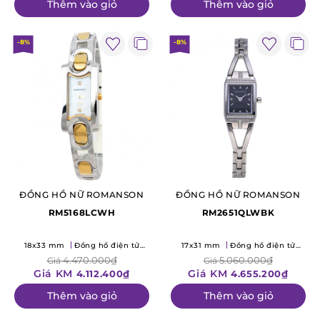
Thêm vào giỏ
Thêm vào giỏ
-8%
-8%
ĐỒNG HỒ NỮ ROMANSON
ĐỒNG HỒ NỮ ROMANSON
RM5168LCWH
RM2651QLWBK
18x33 mm
Đồng hồ điện tử
17x31 mm
Đồng hồ điện tử
(Quartz)
(Quartz)
4.470.000₫
5.060.000₫
Giá
Giá
Giá KM
Giá KM
4.112.400₫
4.655.200₫
Thêm vào giỏ
Thêm vào giỏ