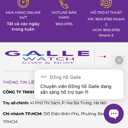
MUA HÀNG ONLINE
HOTLINE BÁN
HỖ TRỢ KĨ THUẬT
24/7
HÀNG
HN: 1800.6785 Nhánh
Tất cả các ngày
1800 6785
2
trong tuần
HCM: 1800.6785
Nhánh 3
Đồng hồ Galle
THÔNG TIN LIÊN HỆ
Chuyên viên Đồng hồ Galle đang 
sẵn sàng hỗ trợ bạn !!!
CÔNG TY TNHH PHÂN PHỐI SẢN PHẨM CAO CẤP LPD
Trụ sở chính:
41 Phố Thi Sách, P. Hai Bà Trưng, Hà Nội
Chi nhánh TP.HCM:
393 Điện Biên Phủ, Phường Bàn Cờ,
TPHCM