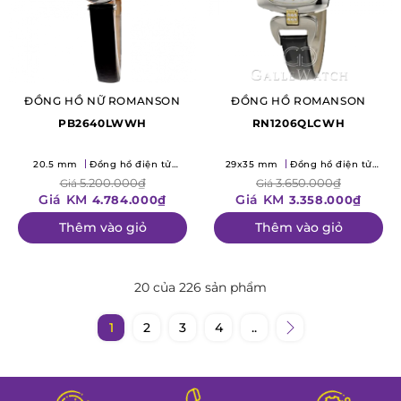
ĐỒNG HỒ NỮ ROMANSON
ĐỒNG HỒ ROMANSON
PB2640LWWH
RN1206QLCWH
20.5 mm
Đồng hồ điện tử
29x35 mm
Đồng hồ điện tử
(Quartz)
(Quartz)
5.200.000₫
3.650.000₫
Giá
Giá
Giá KM
Giá KM
4.784.000₫
3.358.000₫
Thêm vào giỏ
Thêm vào giỏ
20 của 226 sản phẩm
1
2
3
4
..