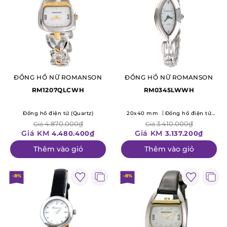
ĐỒNG HỒ NỮ ROMANSON
ĐỒNG HỒ NỮ ROMANSON
RM1207QLCWH
RM0345LWWH
Đồng hồ điện tử (Quartz)
20x40 mm
Đồng hồ điện tử
(Quartz)
4.870.000₫
3.410.000₫
Giá
Giá
Giá KM
Giá KM
4.480.400₫
3.137.200₫
Thêm vào giỏ
Thêm vào giỏ
-8%
-8%