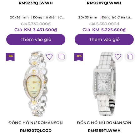
RM9237QLWWH
RM9207QLWWH
20x36 mm
Đồng hồ điện tử
20x33 mm
Đồng hồ điện tử
(Quartz)
(Quartz)
3.730.000₫
5.680.000₫
Giá
Giá
Giá KM
Giá KM
3.431.600₫
5.225.600₫
Thêm vào giỏ
Thêm vào giỏ
-8%
-8%
ĐỒNG HỒ NỮ ROMANSON
ĐỒNG HỒ NỮ ROMANSON
RM9207QLCGD
RM6159TLWWH