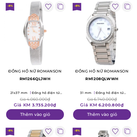
-8%
-8%
ĐỒNG HỒ NỮ ROMANSON
ĐỒNG HỒ NỮ ROMANSON
RM1266QLJWH
RM1208QLWWH
21x37 mm
Đồng hồ điện tử
31 mm
Đồng hồ điện tử
(Quartz)
(Quartz)
4.060.000₫
6.740.000₫
Giá
Giá
Giá KM
Giá KM
3.735.200₫
6.200.800₫
Thêm vào giỏ
Thêm vào giỏ
-8%
-8%