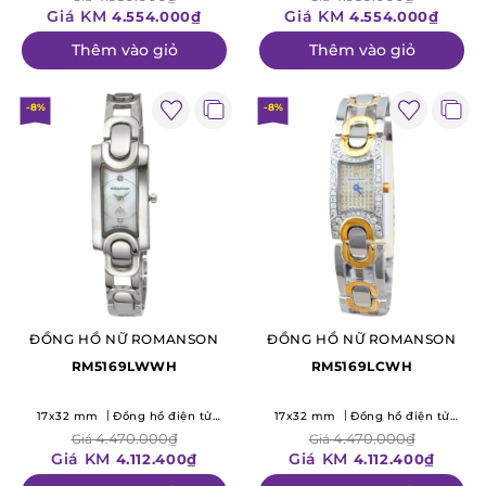
Giá KM
Giá KM
4.554.000₫
4.554.000₫
Thêm vào giỏ
Thêm vào giỏ
-8%
-8%
ĐỒNG HỒ NỮ ROMANSON
ĐỒNG HỒ NỮ ROMANSON
RM5169LWWH
RM5169LCWH
17x32 mm
Đồng hồ điện tử
17x32 mm
Đồng hồ điện tử
(Quartz)
(Quartz)
4.470.000₫
4.470.000₫
Giá
Giá
Giá KM
Giá KM
4.112.400₫
4.112.400₫