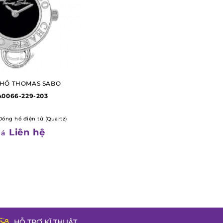
HỒ THOMAS SABO
0066-229-203
Đồng hồ điện tử (Quartz)
Liên hệ
iá
HỖ TRỢ KĨ THUẬT