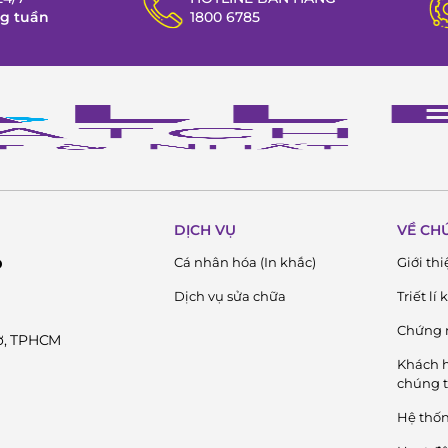
ng tuần
1800 6785
DỊCH VỤ
VỀ CH
Cá nhân hóa (In khắc)
Giới thi
D
Dịch vụ sửa chữa
Triết lí
Chứng 
Cờ, TPHCM
Khách h
chúng t
Hệ thố