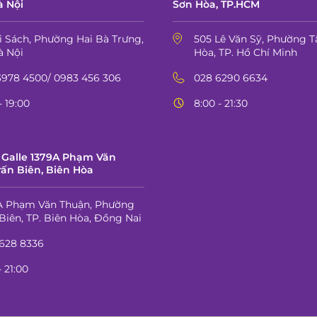
à Nội
Sơn Hòa, TP.HCM
hi Sách, Phường Hai Bà Trưng,
505 Lê Văn Sỹ, Phường T
à Nội
Hòa, TP. Hồ Chí Minh
3978 4500/ 0983 456 306
028 6290 6634
- 19:00
8:00 - 21:30
Galle 1379A Phạm Văn
rấn Biên, Biên Hòa
A Phạm Văn Thuận, Phường
Biên, TP. Biên Hòa, Đồng Nai
1628 8336
- 21:00