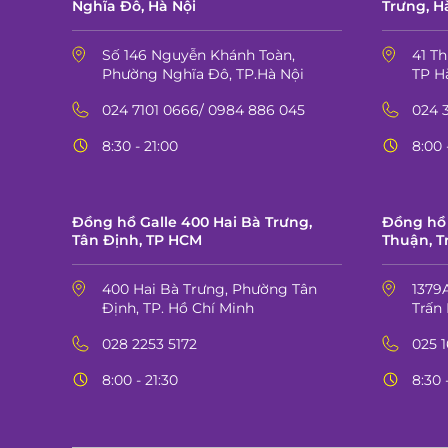
Nghĩa Đô, Hà Nội
Trưng, H
Số 146 Nguyễn Khánh Toàn,
41 T
Phường Nghĩa Đô, TP.Hà Nội
TP H
024 7101 0666/ 0984 886 045
024 
8:30 - 21:00
8:00 
Đồng hồ Galle 400 Hai Bà Trưng,
Đồng hồ 
Tân Định, TP HCM
Thuận, T
400 Hai Bà Trưng, Phường Tân
1379
Định, TP. Hồ Chí Minh
Trấn 
028 2253 5172
025 
8:00 - 21:30
8:30 