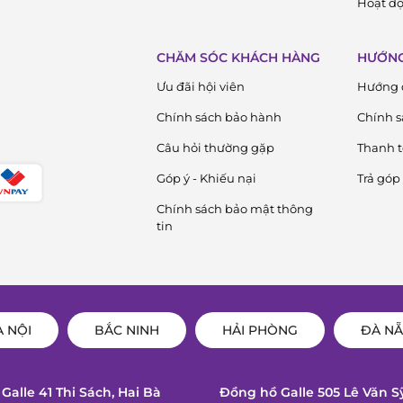
Hoạt độ
CHĂM SÓC KHÁCH HÀNG
HƯỚNG
Ưu đãi hội viên
Hướng 
Chính sách bảo hành
Chính s
Câu hỏi thường gặp
Thanh 
Góp ý - Khiếu nại
Trả góp
Chính sách bảo mật thông
tin
À NỘI
BẮC NINH
HẢI PHÒNG
ĐÀ N
Galle 41 Thi Sách, Hai Bà
Đồng hồ Galle 505 Lê Văn S