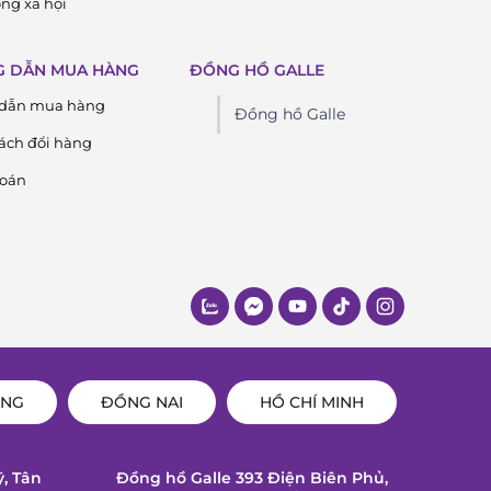
ng xã hội
 DẪN MUA HÀNG
ĐỒNG HỒ GALLE
dẫn mua hàng
Đồng hồ Galle
ách đổi hàng
toán
ẴNG
ĐỒNG NAI
HỒ CHÍ MINH
ỹ, Tân
Đồng hồ Galle 393 Điện Biên Phủ,