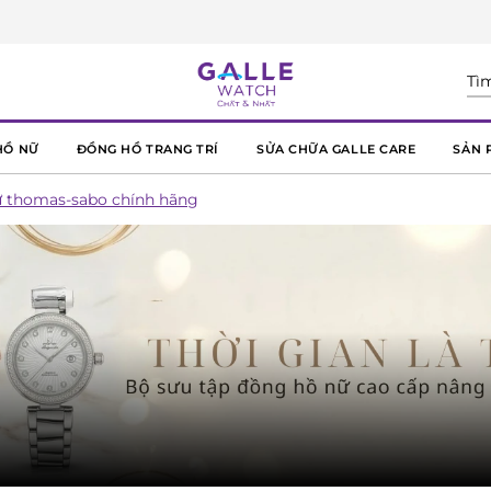
HỒ NỮ
ĐỒNG HỒ TRANG TRÍ
SỬA CHỮA GALLE CARE
SẢN 
 thomas-sabo chính hãng