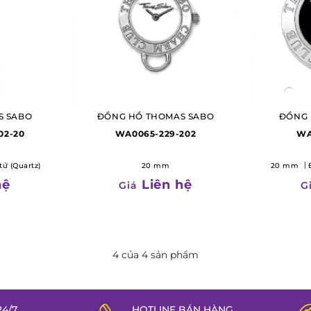
S SABO
ĐỒNG HỒ THOMAS SABO
ĐỒNG 
02-20
WA0065-229-202
WA
tử (Quartz)
20 mm
20 mm
hệ
Liên hệ
Giá
G
4 của 4 sản phẩm
4/7
HOTLINE BÁN HÀNG