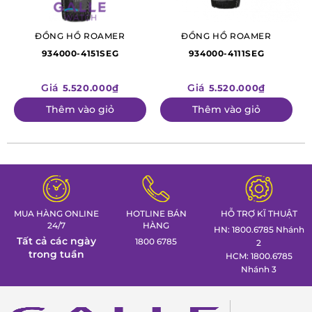
ĐỒNG HỒ ROAMER
ĐỒNG HỒ ROAMER
934000-4151SEG
934000-4111SEG
Giá
Giá
5.520.000₫
5.520.000₫
Thêm vào giỏ
Thêm vào giỏ
MUA HÀNG ONLINE
HOTLINE BÁN
HỖ TRỢ KĨ THUẬT
24/7
HÀNG
HN: 1800.6785 Nhánh
Tất cả các ngày
1800 6785
2
trong tuần
HCM: 1800.6785
Nhánh 3