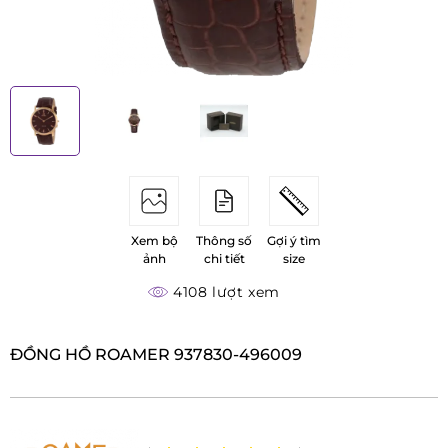
Xem bộ
Thông số
Gợi ý tìm
ảnh
chi tiết
size
4108 lượt xem
ĐỒNG HỒ ROAMER 937830-496009