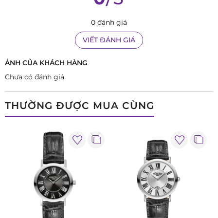
>>> Xem thêm:
Roamer Trekk Master & "Phượt"
0 đánh giá
>>> Xem thêm:
Lịch sử thương hiệu đồng hồ Roamer
VIẾT ĐÁNH GIÁ
>>> Xem thêm:
Đánh giá đồng hồ Roamer 508822-495450 :
Khẳng định giá trị và đẳng cấp doanh nhân
ẢNH CỦA KHÁCH HÀNG
Chưa có đánh giá.
THƯỜNG ĐƯỢC MUA CÙNG