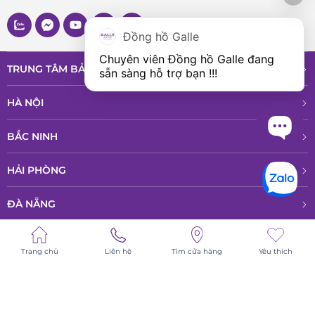
Đồng hồ Galle
Chuyên viên Đồng hồ Galle đang 
TRUNG TÂM BẢO HÀNH VÀ DỊCH VỤ
sẵn sàng hỗ trợ bạn !!!
HÀ NỘI
BẮC NINH
HẢI PHÒNG
ĐÀ NẴNG
ĐỒNG NAI
Trang chủ
Liên hệ
Tìm cửa hàng
Yêu thích
HỒ CHÍ MINH
© All rights reserved - Bản quyền thuộc về Công ty TNHH Phân phổi sản