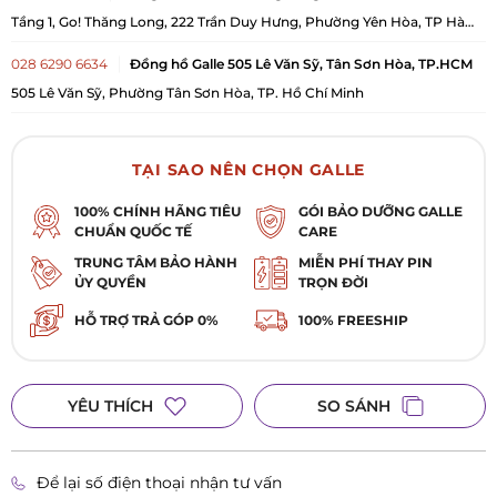
Tầng 1, Go! Thăng Long, 222 Trần Duy Hưng, Phường Yên Hòa, TP Hà
Nội
028 6290 6634
Đồng hồ Galle 505 Lê Văn Sỹ, Tân Sơn Hòa, TP.HCM
505 Lê Văn Sỹ, Phường Tân Sơn Hòa, TP. Hồ Chí Minh
TẠI SAO NÊN CHỌN GALLE
100% CHÍNH HÃNG TIÊU
GÓI BẢO DƯỠNG GALLE
CHUẨN QUỐC TẾ
CARE
TRUNG TÂM BẢO HÀNH
MIỄN PHÍ THAY PIN
ỦY QUYỀN
TRỌN ĐỜI
HỖ TRỢ TRẢ GÓP 0%
100% FREESHIP
YÊU THÍCH
SO SÁNH
Để lại số điện thoại nhận tư vấn