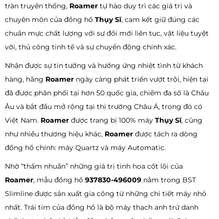
tràn truyền thống,
Roamer
tự hào duy trì các giá trị và
chuyên môn của đồng hồ
Thụy Sĩ
, cam kết giữ đúng các
chuẩn mực chất lượng với sự đổi mới liên tục, vật liệu tuyệt
vời, thủ công tinh tế và sự chuyển động chính xác.
Nhận được sự tin tưởng và hưởng ứng nhiệt tình từ khách
hàng, hãng
Roamer
ngày càng phát triển vượt trội, hiện tại
đã được phân phối tại hơn 50 quốc gia, chiếm đa số là Châu
Âu và bắt đầu mở rộng tại thị trường Châu Á, trong đó có
Việt Nam.
Roamer
được trang bị 100% máy
Thụy Sĩ
, cũng
như nhiều thương hiệu khác,
Roamer
được tách ra dòng
đồng hồ chính: máy Quartz và máy Automatic.
Nhờ “thấm nhuần” những giá trị tinh hoa cốt lõi của
Roamer
, mẫu đồng hồ
937830-496009
nằm trong BST
Slimline được sản xuất gia công từ những chi tiết máy nhỏ
nhất. Trái tim của đồng hồ là bộ máy thạch anh trứ danh