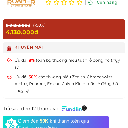
Còn hàng
8.260.000₫
(-50%)
4.130.000₫
KHUYẾN MÃI
Ưu đãi
8%
toàn bộ thương hiệu tuần lễ đồng hồ thụy
sỹ
Ưu đãi
50%
các thương hiệu Zenith, Chronoswiss,
Alpina, Roamer, Enicar, Calvin Klein tuần lễ đồng hồ
thụy sỹ
Trả sau đến 12 tháng với
Giảm đến
50K
khi thanh toán qua
Fundiin.
xem thêm