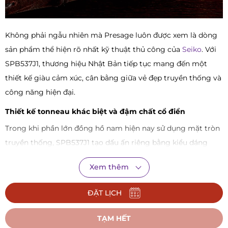
Không phải ngẫu nhiên mà Presage luôn được xem là dòng
sản phẩm thể hiện rõ nhất kỹ thuật thủ công của
Seiko
. Với
SPB537J1, thương hiệu Nhật Bản tiếp tục mang đến một
thiết kế giàu cảm xúc, cân bằng giữa vẻ đẹp truyền thống và
công năng hiện đại.
Thiết kế tonneau khác biệt và đậm chất cổ điển
Trong khi phần lớn đồng hồ nam hiện nay sử dụng mặt tròn
truyền thống, SPB537J1 tạo dấu ấn riêng bằng kiểu dáng
tonneau mềm mại. Những đường cong uốn lượn quanh bộ
Xem thêm
vỏ giúp chiếc đồng hồ vừa mang nét cổ điển vừa tạo cảm
giác thanh lịch trên cổ tay.
ĐẶT LỊCH
Điểm thu hút của thiết kế này nằm ở sự hài hòa trong từng
TẠM HẾT
chi tiết: