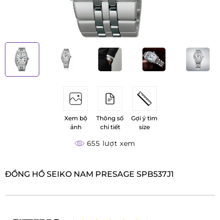
Xem bộ
Thông số
Gợi ý tìm
ảnh
chi tiết
size
655 lượt xem
ĐỒNG HỒ SEIKO NAM PRESAGE SPB537J1