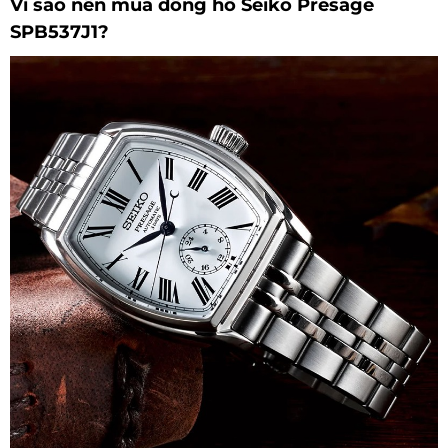
Vì sao nên mua đồng hồ Seiko Presage
SPB537J1?