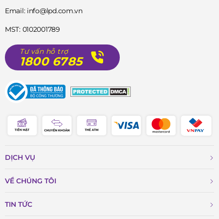
Email: info@lpd.com.vn
MST: 0102001789
Tư vấn hỗ trợ
1800 6785
DỊCH VỤ
VỀ CHÚNG TÔI
TIN TỨC