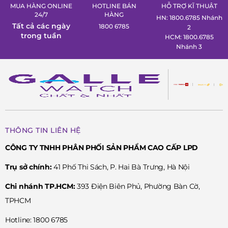
MUA HÀNG ONLINE
HOTLINE BÁN
HỖ TRỢ KĨ THUẬT
Đây là một nâng cấp rất đáng giá dành cho người yêu đồng
24/7
HÀNG
HN: 1800.6785 Nhánh
hồ cơ. Những ưu điểm nổi bật của bộ máy gồm:
Tất cả các ngày
1800 6785
2
trong tuần
HCM: 1800.6785
Tự động lên cót kết hợp lên cót tay
Nhánh 3
Chức năng dừng kim giây giúp chỉnh giờ chính xác
Mức trữ cót lên tới 72 giờ
Vận hành ổn định và bền bỉ
Mặt đáy lộ cơ giúp quan sát chuyển động máy
THÔNG TIN LIÊN HỆ
CÔNG TY TNHH PHÂN PHỐI SẢN PHẨM CAO CẤP LPD
Khả năng trữ cót dài đặc biệt hữu ích với người dùng sở hữu
nhiều đồng hồ, giúp chiếc đồng hồ vẫn duy trì hoạt động ổn
Trụ sở chính:
41 Phố Thi Sách, P. Hai Bà Trưng, Hà Nội
định sau vài ngày không sử dụng.
Chi nhánh TP.HCM:
393 Điện Biên Phủ, Phường Bàn Cờ,
Đánh giá chi tiết đồng hồ Seiko Presage
TPHCM
SPB537J1
Hotline: 1800 6785