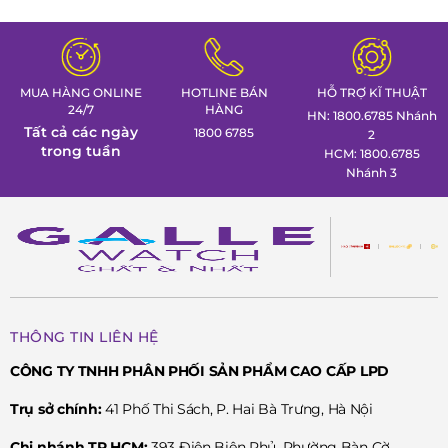
MUA HÀNG ONLINE
HOTLINE BÁN
HỖ TRỢ KĨ THUẬT
24/7
HÀNG
HN: 1800.6785 Nhánh
Tất cả các ngày
1800 6785
2
trong tuần
HCM: 1800.6785
Nhánh 3
THÔNG TIN LIÊN HỆ
CÔNG TY TNHH PHÂN PHỐI SẢN PHẨM CAO CẤP LPD
Trụ sở chính:
41 Phố Thi Sách, P. Hai Bà Trưng, Hà Nội
Chi nhánh TP.HCM:
393 Điện Biên Phủ, Phường Bàn Cờ,