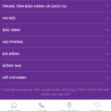
TRUNG TÂM BẢO HÀNH VÀ DỊCH VỤ
HÀ NỘI
BẮC NINH
HẢI PHÒNG
ĐÀ NẴNG
ĐỒNG NAI
HỒ CHÍ MINH
© All rights reserved - Bản quyền thuộc về Công ty TNHH Phân phổi sản
phẩm cao cấp LPD
Trang chủ
Liên hệ
Tìm cửa hàng
Yêu thích