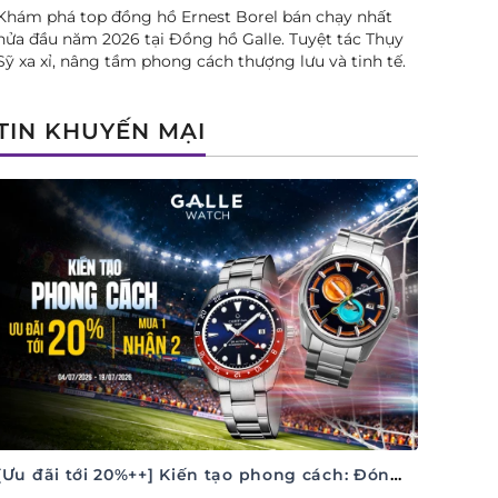
Khám phá top đồng hồ Ernest Borel bán chạy nhất
nửa đầu năm 2026 tại Đồng hồ Galle. Tuyệt tác Thụy
Sỹ xa xỉ, nâng tầm phong cách thượng lưu và tinh tế.
TIN KHUYẾN MẠI
[Ưu đãi tới 20%++] Kiến tạo phong cách: Đón