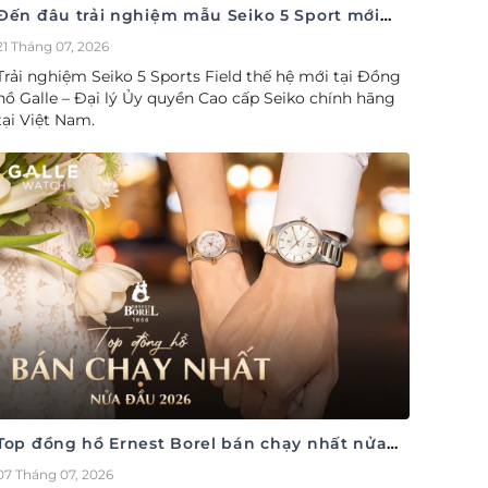
Đến đâu trải nghiệm mẫu Seiko 5 Sport mới
nhất
21 Tháng 07, 2026
Trải nghiệm Seiko 5 Sports Field thế hệ mới tại Đồng
hồ Galle – Đại lý Ủy quyền Cao cấp Seiko chính hãng
tại Việt Nam.
Top đồng hồ Ernest Borel bán chạy nhất nửa
đầu năm 2026
07 Tháng 07, 2026