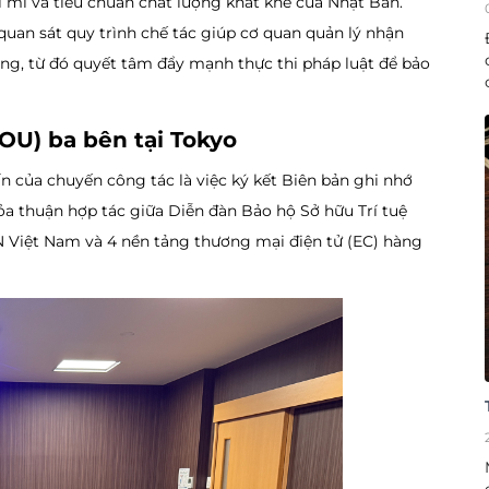
tỉ mỉ và tiêu chuẩn chất lượng khắt khe của Nhật Bản.
 quan sát quy trình chế tác giúp cơ quan quản lý nhận
ãng, từ đó quyết tâm đẩy mạnh thực thi pháp luật để bảo
MOU) ba bên tại Tokyo
 của chuyến công tác là việc ký kết Biên bản ghi nhớ
ỏa thuận hợp tác giữa Diễn đàn Bảo hộ Sở hữu Trí tuệ
N Việt Nam và 4 nền tảng thương mại điện tử (EC) hàng