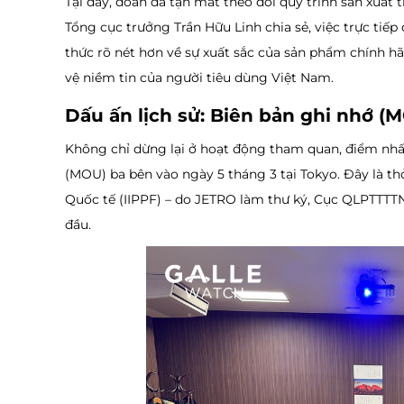
Tại đây, đoàn đã tận mắt theo dõi quy trình sản xuất 
Tổng cục trưởng Trần Hữu Linh chia sẻ, việc trực tiếp
thức rõ nét hơn về sự xuất sắc của sản phẩm chính h
vệ niềm tin của người tiêu dùng Việt Nam.
Dấu ấn lịch sử: Biên bản ghi nhớ (
Không chỉ dừng lại ở hoạt động tham quan, điểm nhấn
(MOU) ba bên vào ngày 5 tháng 3 tại Tokyo. Đây là th
Quốc tế (IIPPF) – do JETRO làm thư ký, Cục QLPTTTT
đầu.