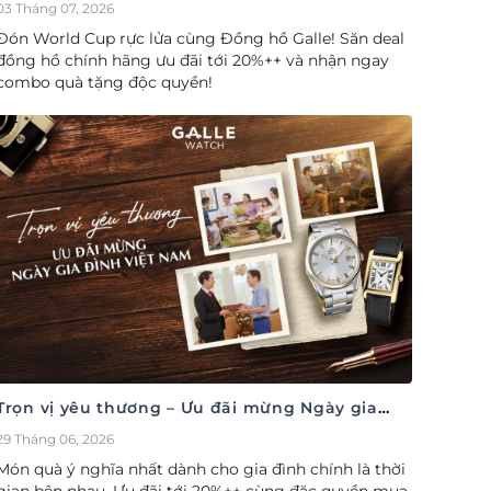
cúp săn deal – Siêu ưu đãi đồng hành cùng
03 Tháng 07, 2026
World Cup
Đón World Cup rực lửa cùng Đồng hồ Galle! Săn deal
đồng hồ chính hãng ưu đãi tới 20%++ và nhận ngay
combo quà tặng độc quyền!
Trọn vị yêu thương – Ưu đãi mừng Ngày gia
đình Việt Nam 28/06
29 Tháng 06, 2026
Món quà ý nghĩa nhất dành cho gia đình chính là thời