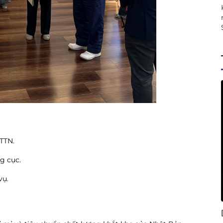
TTN.
g cục.
vụ.