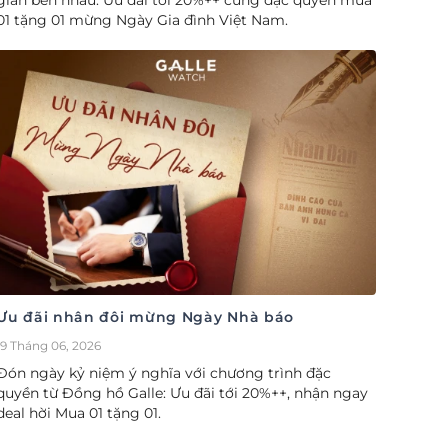
gian bên nhau. Ưu đãi tới 20%++ cùng đặc quyền mua
01 tặng 01 mừng Ngày Gia đình Việt Nam.
Ưu đãi nhân đôi mừng Ngày Nhà báo
19 Tháng 06, 2026
Đón ngày kỷ niệm ý nghĩa với chương trình đặc
quyền từ Đồng hồ Galle: Ưu đãi tới 20%++, nhận ngay
deal hời Mua 01 tặng 01.