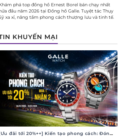
Khám phá top đồng hồ Ernest Borel bán chạy nhất
nửa đầu năm 2026 tại Đồng hồ Galle. Tuyệt tác Thụy
Sỹ xa xỉ, nâng tầm phong cách thượng lưu và tinh tế.
TIN KHUYẾN MẠI
[Ưu đãi tới 20%++] Kiến tạo phong cách: Đón