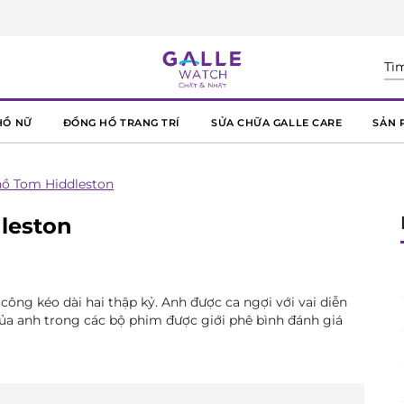
HỒ NỮ
ĐỒNG HỒ TRANG TRÍ
SỬA CHỮA GALLE CARE
SẢN 
hồ Tom Hiddleston
leston
ông kéo dài hai thập kỷ. Anh được ca ngợi với vai diễn
của anh trong các bộ phim được giới phê bình đánh giá