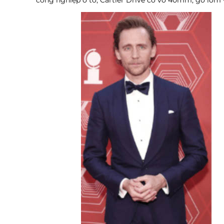
công nghiệp ô tô, Cartier Drive có vỏ 40mm, gờ lõm 