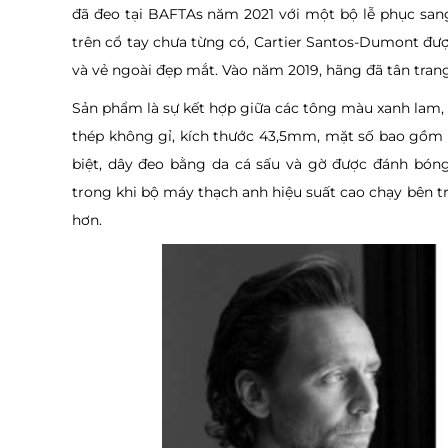
đã đeo tại BAFTAs năm 2021 với một bộ lễ phục sang
trên cổ tay chưa từng có, Cartier Santos-Dumont đư
và vẻ ngoài đẹp mắt. Vào năm 2019, hãng đã tân trang
Sản phẩm là sự kết hợp giữa các tông màu xanh lam,
thép không gỉ, kích thước 43,5mm, mặt số bao gồm b
biệt, dây đeo bằng da cá sấu và gờ được đánh bón
trong khi bộ máy thạch anh hiệu suất cao chạy bên t
hơn.