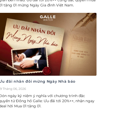
gian bên nhau. Ưu đãi tới 20%++ cùng đặc quyền mua
01 tặng 01 mừng Ngày Gia đình Việt Nam.
Ưu đãi nhân đôi mừng Ngày Nhà báo
19 Tháng 06, 2026
Đón ngày kỷ niệm ý nghĩa với chương trình đặc
quyền từ Đồng hồ Galle: Ưu đãi tới 20%++, nhận ngay
deal hời Mua 01 tặng 01.