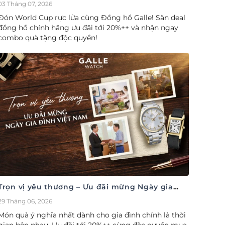
cúp săn deal – Siêu ưu đãi đồng hành cùng
03 Tháng 07, 2026
World Cup
Đón World Cup rực lửa cùng Đồng hồ Galle! Săn deal
đồng hồ chính hãng ưu đãi tới 20%++ và nhận ngay
combo quà tặng độc quyền!
Trọn vị yêu thương – Ưu đãi mừng Ngày gia
đình Việt Nam 28/06
29 Tháng 06, 2026
Món quà ý nghĩa nhất dành cho gia đình chính là thời