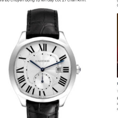
và bộ chuyển động tự lên dây cót 27 chân kính.