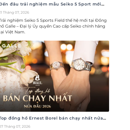
Đến đâu trải nghiệm mẫu Seiko 5 Sport mới
nhất
21 Tháng 07, 2026
Trải nghiệm Seiko 5 Sports Field thế hệ mới tại Đồng
hồ Galle – Đại lý Ủy quyền Cao cấp Seiko chính hãng
tại Việt Nam.
Top đồng hồ Ernest Borel bán chạy nhất nửa
đầu năm 2026
07 Tháng 07, 2026