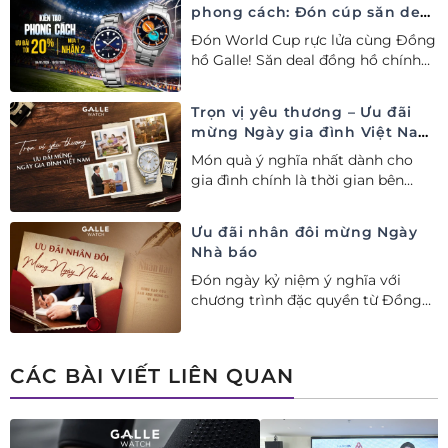
phong cách: Đón cúp săn deal
– Siêu ưu đãi đồng hành cùng
Đón World Cup rực lửa cùng Đồng
World Cup
hồ Galle! Săn deal đồng hồ chính
hãng ưu đãi tới 20%++ và nhận
ngay combo quà tặng độc quyền!
Trọn vị yêu thương – Ưu đãi
mừng Ngày gia đình Việt Nam
28/06
Món quà ý nghĩa nhất dành cho
gia đình chính là thời gian bên
nhau. Ưu đãi tới 20%++ cùng đặc
quyền mua 01 tặng 01 mừng Ngày
Ưu đãi nhân đôi mừng Ngày
Gia đình Việt Nam.
Nhà báo
Đón ngày kỷ niệm ý nghĩa với
chương trình đặc quyền từ Đồng
hồ Galle: Ưu đãi tới 20%++, nhận
ngay deal hời Mua 01 tặng 01.
CÁC BÀI VIẾT LIÊN QUAN