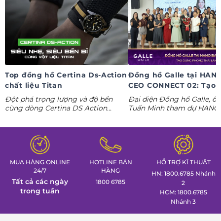
Top đồng hồ Certina Ds-Action
Đồng hồ Galle tại HAN
chất liệu Titan
CEO CONNECT 02: Tạo 
phong thái lãnh đạo kỷ
Đột phá trọng lượng và độ bền
Đại diện Đồng hồ Galle, ô
nguyên AI
cùng dòng Certina DS Action
Tuấn Minh tham dự HANO
Titanium. Khám phá ngay các tuyệt
CONNECT 02, mang đến k
tác thể thao cá tính nhất trong
gian trưng bày đồng hồ ca
Tuần lễ đồng hồ Thụy Sỹ cùng
định hình phong thái lãnh 
Đồng hồ Galle!
MUA HÀNG ONLINE
HOTLINE BÁN
HỖ TRỢ KĨ THUẬT
24/7
HÀNG
HN: 1800.6785 Nhánh
Tất cả các ngày
1800 6785
2
trong tuần
HCM: 1800.6785
Nhánh 3