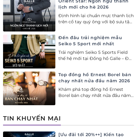
Orient Star: Ngôn ngữ thanh
lịch mới cho hè 2026
Định hình lại chuẩn mực thanh lịch
trên cổ tay quý ông với bộ sưu tập
Orient Star bán chạy nhất nửa đầu
năm 2026
Đến đâu trải nghiệm mẫu
Seiko 5 Sport mới nhất
Trải nghiệm Seiko 5 Sports Field
thế hệ mới tại Đồng hồ Galle – Đại
lý Ủy quyền Cao cấp Seiko chính
hãng tại Việt Nam.
Top đồng hồ Ernest Borel bán
chạy nhất nửa đầu năm 2026
Khám phá top đồng hồ Ernest
Borel bán chạy nhất nửa đầu năm
2026 tại Đồng hồ Galle. Tuyệt tác
Thụy Sỹ xa xỉ, nâng tầm phong
cách thượng lưu và tinh tế.
TIN KHUYẾN MẠI
[Ưu đãi tới 20%++] Kiến tạo