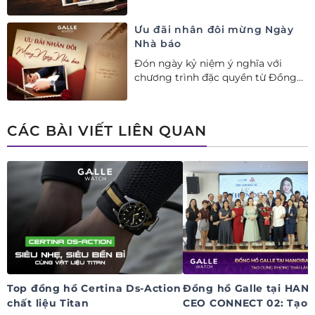
nhau. Ưu đãi tới 20%++ cùng đặc
quyền mua 01 tặng 01 mừng Ngày
Ưu đãi nhân đôi mừng Ngày
Gia đình Việt Nam.
Nhà báo
Đón ngày kỷ niệm ý nghĩa với
chương trình đặc quyền từ Đồng
hồ Galle: Ưu đãi tới 20%++, nhận
ngay deal hời Mua 01 tặng 01.
CÁC BÀI VIẾT LIÊN QUAN
Top đồng hồ Certina Ds-Action
Đồng hồ Galle tại HAN
chất liệu Titan
CEO CONNECT 02: Tạo 