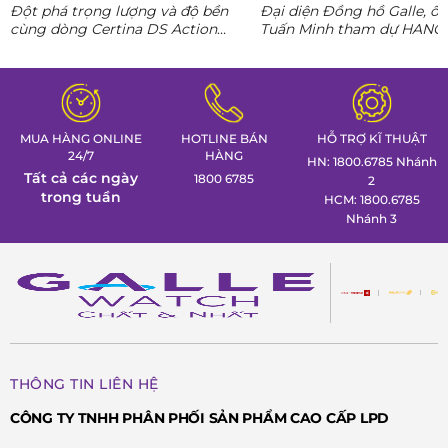
phong thái lãnh đạo kỷ
Đột phá trọng lượng và độ bền
Đại diện Đồng hồ Galle, ô
nguyên AI
cùng dòng Certina DS Action
Tuấn Minh tham dự HANO
Titanium. Khám phá ngay các tuyệt
CONNECT 02, mang đến k
tác thể thao cá tính nhất trong
gian trưng bày đồng hồ ca
Tuần lễ đồng hồ Thụy Sỹ cùng
định hình phong thái lãnh 
Đồng hồ Galle!
MUA HÀNG ONLINE
HOTLINE BÁN
HỖ TRỢ KĨ THUẬT
24/7
HÀNG
HN: 1800.6785 Nhánh
Tất cả các ngày
1800 6785
2
trong tuần
HCM: 1800.6785
Nhánh 3
THÔNG TIN LIÊN HỆ
CÔNG TY TNHH PHÂN PHỐI SẢN PHẨM CAO CẤP LPD