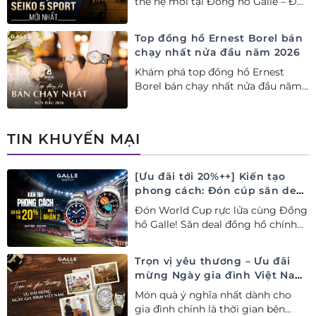
thế hệ mới tại Đồng hồ Galle – Đại
lý Ủy quyền Cao cấp Seiko chính
hãng tại Việt Nam.
Top đồng hồ Ernest Borel bán
chạy nhất nửa đầu năm 2026
Khám phá top đồng hồ Ernest
Borel bán chạy nhất nửa đầu năm
2026 tại Đồng hồ Galle. Tuyệt tác
Thụy Sỹ xa xỉ, nâng tầm phong
cách thượng lưu và tinh tế.
TIN KHUYẾN MẠI
[Ưu đãi tới 20%++] Kiến tạo
phong cách: Đón cúp săn deal
– Siêu ưu đãi đồng hành cùng
Đón World Cup rực lửa cùng Đồng
World Cup
hồ Galle! Săn deal đồng hồ chính
hãng ưu đãi tới 20%++ và nhận
ngay combo quà tặng độc quyền!
Trọn vị yêu thương – Ưu đãi
mừng Ngày gia đình Việt Nam
28/06
Món quà ý nghĩa nhất dành cho
gia đình chính là thời gian bên