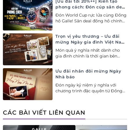
[Ưu đãi tới 20%++] Kiến tạo
phong cách: Đón cúp săn deal
– Siêu ưu đãi đồng hành cùng
Đón World Cup rực lửa cùng Đồng
World Cup
hồ Galle! Săn deal đồng hồ chính
hãng ưu đãi tới 20%++ và nhận
ngay combo quà tặng độc quyền!
Trọn vị yêu thương – Ưu đãi
mừng Ngày gia đình Việt Nam
28/06
Món quà ý nghĩa nhất dành cho
gia đình chính là thời gian bên
nhau. Ưu đãi tới 20%++ cùng đặc
quyền mua 01 tặng 01 mừng Ngày
Ưu đãi nhân đôi mừng Ngày
Gia đình Việt Nam.
Nhà báo
Đón ngày kỷ niệm ý nghĩa với
chương trình đặc quyền từ Đồng
hồ Galle: Ưu đãi tới 20%++, nhận
ngay deal hời Mua 01 tặng 01.
CÁC BÀI VIẾT LIÊN QUAN