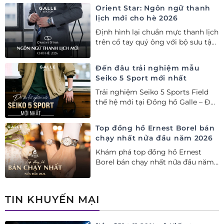
Orient Star: Ngôn ngữ thanh
lịch mới cho hè 2026
Định hình lại chuẩn mực thanh lịch
trên cổ tay quý ông với bộ sưu tập
Orient Star bán chạy nhất nửa đầu
năm 2026
Đến đâu trải nghiệm mẫu
Seiko 5 Sport mới nhất
Trải nghiệm Seiko 5 Sports Field
thế hệ mới tại Đồng hồ Galle – Đại
lý Ủy quyền Cao cấp Seiko chính
hãng tại Việt Nam.
Top đồng hồ Ernest Borel bán
chạy nhất nửa đầu năm 2026
Khám phá top đồng hồ Ernest
Borel bán chạy nhất nửa đầu năm
2026 tại Đồng hồ Galle. Tuyệt tác
Thụy Sỹ xa xỉ, nâng tầm phong
cách thượng lưu và tinh tế.
TIN KHUYẾN MẠI