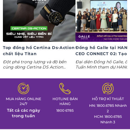
Top đồng hồ Certina Ds-Action
Đồng hồ Galle tại HAN
chất liệu Titan
CEO CONNECT 02: Tạo 
phong thái lãnh đạo kỷ
Đột phá trọng lượng và độ bền
Đại diện Đồng hồ Galle, ô
nguyên AI
cùng dòng Certina DS Action
Tuấn Minh tham dự HANO
Titanium. Khám phá ngay các tuyệt
CONNECT 02, mang đến k
tác thể thao cá tính nhất trong
gian trưng bày đồng hồ ca
Tuần lễ đồng hồ Thụy Sỹ cùng
định hình phong thái lãnh 
Đồng hồ Galle!
MUA HÀNG ONLINE
HOTLINE BÁN
HỖ TRỢ KĨ THUẬT
24/7
HÀNG
HN: 1800.6785 Nhánh
Tất cả các ngày
1800 6785
2
trong tuần
HCM: 1800.6785
Nhánh 3