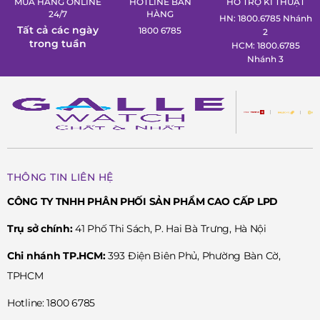
MUA HÀNG ONLINE
HOTLINE BÁN
HỖ TRỢ KĨ THUẬT
24/7
HÀNG
HN: 1800.6785 Nhánh
Tất cả các ngày
1800 6785
2
trong tuần
HCM: 1800.6785
Nhánh 3
THÔNG TIN LIÊN HỆ
CÔNG TY TNHH PHÂN PHỐI SẢN PHẨM CAO CẤP LPD
Trụ sở chính:
41 Phố Thi Sách, P. Hai Bà Trưng, Hà Nội
Chi nhánh TP.HCM:
393 Điện Biên Phủ, Phường Bàn Cờ,
TPHCM
Hotline: 1800 6785