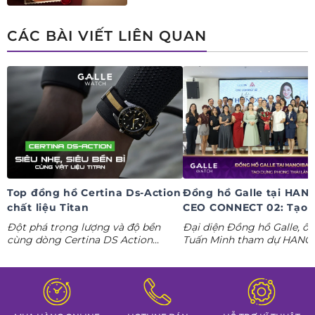
ngay deal hời Mua 01 tặng 01.
CÁC BÀI VIẾT LIÊN QUAN
Top đồng hồ Certina Ds-Action
Đồng hồ Galle tại HAN
chất liệu Titan
CEO CONNECT 02: Tạo 
phong thái lãnh đạo kỷ
Đột phá trọng lượng và độ bền
Đại diện Đồng hồ Galle, ô
nguyên AI
cùng dòng Certina DS Action
Tuấn Minh tham dự HANO
Titanium. Khám phá ngay các tuyệt
CONNECT 02, mang đến k
tác thể thao cá tính nhất trong
gian trưng bày đồng hồ ca
Tuần lễ đồng hồ Thụy Sỹ cùng
định hình phong thái lãnh 
Đồng hồ Galle!