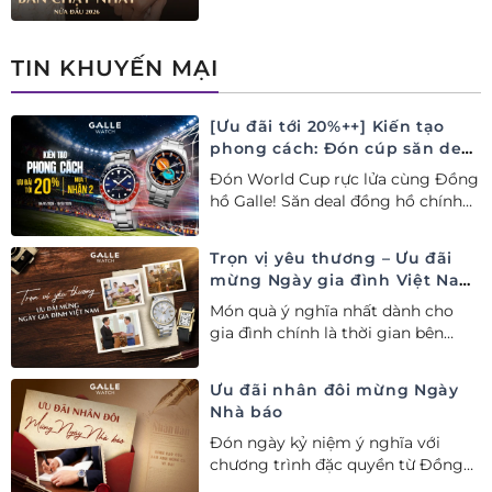
2026 tại Đồng hồ Galle. Tuyệt tác
Thụy Sỹ xa xỉ, nâng tầm phong
cách thượng lưu và tinh tế.
TIN KHUYẾN MẠI
[Ưu đãi tới 20%++] Kiến tạo
phong cách: Đón cúp săn deal
– Siêu ưu đãi đồng hành cùng
Đón World Cup rực lửa cùng Đồng
World Cup
hồ Galle! Săn deal đồng hồ chính
hãng ưu đãi tới 20%++ và nhận
ngay combo quà tặng độc quyền!
Trọn vị yêu thương – Ưu đãi
mừng Ngày gia đình Việt Nam
28/06
Món quà ý nghĩa nhất dành cho
gia đình chính là thời gian bên
nhau. Ưu đãi tới 20%++ cùng đặc
quyền mua 01 tặng 01 mừng Ngày
Ưu đãi nhân đôi mừng Ngày
Gia đình Việt Nam.
Nhà báo
Đón ngày kỷ niệm ý nghĩa với
chương trình đặc quyền từ Đồng
hồ Galle: Ưu đãi tới 20%++, nhận