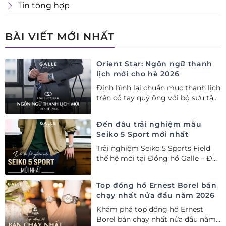
Tin tổng hợp
BÀI VIẾT MỚI NHẤT
Orient Star: Ngôn ngữ thanh
lịch mới cho hè 2026
Định hình lại chuẩn mực thanh lịch
trên cổ tay quý ông với bộ sưu tập
Orient Star bán chạy nhất nửa đầu
năm 2026
Đến đâu trải nghiệm mẫu
Seiko 5 Sport mới nhất
Trải nghiệm Seiko 5 Sports Field
thế hệ mới tại Đồng hồ Galle – Đại
lý Ủy quyền Cao cấp Seiko chính
hãng tại Việt Nam.
Top đồng hồ Ernest Borel bán
chạy nhất nửa đầu năm 2026
Khám phá top đồng hồ Ernest
Borel bán chạy nhất nửa đầu năm