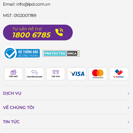
Email: info@lpd.com.vn
MST: 0102001789
Tư vấn hỗ trợ
1800 6785
DỊCH VỤ
VỀ CHÚNG TÔI
TIN TỨC