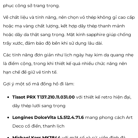
phục công sở trang trọng.
Về chất liệu và tính năng, nên chọn vỏ thép không gỉ cao cấp
hoặc mạ vàng chất lượng, kết hợp dây thép thanh mảnh
hoặc dây da thật sang trọng. Mặt kính sapphire giúp chống
trầy xước, đảm bảo độ bền khi sử dụng lâu dài.
Các tính năng đơn giản như lịch ngày hay kim dạ quang nhẹ
là điểm cộng, trong khi thiết kế quá nhiều chức năng nên
hạn chế để giữ vẻ tinh tế.
Gợi ý một số mã đồng hồ đi làm:
Tissot PRX T137.210.11.031.00
với thiết kế retro hiện đại,
dây thép lưới sang trọng
Longines DolceVita L5.512.4.71.6
mang phong cách Art
Deco cổ điển, thanh lịch
Michael Kors MK3844
với mặt số xà cừ, viền đính đá