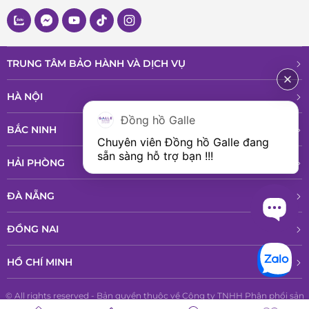
TRUNG TÂM BẢO HÀNH VÀ DỊCH VỤ
HÀ NỘI
Đồng hồ Galle
BẮC NINH
Chuyên viên Đồng hồ Galle đang 
sẵn sàng hỗ trợ bạn !!!
HẢI PHÒNG
ĐÀ NẴNG
ĐỒNG NAI
HỒ CHÍ MINH
© All rights reserved - Bản quyền thuộc về Công ty TNHH Phân phổi sản
phẩm cao cấp LPD