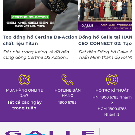
Top đồng hồ Certina Ds-Action
Đồng hồ Galle tại HAN
chất liệu Titan
CEO CONNECT 02: Tạo 
phong thái lãnh đạo kỷ
Đột phá trọng lượng và độ bền
Đại diện Đồng hồ Galle, ô
nguyên AI
cùng dòng Certina DS Action
Tuấn Minh tham dự HANO
Titanium. Khám phá ngay các tuyệt
CONNECT 02, mang đến k
tác thể thao cá tính nhất trong
gian trưng bày đồng hồ ca
Tuần lễ đồng hồ Thụy Sỹ cùng
định hình phong thái lãnh 
Đồng hồ Galle!
MUA HÀNG ONLINE
HOTLINE BÁN
HỖ TRỢ KĨ THUẬT
24/7
HÀNG
HN: 1800.6785 Nhánh
Tất cả các ngày
1800 6785
2
trong tuần
HCM: 1800.6785
Nhánh 3