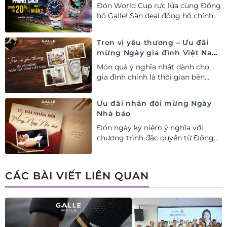
– Siêu ưu đãi đồng hành cùng
Đón World Cup rực lửa cùng Đồng
World Cup
hồ Galle! Săn deal đồng hồ chính
hãng ưu đãi tới 20%++ và nhận
ngay combo quà tặng độc quyền!
Trọn vị yêu thương – Ưu đãi
mừng Ngày gia đình Việt Nam
28/06
Món quà ý nghĩa nhất dành cho
gia đình chính là thời gian bên
nhau. Ưu đãi tới 20%++ cùng đặc
quyền mua 01 tặng 01 mừng Ngày
Ưu đãi nhân đôi mừng Ngày
Gia đình Việt Nam.
Nhà báo
Đón ngày kỷ niệm ý nghĩa với
chương trình đặc quyền từ Đồng
hồ Galle: Ưu đãi tới 20%++, nhận
ngay deal hời Mua 01 tặng 01.
CÁC BÀI VIẾT LIÊN QUAN