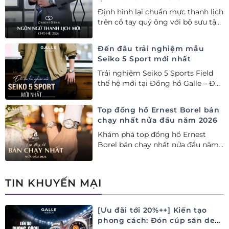
Định hình lại chuẩn mực thanh lịch
trên cổ tay quý ông với bộ sưu tập
Orient Star bán chạy nhất nửa đầu
năm 2026
Đến đâu trải nghiệm mẫu
Seiko 5 Sport mới nhất
Trải nghiệm Seiko 5 Sports Field
thế hệ mới tại Đồng hồ Galle – Đại
lý Ủy quyền Cao cấp Seiko chính
hãng tại Việt Nam.
Top đồng hồ Ernest Borel bán
chạy nhất nửa đầu năm 2026
Khám phá top đồng hồ Ernest
Borel bán chạy nhất nửa đầu năm
2026 tại Đồng hồ Galle. Tuyệt tác
Thụy Sỹ xa xỉ, nâng tầm phong
cách thượng lưu và tinh tế.
TIN KHUYẾN MẠI
[Ưu đãi tới 20%++] Kiến tạo
phong cách: Đón cúp săn deal