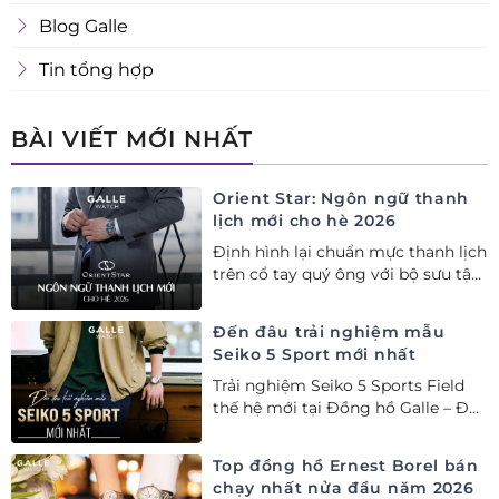
Blog Galle
Tin tổng hợp
BÀI VIẾT MỚI NHẤT
Orient Star: Ngôn ngữ thanh
lịch mới cho hè 2026
Định hình lại chuẩn mực thanh lịch
trên cổ tay quý ông với bộ sưu tập
Orient Star bán chạy nhất nửa đầu
năm 2026
Đến đâu trải nghiệm mẫu
Seiko 5 Sport mới nhất
Trải nghiệm Seiko 5 Sports Field
thế hệ mới tại Đồng hồ Galle – Đại
lý Ủy quyền Cao cấp Seiko chính
hãng tại Việt Nam.
Top đồng hồ Ernest Borel bán
chạy nhất nửa đầu năm 2026