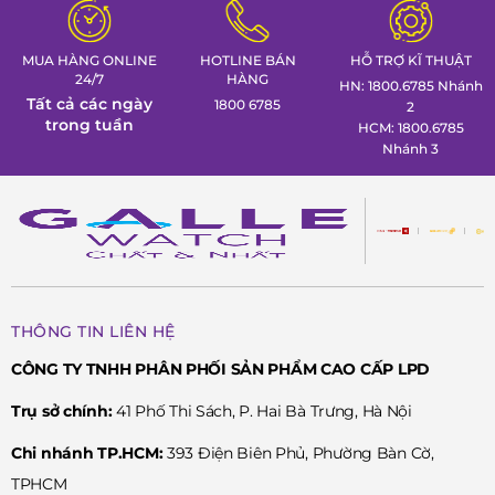
Đồng hồ Galle!
MUA HÀNG ONLINE
HOTLINE BÁN
HỖ TRỢ KĨ THUẬT
24/7
HÀNG
HN: 1800.6785 Nhánh
Tất cả các ngày
1800 6785
2
trong tuần
HCM: 1800.6785
Nhánh 3
THÔNG TIN LIÊN HỆ
CÔNG TY TNHH PHÂN PHỐI SẢN PHẨM CAO CẤP LPD
Trụ sở chính:
41 Phố Thi Sách, P. Hai Bà Trưng, Hà Nội
Chi nhánh TP.HCM:
393 Điện Biên Phủ, Phường Bàn Cờ,
TPHCM