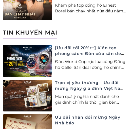
Khám phá top đồng hồ Ernest
Borel bán chạy nhất nửa đầu năm
2026 tại Đồng hồ Galle. Tuyệt tác
Thụy Sỹ xa xỉ, nâng tầm phong
cách thượng lưu và tinh tế.
TIN KHUYẾN MẠI
[Ưu đãi tới 20%++] Kiến tạo
phong cách: Đón cúp săn deal
– Siêu ưu đãi đồng hành cùng
Đón World Cup rực lửa cùng Đồng
World Cup
hồ Galle! Săn deal đồng hồ chính
hãng ưu đãi tới 20%++ và nhận
ngay combo quà tặng độc quyền!
Trọn vị yêu thương – Ưu đãi
mừng Ngày gia đình Việt Nam
28/06
Món quà ý nghĩa nhất dành cho
gia đình chính là thời gian bên
nhau. Ưu đãi tới 20%++ cùng đặc
quyền mua 01 tặng 01 mừng Ngày
Ưu đãi nhân đôi mừng Ngày
Gia đình Việt Nam.
Nhà báo