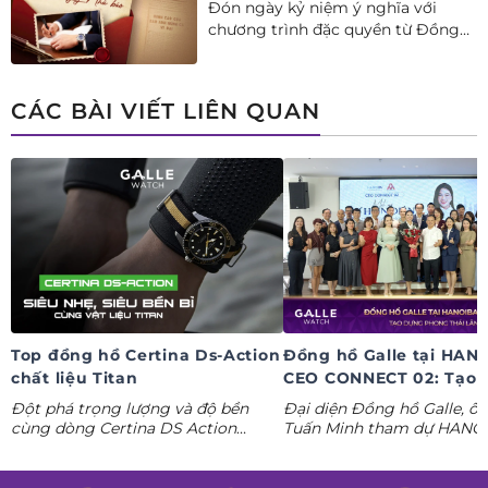
Đón ngày kỷ niệm ý nghĩa với
chương trình đặc quyền từ Đồng
hồ Galle: Ưu đãi tới 20%++, nhận
ngay deal hời Mua 01 tặng 01.
CÁC BÀI VIẾT LIÊN QUAN
Top đồng hồ Certina Ds-Action
Đồng hồ Galle tại HAN
chất liệu Titan
CEO CONNECT 02: Tạo 
phong thái lãnh đạo kỷ
Đột phá trọng lượng và độ bền
Đại diện Đồng hồ Galle, ô
nguyên AI
cùng dòng Certina DS Action
Tuấn Minh tham dự HANO
Titanium. Khám phá ngay các tuyệt
CONNECT 02, mang đến k
tác thể thao cá tính nhất trong
gian trưng bày đồng hồ ca
Tuần lễ đồng hồ Thụy Sỹ cùng
định hình phong thái lãnh 