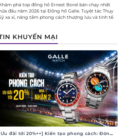
Khám phá top đồng hồ Ernest Borel bán chạy nhất
nửa đầu năm 2026 tại Đồng hồ Galle. Tuyệt tác Thụy
Sỹ xa xỉ, nâng tầm phong cách thượng lưu và tinh tế.
TIN KHUYẾN MẠI
[Ưu đãi tới 20%++] Kiến tạo phong cách: Đón