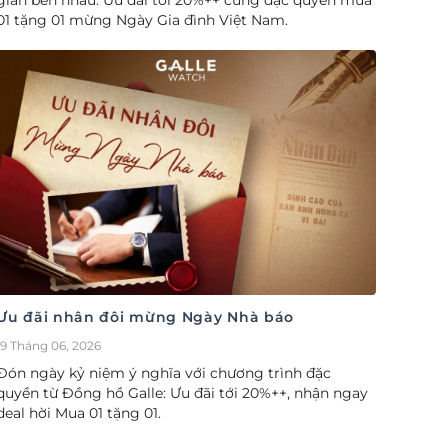
gian bên nhau. Ưu đãi tới 20%++ cùng đặc quyền mua
01 tặng 01 mừng Ngày Gia đình Việt Nam.
Ưu đãi nhân đôi mừng Ngày Nhà báo
19 Tháng 06, 2026
Đón ngày kỷ niệm ý nghĩa với chương trình đặc
quyền từ Đồng hồ Galle: Ưu đãi tới 20%++, nhận ngay
deal hời Mua 01 tặng 01.