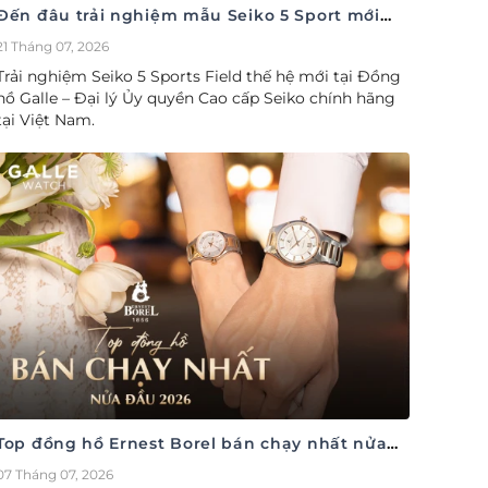
Đến đâu trải nghiệm mẫu Seiko 5 Sport mới
nhất
21 Tháng 07, 2026
Trải nghiệm Seiko 5 Sports Field thế hệ mới tại Đồng
hồ Galle – Đại lý Ủy quyền Cao cấp Seiko chính hãng
tại Việt Nam.
Top đồng hồ Ernest Borel bán chạy nhất nửa
đầu năm 2026
07 Tháng 07, 2026