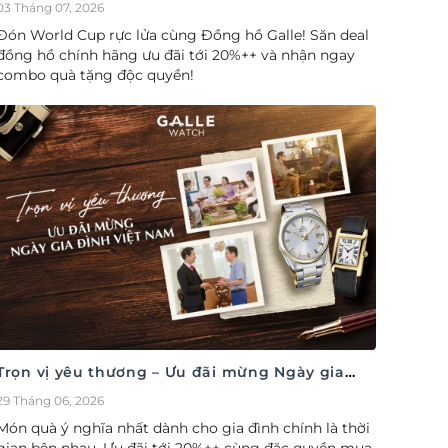
cúp săn deal – Siêu ưu đãi đồng hành cùng
03 Tháng 07, 2026
World Cup
Đón World Cup rực lửa cùng Đồng hồ Galle! Săn deal
đồng hồ chính hãng ưu đãi tới 20%++ và nhận ngay
combo quà tặng độc quyền!
Trọn vị yêu thương – Ưu đãi mừng Ngày gia
đình Việt Nam 28/06
29 Tháng 06, 2026
Món quà ý nghĩa nhất dành cho gia đình chính là thời