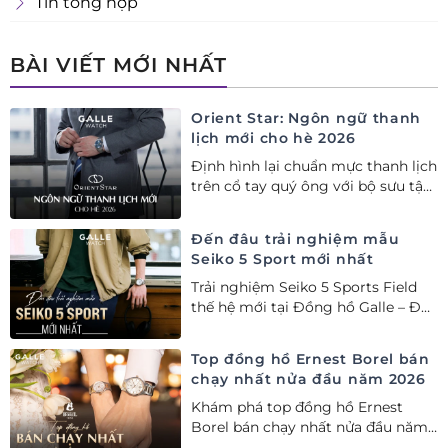
Tin tổng hợp
BÀI VIẾT MỚI NHẤT
Orient Star: Ngôn ngữ thanh
lịch mới cho hè 2026
Định hình lại chuẩn mực thanh lịch
trên cổ tay quý ông với bộ sưu tập
Orient Star bán chạy nhất nửa đầu
năm 2026
Đến đâu trải nghiệm mẫu
Seiko 5 Sport mới nhất
Trải nghiệm Seiko 5 Sports Field
thế hệ mới tại Đồng hồ Galle – Đại
lý Ủy quyền Cao cấp Seiko chính
hãng tại Việt Nam.
Top đồng hồ Ernest Borel bán
chạy nhất nửa đầu năm 2026
Khám phá top đồng hồ Ernest
Borel bán chạy nhất nửa đầu năm
2026 tại Đồng hồ Galle. Tuyệt tác