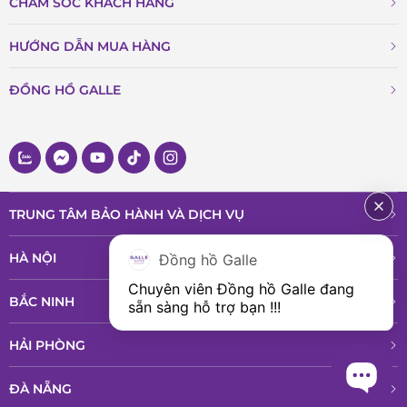
CHĂM SÓC KHÁCH HÀNG
HƯỚNG DẪN MUA HÀNG
ĐỒNG HỒ GALLE
TRUNG TÂM BẢO HÀNH VÀ DỊCH VỤ
HÀ NỘI
Đồng hồ Galle
Chuyên viên Đồng hồ Galle đang 
BẮC NINH
sẵn sàng hỗ trợ bạn !!!
HẢI PHÒNG
ĐÀ NẴNG