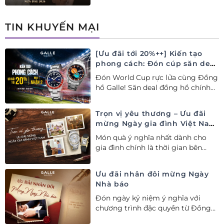
Thụy Sỹ xa xỉ, nâng tầm phong
cách thượng lưu và tinh tế.
TIN KHUYẾN MẠI
[Ưu đãi tới 20%++] Kiến tạo
phong cách: Đón cúp săn deal
– Siêu ưu đãi đồng hành cùng
Đón World Cup rực lửa cùng Đồng
World Cup
hồ Galle! Săn deal đồng hồ chính
hãng ưu đãi tới 20%++ và nhận
ngay combo quà tặng độc quyền!
Trọn vị yêu thương – Ưu đãi
mừng Ngày gia đình Việt Nam
28/06
Món quà ý nghĩa nhất dành cho
gia đình chính là thời gian bên
nhau. Ưu đãi tới 20%++ cùng đặc
quyền mua 01 tặng 01 mừng Ngày
Ưu đãi nhân đôi mừng Ngày
Gia đình Việt Nam.
Nhà báo
Đón ngày kỷ niệm ý nghĩa với
chương trình đặc quyền từ Đồng
hồ Galle: Ưu đãi tới 20%++, nhận