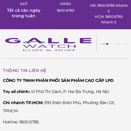
24/7
HÀNG
HN: 1800.6785 Nhánh
Tất cả các ngày
1800 6785
2
trong tuần
HCM: 1800.6785
Nhánh 3
THÔNG TIN LIÊN HỆ
CÔNG TY TNHH PHÂN PHỐI SẢN PHẨM CAO CẤP LPD
Trụ sở chính:
41 Phố Thi Sách, P. Hai Bà Trưng, Hà Nội
Chi nhánh TP.HCM:
393 Điện Biên Phủ, Phường Bàn Cờ,
TPHCM
Hotline: 1800 6785