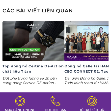
ngay deal hời Mua 01 tặng 01.
CÁC BÀI VIẾT LIÊN QUAN
Top đồng hồ Certina Ds-Action
Đồng hồ Galle tại HAN
chất liệu Titan
CEO CONNECT 02: Tạo 
phong thái lãnh đạo kỷ
Đột phá trọng lượng và độ bền
Đại diện Đồng hồ Galle, ô
nguyên AI
cùng dòng Certina DS Action
Tuấn Minh tham dự HANO
Titanium. Khám phá ngay các tuyệt
CONNECT 02, mang đến k
tác thể thao cá tính nhất trong
gian trưng bày đồng hồ ca
Tuần lễ đồng hồ Thụy Sỹ cùng
định hình phong thái lãnh 
Đồng hồ Galle!
MUA HÀNG ONLINE
HOTLINE BÁN
HỖ TRỢ KĨ THUẬT