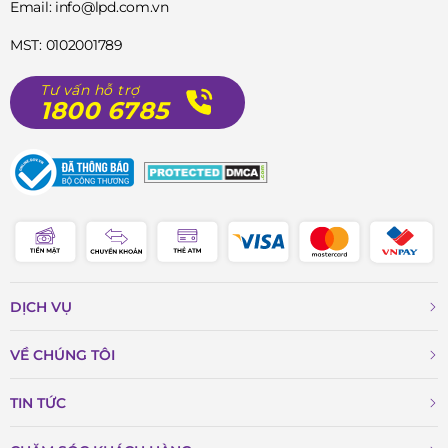
Email: info@lpd.com.vn
MST: 0102001789
Tư vấn hỗ trợ
1800 6785
DỊCH VỤ
VỀ CHÚNG TÔI
TIN TỨC