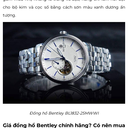
cho bộ kim và cọc số bằng cách sơn màu xanh dương ấn
tượng.
Đồng hồ Bentley BL1832-25MWWI
Giá đồng hồ Bentley chính hãng? Có nên mua