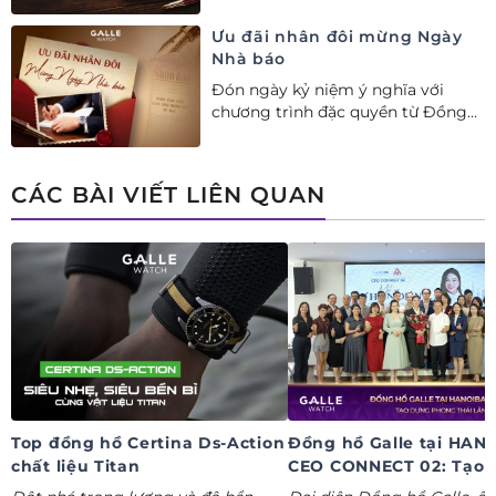
nhau. Ưu đãi tới 20%++ cùng đặc
quyền mua 01 tặng 01 mừng Ngày
Ưu đãi nhân đôi mừng Ngày
Gia đình Việt Nam.
Nhà báo
Đón ngày kỷ niệm ý nghĩa với
chương trình đặc quyền từ Đồng
hồ Galle: Ưu đãi tới 20%++, nhận
ngay deal hời Mua 01 tặng 01.
CÁC BÀI VIẾT LIÊN QUAN
Top đồng hồ Certina Ds-Action
Đồng hồ Galle tại HAN
chất liệu Titan
CEO CONNECT 02: Tạo 
phong thái lãnh đạo kỷ