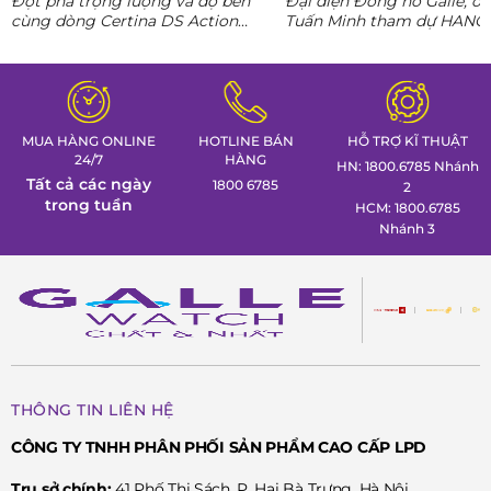
Đột phá trọng lượng và độ bền
Đại diện Đồng hồ Galle, ô
nguyên AI
cùng dòng Certina DS Action
Tuấn Minh tham dự HANO
Titanium. Khám phá ngay các tuyệt
CONNECT 02, mang đến k
tác thể thao cá tính nhất trong
gian trưng bày đồng hồ ca
Tuần lễ đồng hồ Thụy Sỹ cùng
định hình phong thái lãnh 
Đồng hồ Galle!
MUA HÀNG ONLINE
HOTLINE BÁN
HỖ TRỢ KĨ THUẬT
24/7
HÀNG
HN: 1800.6785 Nhánh
Tất cả các ngày
1800 6785
2
trong tuần
HCM: 1800.6785
Nhánh 3
THÔNG TIN LIÊN HỆ
CÔNG TY TNHH PHÂN PHỐI SẢN PHẨM CAO CẤP LPD
Trụ sở chính:
41 Phố Thi Sách, P. Hai Bà Trưng, Hà Nội