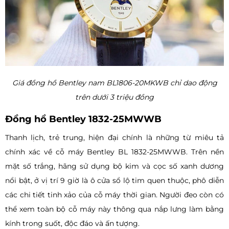
Giá đồng hồ Bentley nam BL1806-20MKWB chỉ dao động
trên dưới 3 triệu đồng
Đồng hồ Bentley 1832-25MWWB
Thanh lịch, trẻ trung, hiện đại chính là những từ miêu tả
chính xác về cỗ máy Bentley BL 1832-25MWWB. Trên nền
mặt số trắng, hãng sử dụng bộ kim và cọc số xanh dương
nổi bật, ở vị trí 9 giờ là ô cửa sổ lộ tim quen thuộc, phô diễn
các chi tiết tinh xảo của cỗ máy thời gian. Người đeo còn có
thể xem toàn bộ cỗ máy này thông qua nắp lưng làm bằng
kính trong suốt, độc đáo và ấn tượng.