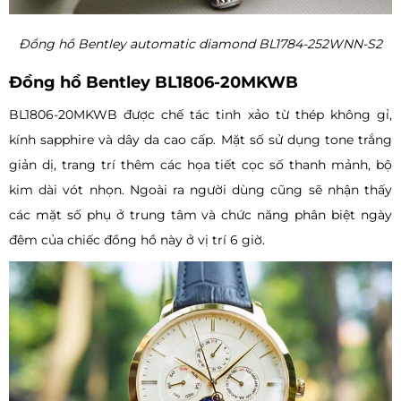
Đồng hồ Bentley automatic diamond BL1784-252WNN-S2
Đồng hồ Bentley BL1806-20MKWB
BL1806-20MKWB được chế tác tinh xảo từ thép không gỉ,
kính sapphire và dây da cao cấp. Mặt số sử dụng tone trắng
giản dị, trang trí thêm các họa tiết cọc số thanh mảnh, bộ
kim dài vót nhọn. Ngoài ra người dùng cũng sẽ nhận thấy
các mặt số phụ ở trung tâm và chức năng phân biệt ngày
đêm của chiếc đồng hồ này ở vị trí 6 giờ.