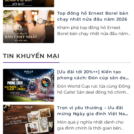
lý Ủy quyền Cao cấp Seiko chính
hãng tại Việt Nam.
Top đồng hồ Ernest Borel bán
chạy nhất nửa đầu năm 2026
Khám phá top đồng hồ Ernest
Borel bán chạy nhất nửa đầu năm
2026 tại Đồng hồ Galle. Tuyệt tác
Thụy Sỹ xa xỉ, nâng tầm phong
cách thượng lưu và tinh tế.
TIN KHUYẾN MẠI
[Ưu đãi tới 20%++] Kiến tạo
phong cách: Đón cúp săn deal
– Siêu ưu đãi đồng hành cùng
Đón World Cup rực lửa cùng Đồng
World Cup
hồ Galle! Săn deal đồng hồ chính
hãng ưu đãi tới 20%++ và nhận
ngay combo quà tặng độc quyền!
Trọn vị yêu thương – Ưu đãi
mừng Ngày gia đình Việt Nam
28/06
Món quà ý nghĩa nhất dành cho
gia đình chính là thời gian bên