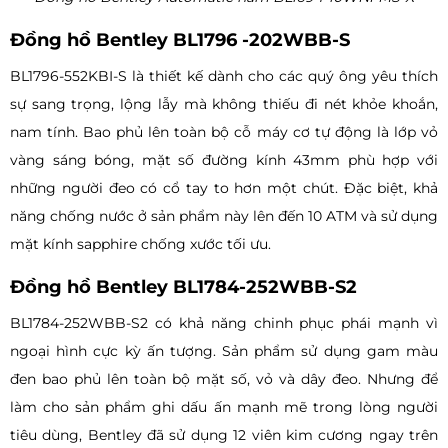
Đồng hồ Bentley BL1796 -202WBB-S
BL1796-552KBI-S là thiết kế dành cho các quý ông yêu thích
sự sang trọng, lộng lẫy mà không thiếu đi nét khỏe khoắn,
nam tính. Bao phủ lên toàn bộ cỗ máy cơ tự động là lớp vỏ
vàng sáng bóng, mặt số đường kính 43mm phù hợp với
những người đeo có cổ tay to hơn một chút. Đặc biệt, khả
năng chống nước ở sản phẩm này lên đến 10 ATM và sử dụng
mặt kính sapphire chống xước tối ưu.
Đồng hồ Bentley BL1784-252WBB-S2
BL1784-252WBB-S2 có khả năng chinh phục phái mạnh vì
ngoại hình cực kỳ ấn tượng. Sản phẩm sử dụng gam màu
đen bao phủ lên toàn bộ mặt số, vỏ và dây đeo. Nhưng để
làm cho sản phẩm ghi dấu ấn mạnh mẽ trong lòng người
tiêu dùng, Bentley đã sử dụng 12 viên kim cương ngay trên