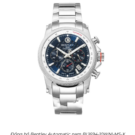
Đồng hồ Bentley Automatic nam BL1694-10WNI-MS-X