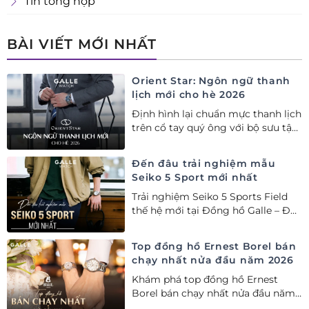
Tin tổng hợp
BÀI VIẾT MỚI NHẤT
Orient Star: Ngôn ngữ thanh
lịch mới cho hè 2026
Định hình lại chuẩn mực thanh lịch
trên cổ tay quý ông với bộ sưu tập
Orient Star bán chạy nhất nửa đầu
năm 2026
Đến đâu trải nghiệm mẫu
Seiko 5 Sport mới nhất
Trải nghiệm Seiko 5 Sports Field
thế hệ mới tại Đồng hồ Galle – Đại
lý Ủy quyền Cao cấp Seiko chính
hãng tại Việt Nam.
Top đồng hồ Ernest Borel bán
chạy nhất nửa đầu năm 2026
Khám phá top đồng hồ Ernest
Borel bán chạy nhất nửa đầu năm
2026 tại Đồng hồ Galle. Tuyệt tác