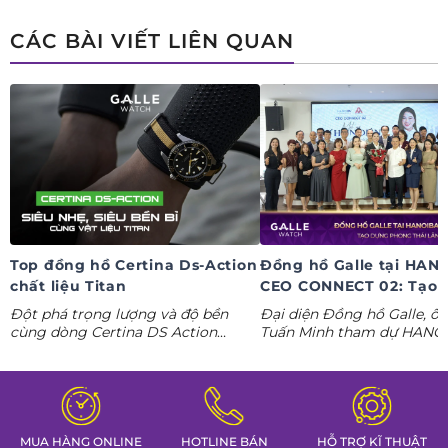
ngay deal hời Mua 01 tặng 01.
CÁC BÀI VIẾT LIÊN QUAN
Top đồng hồ Certina Ds-Action
Đồng hồ Galle tại HAN
chất liệu Titan
CEO CONNECT 02: Tạo 
phong thái lãnh đạo kỷ
Đột phá trọng lượng và độ bền
Đại diện Đồng hồ Galle, ô
nguyên AI
cùng dòng Certina DS Action
Tuấn Minh tham dự HANO
Titanium. Khám phá ngay các tuyệt
CONNECT 02, mang đến k
tác thể thao cá tính nhất trong
gian trưng bày đồng hồ ca
Tuần lễ đồng hồ Thụy Sỹ cùng
định hình phong thái lãnh 
Đồng hồ Galle!
MUA HÀNG ONLINE
HOTLINE BÁN
HỖ TRỢ KĨ THUẬT