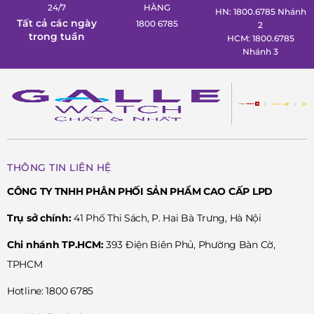
24/7
HÀNG
HN: 1800.6785 Nhánh
Tất cả các ngày
1800 6785
2
trong tuần
HCM: 1800.6785
Nhánh 3
THÔNG TIN LIÊN HỆ
CÔNG TY TNHH PHÂN PHỐI SẢN PHẨM CAO CẤP LPD
Trụ sở chính:
41 Phố Thi Sách, P. Hai Bà Trưng, Hà Nội
Chi nhánh TP.HCM:
393 Điện Biên Phủ, Phường Bàn Cờ,
TPHCM
Hotline: 1800 6785