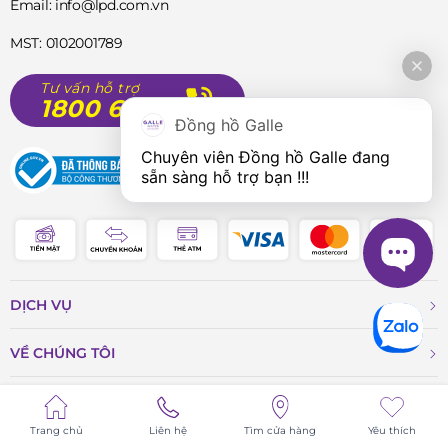
Email: info@lpd.com.vn
MST: 0102001789
Tư vấn hỗ trợ
1800 6785
Đồng hồ Galle
Chuyên viên Đồng hồ Galle đang 
sẵn sàng hỗ trợ bạn !!!
DỊCH VỤ
VỀ CHÚNG TÔI
TIN TỨC
Trang chủ
Liên hệ
Tìm cửa hàng
Yêu thích