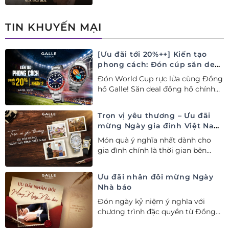
Thụy Sỹ xa xỉ, nâng tầm phong
cách thượng lưu và tinh tế.
TIN KHUYẾN MẠI
[Ưu đãi tới 20%++] Kiến tạo
phong cách: Đón cúp săn deal
– Siêu ưu đãi đồng hành cùng
Đón World Cup rực lửa cùng Đồng
World Cup
hồ Galle! Săn deal đồng hồ chính
hãng ưu đãi tới 20%++ và nhận
ngay combo quà tặng độc quyền!
Trọn vị yêu thương – Ưu đãi
mừng Ngày gia đình Việt Nam
28/06
Món quà ý nghĩa nhất dành cho
gia đình chính là thời gian bên
nhau. Ưu đãi tới 20%++ cùng đặc
quyền mua 01 tặng 01 mừng Ngày
Ưu đãi nhân đôi mừng Ngày
Gia đình Việt Nam.
Nhà báo
Đón ngày kỷ niệm ý nghĩa với
chương trình đặc quyền từ Đồng
hồ Galle: Ưu đãi tới 20%++, nhận