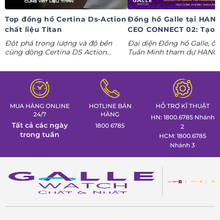
Top đồng hồ Certina Ds-Action
Đồng hồ Galle tại HAN
chất liệu Titan
CEO CONNECT 02: Tạo 
phong thái lãnh đạo kỷ
Đột phá trọng lượng và độ bền
Đại diện Đồng hồ Galle, ô
nguyên AI
cùng dòng Certina DS Action
Tuấn Minh tham dự HANO
Titanium. Khám phá ngay các tuyệt
CONNECT 02, mang đến k
tác thể thao cá tính nhất trong
gian trưng bày đồng hồ ca
Tuần lễ đồng hồ Thụy Sỹ cùng
định hình phong thái lãnh 
Đồng hồ Galle!
MUA HÀNG ONLINE
HOTLINE BÁN
HỖ TRỢ KĨ THUẬT
24/7
HÀNG
HN: 1800.6785 Nhánh
Tất cả các ngày
1800 6785
2
trong tuần
HCM: 1800.6785
Nhánh 3