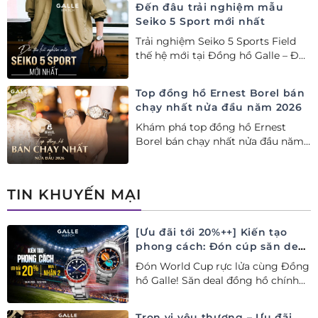
Đến đâu trải nghiệm mẫu
Seiko 5 Sport mới nhất
Trải nghiệm Seiko 5 Sports Field
thế hệ mới tại Đồng hồ Galle – Đại
lý Ủy quyền Cao cấp Seiko chính
hãng tại Việt Nam.
Top đồng hồ Ernest Borel bán
chạy nhất nửa đầu năm 2026
Khám phá top đồng hồ Ernest
Borel bán chạy nhất nửa đầu năm
2026 tại Đồng hồ Galle. Tuyệt tác
Thụy Sỹ xa xỉ, nâng tầm phong
cách thượng lưu và tinh tế.
TIN KHUYẾN MẠI
[Ưu đãi tới 20%++] Kiến tạo
phong cách: Đón cúp săn deal
– Siêu ưu đãi đồng hành cùng
Đón World Cup rực lửa cùng Đồng
World Cup
hồ Galle! Săn deal đồng hồ chính
hãng ưu đãi tới 20%++ và nhận
ngay combo quà tặng độc quyền!
Trọn vị yêu thương – Ưu đãi