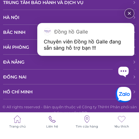
TRUNG TÂM BẢO HÀNH VÀ DỊCH VỤ
HÀ NỘI
Đồng hồ Galle
BẮC NINH
Chuyên viên Đồng hồ Galle đang 
HẢI PHÒNG
sẵn sàng hỗ trợ bạn !!!
ĐÀ NẴNG
ĐỒNG NAI
HỒ CHÍ MINH
© All rights reserved - Bản quyền thuộc về Công ty TNHH Phân phổi sản
phẩm cao cấp LPD
Trang chủ
Liên hệ
Tìm cửa hàng
Yêu thích