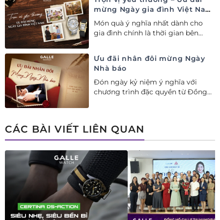
mừng Ngày gia đình Việt Nam
28/06
Món quà ý nghĩa nhất dành cho
gia đình chính là thời gian bên
nhau. Ưu đãi tới 20%++ cùng đặc
quyền mua 01 tặng 01 mừng Ngày
Ưu đãi nhân đôi mừng Ngày
Gia đình Việt Nam.
Nhà báo
Đón ngày kỷ niệm ý nghĩa với
chương trình đặc quyền từ Đồng
hồ Galle: Ưu đãi tới 20%++, nhận
ngay deal hời Mua 01 tặng 01.
CÁC BÀI VIẾT LIÊN QUAN