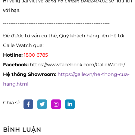
Hi vọng bài viết về
đồng hồ
Citizen BM8240-03E
sẽ
hữu ích
với bạn.
-----------------------------------------------------------
Để được tư vấn cụ thể, Quý khách hàng liên hệ tới
Galle Watch qua:
Hotline:
1800 6785
Facebook:
https://www.facebook.com/GalleWatch/
Hệ thống Showroom:
https://galle.vn/he-thong-cua-
hang.html
Chia sẻ:
BÌNH LUẬN