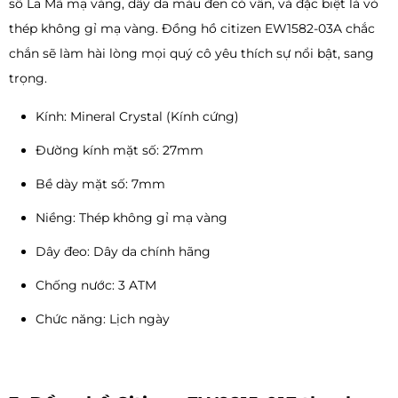
số La Mã mạ vàng, dây da màu đen có vân, và đặc biệt là vỏ
thép không gỉ mạ vàng. Đồng hồ citizen EW1582-03A chắc
chắn sẽ làm hài lòng mọi quý cô yêu thích sự nổi bật, sang
trọng.
Kính: Mineral Crystal (Kính cứng)
Đường kính mặt số: 27mm
Bề dày mặt số: 7mm
Niềng: Thép không gỉ mạ vàng
Dây đeo: Dây da chính hãng
Chống nước: 3 ATM
Chức năng: Lịch ngày