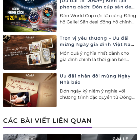
[Ưu đãi tới 20%++] Kiến tạo
phong cách: Đón cúp săn deal
– Siêu ưu đãi đồng hành cùng
Đón World Cup rực lửa cùng Đồng
World Cup
hồ Galle! Săn deal đồng hồ chính
hãng ưu đãi tới 20%++ và nhận
ngay combo quà tặng độc quyền!
Trọn vị yêu thương – Ưu đãi
mừng Ngày gia đình Việt Nam
28/06
Món quà ý nghĩa nhất dành cho
gia đình chính là thời gian bên
nhau. Ưu đãi tới 20%++ cùng đặc
quyền mua 01 tặng 01 mừng Ngày
Ưu đãi nhân đôi mừng Ngày
Gia đình Việt Nam.
Nhà báo
Đón ngày kỷ niệm ý nghĩa với
chương trình đặc quyền từ Đồng
hồ Galle: Ưu đãi tới 20%++, nhận
ngay deal hời Mua 01 tặng 01.
CÁC BÀI VIẾT LIÊN QUAN