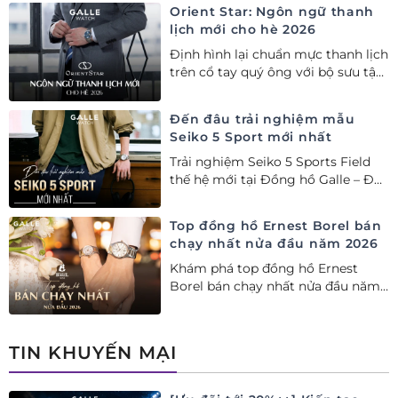
Orient Star: Ngôn ngữ thanh
lịch mới cho hè 2026
Định hình lại chuẩn mực thanh lịch
trên cổ tay quý ông với bộ sưu tập
Orient Star bán chạy nhất nửa đầu
năm 2026
Đến đâu trải nghiệm mẫu
Seiko 5 Sport mới nhất
Trải nghiệm Seiko 5 Sports Field
thế hệ mới tại Đồng hồ Galle – Đại
lý Ủy quyền Cao cấp Seiko chính
hãng tại Việt Nam.
Top đồng hồ Ernest Borel bán
chạy nhất nửa đầu năm 2026
Khám phá top đồng hồ Ernest
Borel bán chạy nhất nửa đầu năm
2026 tại Đồng hồ Galle. Tuyệt tác
Thụy Sỹ xa xỉ, nâng tầm phong
cách thượng lưu và tinh tế.
TIN KHUYẾN MẠI