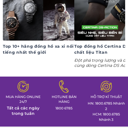
Top 10+ hãng đồng hồ xa xỉ nổi
Top đồng hồ Certina Ds
tiếng nhất thế giới
chất liệu Titan
Đột phá trọng lượng và độ
cùng dòng Certina DS Act
Titanium. Khám phá ngay 
tác thể thao cá tính nhất 
Tuần lễ đồng hồ Thụy Sỹ 
Đồng hồ Galle!
MUA HÀNG ONLINE
HOTLINE BÁN
HỖ TRỢ KĨ THUẬT
24/7
HÀNG
HN: 1800.6785 Nhánh
Tất cả các ngày
1800 6785
2
trong tuần
HCM: 1800.6785
Nhánh 3