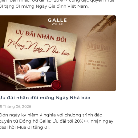
gian bên nhau. Ưu đãi tới 20%++ cùng đặc quyền mua
01 tặng 01 mừng Ngày Gia đình Việt Nam.
Ưu đãi nhân đôi mừng Ngày Nhà báo
19 Tháng 06, 2026
Đón ngày kỷ niệm ý nghĩa với chương trình đặc
quyền từ Đồng hồ Galle: Ưu đãi tới 20%++, nhận ngay
deal hời Mua 01 tặng 01.