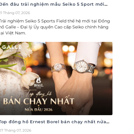
Đến đâu trải nghiệm mẫu Seiko 5 Sport mới
nhất
21 Tháng 07, 2026
Trải nghiệm Seiko 5 Sports Field thế hệ mới tại Đồng
hồ Galle – Đại lý Ủy quyền Cao cấp Seiko chính hãng
tại Việt Nam.
Top đồng hồ Ernest Borel bán chạy nhất nửa
đầu năm 2026
07 Tháng 07, 2026