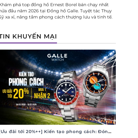
Khám phá top đồng hồ Ernest Borel bán chạy nhất
nửa đầu năm 2026 tại Đồng hồ Galle. Tuyệt tác Thụy
Sỹ xa xỉ, nâng tầm phong cách thượng lưu và tinh tế.
TIN KHUYẾN MẠI
[Ưu đãi tới 20%++] Kiến tạo phong cách: Đón