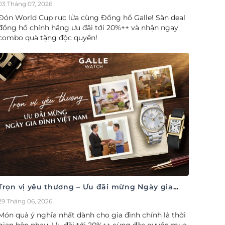
cúp săn deal – Siêu ưu đãi đồng hành cùng
03 Tháng 07, 2026
World Cup
Đón World Cup rực lửa cùng Đồng hồ Galle! Săn deal
đồng hồ chính hãng ưu đãi tới 20%++ và nhận ngay
combo quà tặng độc quyền!
Trọn vị yêu thương – Ưu đãi mừng Ngày gia
đình Việt Nam 28/06
29 Tháng 06, 2026
Món quà ý nghĩa nhất dành cho gia đình chính là thời