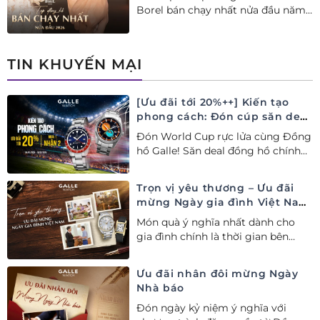
Borel bán chạy nhất nửa đầu năm
2026 tại Đồng hồ Galle. Tuyệt tác
Thụy Sỹ xa xỉ, nâng tầm phong
cách thượng lưu và tinh tế.
TIN KHUYẾN MẠI
[Ưu đãi tới 20%++] Kiến tạo
phong cách: Đón cúp săn deal
– Siêu ưu đãi đồng hành cùng
Đón World Cup rực lửa cùng Đồng
World Cup
hồ Galle! Săn deal đồng hồ chính
hãng ưu đãi tới 20%++ và nhận
ngay combo quà tặng độc quyền!
Trọn vị yêu thương – Ưu đãi
mừng Ngày gia đình Việt Nam
28/06
Món quà ý nghĩa nhất dành cho
gia đình chính là thời gian bên
nhau. Ưu đãi tới 20%++ cùng đặc
quyền mua 01 tặng 01 mừng Ngày
Ưu đãi nhân đôi mừng Ngày
Gia đình Việt Nam.
Nhà báo
Đón ngày kỷ niệm ý nghĩa với