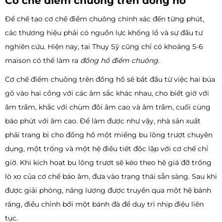
Cơ chế điểm chuông trên đồng hồ
Để chế tạo cơ chế điểm chuông chính xác đến từng phút,
các thương hiệu phải có nguồn lực khổng lồ và sự đầu tư
nghiên cứu. Hiện nay, tại Thụy Sỹ cũng chỉ có khoảng 5-6
maison có thể làm ra
đồng hồ điểm chuông
.
Cơ chế điểm chuông trên đồng hồ sẽ bắt đầu từ việc hai búa
gõ vào hai cồng với các âm sắc khác nhau, cho biết giờ với
âm trầm, khắc với chùm đôi âm cao và âm trầm, cuối cùng
báo phút với âm cao. Để làm được như vậy, nhà sản xuất
phải trang bị cho đồng hồ một miếng bu lông trượt chuyên
dụng, một trống và một hệ điều tiết độc lập với cơ chế chỉ
giờ. Khi kích hoạt bu lông trượt sẽ kéo theo hệ giá đỡ trống
lò xo của cơ chế báo âm, đưa vào trạng thái sẵn sàng. Sau khi
được giải phóng, năng lượng được truyền qua một hệ bánh
răng, điều chỉnh bởi một bánh đà để duy trì nhịp điệu liên
tục.