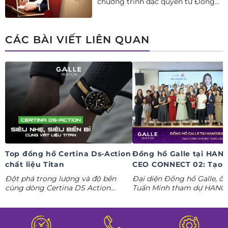
chương trình đặc quyền từ Đồng
hồ Galle: Ưu đãi tới 20%++, nhận
ngay deal hời Mua 01 tặng 01.
CÁC BÀI VIẾT LIÊN QUAN
Top đồng hồ Certina Ds-Action
Đồng hồ Galle tại HAN
chất liệu Titan
CEO CONNECT 02: Tạo 
phong thái lãnh đạo kỷ
Đột phá trọng lượng và độ bền
Đại diện Đồng hồ Galle, ô
nguyên AI
cùng dòng Certina DS Action
Tuấn Minh tham dự HANO
Titanium. Khám phá ngay các tuyệt
CONNECT 02, mang đến k
tác thể thao cá tính nhất trong
gian trưng bày đồng hồ ca
Tuần lễ đồng hồ Thụy Sỹ cùng
định hình phong thái lãnh 
Đồng hồ Galle!