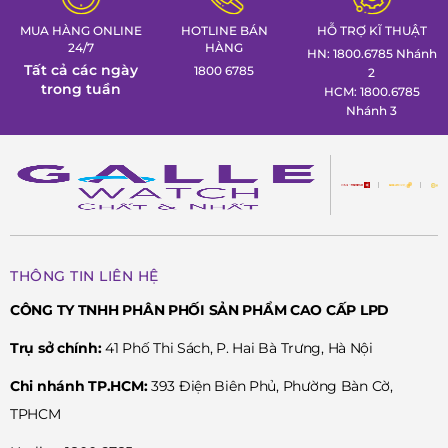
MUA HÀNG ONLINE
HOTLINE BÁN
HỖ TRỢ KĨ THUẬT
24/7
HÀNG
HN: 1800.6785 Nhánh
Tất cả các ngày
1800 6785
2
trong tuần
HCM: 1800.6785
Nhánh 3
THÔNG TIN LIÊN HỆ
CÔNG TY TNHH PHÂN PHỐI SẢN PHẨM CAO CẤP LPD
Trụ sở chính:
41 Phố Thi Sách, P. Hai Bà Trưng, Hà Nội
Chi nhánh TP.HCM:
393 Điện Biên Phủ, Phường Bàn Cờ,
TPHCM