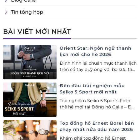
Tin tổng hợp
BÀI VIẾT MỚI NHẤT
Orient Star: Ngôn ngữ thanh
lịch mới cho hè 2026
Định hình lại chuẩn mực thanh lịch
trên cổ tay quý ông với bộ sưu tập
Orient Star bán chạy nhất nửa đầu
năm 2026
Đến đâu trải nghiệm mẫu
Seiko 5 Sport mới nhất
Trải nghiệm Seiko 5 Sports Field
thế hệ mới tại Đồng hồ Galle – Đại
lý Ủy quyền Cao cấp Seiko chính
hãng tại Việt Nam.
Top đồng hồ Ernest Borel bán
chạy nhất nửa đầu năm 2026
Khám phá top đồng hồ Ernest