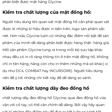
phân biệt được mặt hàng Glycine.
Kiểm tra chất lượng của mặt đồng hồ:
Người tiêu dùng khi quan sát mặt đồng hồ cần phải quan sát
được kĩ những kí hiệu được in bên trên, logo sản phẩm sắc
nét. Hơn nữa, Glycine luôn có những đặc điểm nổi bật để sản
phẩm của mình dễ dàng phân biệt được hàng thật- hàng giả.
Mỗi sản phẩm Glycine tung ra trong mỗi bộ sưu tập khác
nhau đều có in rõ ràng thông tin ở trên mặt đồng hồ. Không
chỉ in tên hãng, hãng còn cho in thêm những mã số khác( ví
dụ như DC4, COMBAT hay INCURSORE). Người tiêu dùng
nên để ý tới những chi tiết này để dễ dàng so sánh.
Kiểm tra chất lượng dây đeo đồng hồ
chất lượng dây đeo đồng hồ Glycine; quai đeo đồng hồ vừa
vặn với cổ tay, có thể cân chỉnh dễ dàng. Bởi vậy hãy quan
sát kĩ những đặc điểm này để đưa ra kết luận so sánh tốt