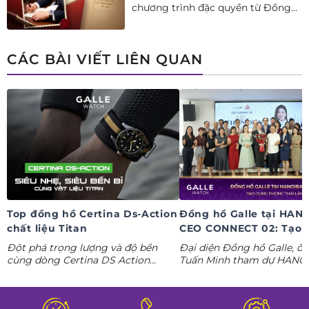
chương trình đặc quyền từ Đồng
hồ Galle: Ưu đãi tới 20%++, nhận
ngay deal hời Mua 01 tặng 01.
CÁC BÀI VIẾT LIÊN QUAN
Top đồng hồ Certina Ds-Action
Đồng hồ Galle tại HAN
chất liệu Titan
CEO CONNECT 02: Tạo 
phong thái lãnh đạo kỷ
Đột phá trọng lượng và độ bền
Đại diện Đồng hồ Galle, ô
nguyên AI
cùng dòng Certina DS Action
Tuấn Minh tham dự HANO
Titanium. Khám phá ngay các tuyệt
CONNECT 02, mang đến k
tác thể thao cá tính nhất trong
gian trưng bày đồng hồ ca
Tuần lễ đồng hồ Thụy Sỹ cùng
định hình phong thái lãnh 