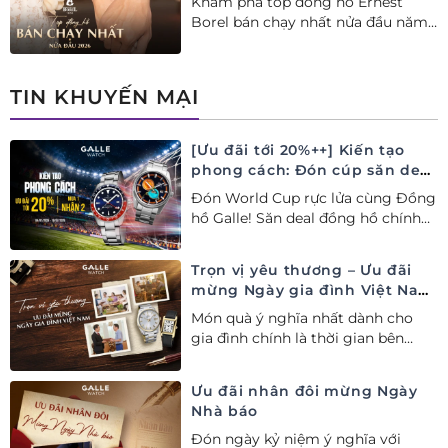
Khám phá top đồng hồ Ernest
Borel bán chạy nhất nửa đầu năm
2026 tại Đồng hồ Galle. Tuyệt tác
Thụy Sỹ xa xỉ, nâng tầm phong
cách thượng lưu và tinh tế.
TIN KHUYẾN MẠI
[Ưu đãi tới 20%++] Kiến tạo
phong cách: Đón cúp săn deal
– Siêu ưu đãi đồng hành cùng
Đón World Cup rực lửa cùng Đồng
World Cup
hồ Galle! Săn deal đồng hồ chính
hãng ưu đãi tới 20%++ và nhận
ngay combo quà tặng độc quyền!
Trọn vị yêu thương – Ưu đãi
mừng Ngày gia đình Việt Nam
28/06
Món quà ý nghĩa nhất dành cho
gia đình chính là thời gian bên
nhau. Ưu đãi tới 20%++ cùng đặc
quyền mua 01 tặng 01 mừng Ngày
Ưu đãi nhân đôi mừng Ngày
Gia đình Việt Nam.
Nhà báo
Đón ngày kỷ niệm ý nghĩa với