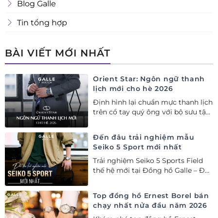
Blog Galle
Tin tổng hợp
BÀI VIẾT MỚI NHẤT
Orient Star: Ngôn ngữ thanh
lịch mới cho hè 2026
Định hình lại chuẩn mực thanh lịch
trên cổ tay quý ông với bộ sưu tập
Orient Star bán chạy nhất nửa đầu
năm 2026
Đến đâu trải nghiệm mẫu
Seiko 5 Sport mới nhất
Trải nghiệm Seiko 5 Sports Field
thế hệ mới tại Đồng hồ Galle – Đại
lý Ủy quyền Cao cấp Seiko chính
hãng tại Việt Nam.
Top đồng hồ Ernest Borel bán
chạy nhất nửa đầu năm 2026