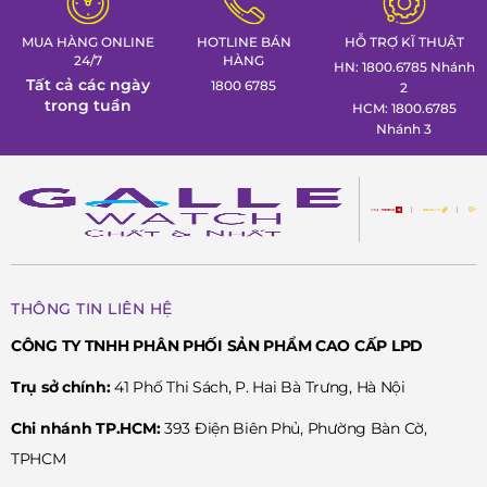
Đồng hồ Galle!
MUA HÀNG ONLINE
HOTLINE BÁN
HỖ TRỢ KĨ THUẬT
24/7
HÀNG
HN: 1800.6785 Nhánh
Tất cả các ngày
1800 6785
2
trong tuần
HCM: 1800.6785
Nhánh 3
THÔNG TIN LIÊN HỆ
CÔNG TY TNHH PHÂN PHỐI SẢN PHẨM CAO CẤP LPD
Trụ sở chính:
41 Phố Thi Sách, P. Hai Bà Trưng, Hà Nội
Chi nhánh TP.HCM:
393 Điện Biên Phủ, Phường Bàn Cờ,
TPHCM