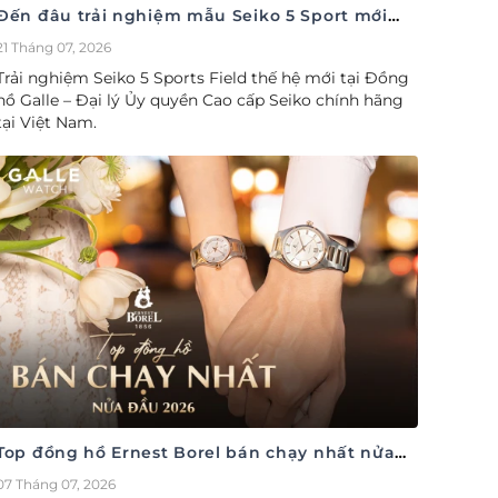
Đến đâu trải nghiệm mẫu Seiko 5 Sport mới
nhất
21 Tháng 07, 2026
Trải nghiệm Seiko 5 Sports Field thế hệ mới tại Đồng
hồ Galle – Đại lý Ủy quyền Cao cấp Seiko chính hãng
tại Việt Nam.
Top đồng hồ Ernest Borel bán chạy nhất nửa
đầu năm 2026
07 Tháng 07, 2026