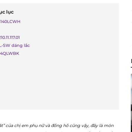
ục lục
M4140LCWH
.11.117.01
L-SW dáng lắc
234QLWBK
ật” của chị em phụ nữ và đồng hồ cũng vậy, đây là món