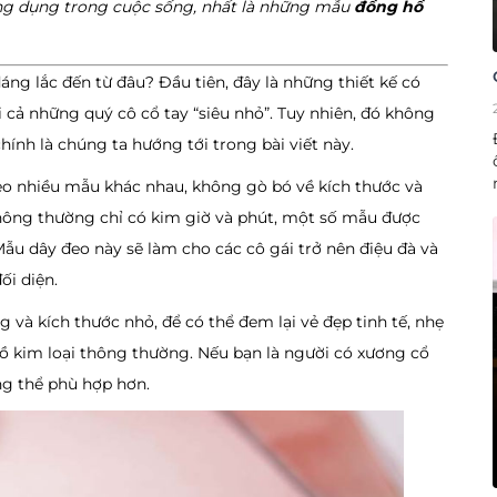
ể ứng dụng trong cuộc sống, nhất là những mẫu
đồng hồ
ng lắc đến từ đâu? Đầu tiên, đây là những thiết kế có
 cả những quý cô cổ tay “siêu nhỏ”. Tuy nhiên, đó không
chính là chúng ta hướng tới trong bài viết này.
o nhiều mẫu khác nhau, không gò bó về kích thước và
thông thường chỉ có kim giờ và phút, một số mẫu được
Mẫu dây đeo này sẽ làm cho các cô gái trở nên điệu đà và
đối diện.
và kích thước nhỏ, để có thể đem lại vẻ đẹp tinh tế, nhẹ
 kim loại thông thường. Nếu bạn là người có xương cổ
ng thể phù hợp hơn.