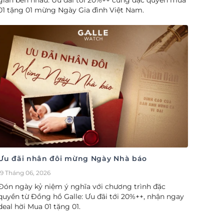
gian bên nhau. Ưu đãi tới 20%++ cùng đặc quyền mua
01 tặng 01 mừng Ngày Gia đình Việt Nam.
Ưu đãi nhân đôi mừng Ngày Nhà báo
19 Tháng 06, 2026
Đón ngày kỷ niệm ý nghĩa với chương trình đặc
quyền từ Đồng hồ Galle: Ưu đãi tới 20%++, nhận ngay
deal hời Mua 01 tặng 01.