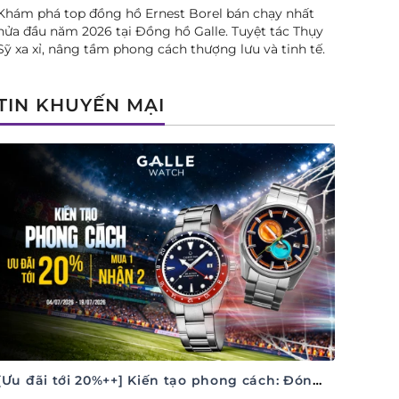
Khám phá top đồng hồ Ernest Borel bán chạy nhất
nửa đầu năm 2026 tại Đồng hồ Galle. Tuyệt tác Thụy
Sỹ xa xỉ, nâng tầm phong cách thượng lưu và tinh tế.
TIN KHUYẾN MẠI
[Ưu đãi tới 20%++] Kiến tạo phong cách: Đón