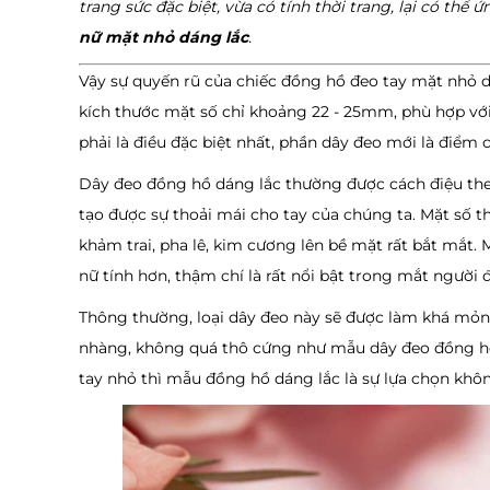
trang sức đặc biệt, vừa có tính thời trang, lại có th
nữ mặt nhỏ dáng lắc
.
Vậy sự quyến rũ của chiếc đồng hồ đeo tay mặt nhỏ dá
kích thước mặt số chỉ khoảng 22 - 25mm, phù hợp với
phải là điều đặc biệt nhất, phần dây đeo mới là điểm 
Dây đeo đồng hồ dáng lắc thường được cách điệu the
tạo được sự thoải mái cho tay của chúng ta. Mặt số 
khảm trai, pha lê, kim cương lên bề mặt rất bắt mắt. 
nữ tính hơn, thậm chí là rất nổi bật trong mắt người 
Thông thường, loại dây đeo này sẽ được làm khá mỏng 
nhàng, không quá thô cứng như mẫu dây đeo đồng hồ
tay nhỏ thì mẫu đồng hồ dáng lắc là sự lựa chọn khô