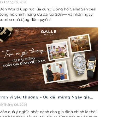
cúp săn deal – Siêu ưu đãi đồng hành cùng
03 Tháng 07, 2026
World Cup
Đón World Cup rực lửa cùng Đồng hồ Galle! Săn deal
đồng hồ chính hãng ưu đãi tới 20%++ và nhận ngay
combo quà tặng độc quyền!
Trọn vị yêu thương – Ưu đãi mừng Ngày gia
đình Việt Nam 28/06
29 Tháng 06, 2026
Món quà ý nghĩa nhất dành cho gia đình chính là thời