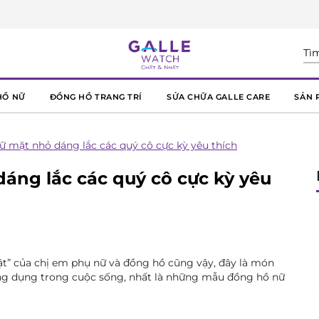
HỒ NỮ
ĐỒNG HỒ TRANG TRÍ
SỬA CHỮA GALLE CARE
SẢN 
ữ mặt nhỏ dáng lắc các quý cô cực kỳ yêu thích
áng lắc các quý cô cực kỳ yêu
ật” của chị em phụ nữ và đồng hồ cũng vậy, đây là món
hể ứng dụng trong cuộc sống, nhất là những mẫu đồng hồ nữ