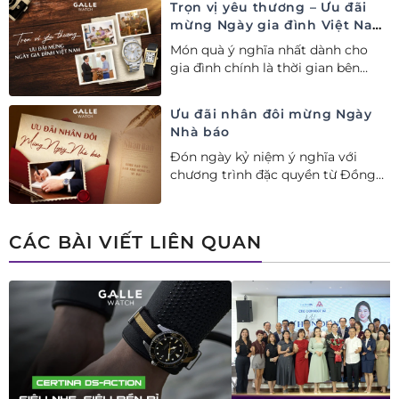
Trọn vị yêu thương – Ưu đãi
mừng Ngày gia đình Việt Nam
28/06
Món quà ý nghĩa nhất dành cho
gia đình chính là thời gian bên
nhau. Ưu đãi tới 20%++ cùng đặc
quyền mua 01 tặng 01 mừng Ngày
Ưu đãi nhân đôi mừng Ngày
Gia đình Việt Nam.
Nhà báo
Đón ngày kỷ niệm ý nghĩa với
chương trình đặc quyền từ Đồng
hồ Galle: Ưu đãi tới 20%++, nhận
ngay deal hời Mua 01 tặng 01.
CÁC BÀI VIẾT LIÊN QUAN