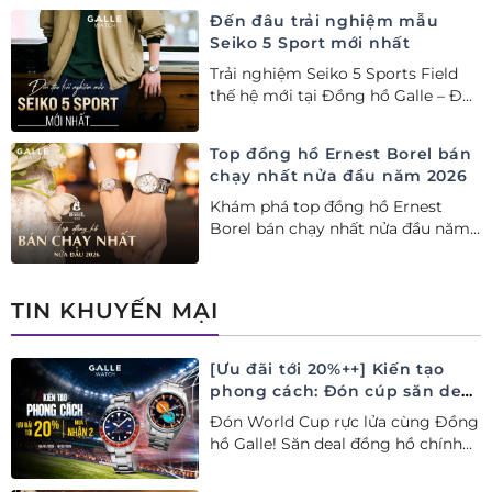
năm 2026
Đến đâu trải nghiệm mẫu
Seiko 5 Sport mới nhất
Trải nghiệm Seiko 5 Sports Field
thế hệ mới tại Đồng hồ Galle – Đại
lý Ủy quyền Cao cấp Seiko chính
hãng tại Việt Nam.
Top đồng hồ Ernest Borel bán
chạy nhất nửa đầu năm 2026
Khám phá top đồng hồ Ernest
Borel bán chạy nhất nửa đầu năm
2026 tại Đồng hồ Galle. Tuyệt tác
Thụy Sỹ xa xỉ, nâng tầm phong
cách thượng lưu và tinh tế.
TIN KHUYẾN MẠI
[Ưu đãi tới 20%++] Kiến tạo
phong cách: Đón cúp săn deal
– Siêu ưu đãi đồng hành cùng
Đón World Cup rực lửa cùng Đồng
World Cup
hồ Galle! Săn deal đồng hồ chính
hãng ưu đãi tới 20%++ và nhận
ngay combo quà tặng độc quyền!