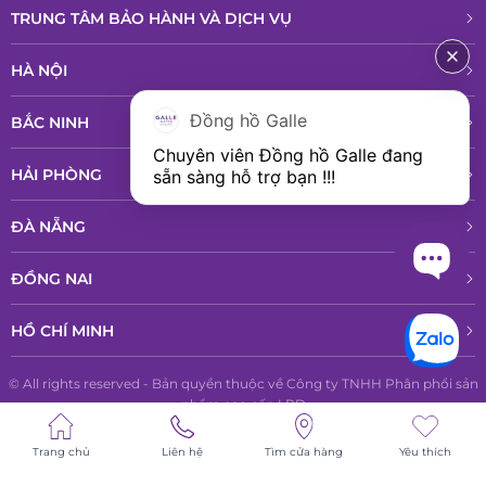
TRUNG TÂM BẢO HÀNH VÀ DỊCH VỤ
HÀ NỘI
Đồng hồ Galle
BẮC NINH
Chuyên viên Đồng hồ Galle đang 
HẢI PHÒNG
sẵn sàng hỗ trợ bạn !!!
ĐÀ NẴNG
ĐỒNG NAI
HỒ CHÍ MINH
© All rights reserved - Bản quyền thuộc về Công ty TNHH Phân phổi sản
phẩm cao cấp LPD
Trang chủ
Liên hệ
Tìm cửa hàng
Yêu thích