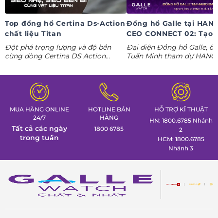
Top đồng hồ Certina Ds-Action
Đồng hồ Galle tại HAN
chất liệu Titan
CEO CONNECT 02: Tạo 
phong thái lãnh đạo kỷ
Đột phá trọng lượng và độ bền
Đại diện Đồng hồ Galle, ô
nguyên AI
cùng dòng Certina DS Action
Tuấn Minh tham dự HANO
Titanium. Khám phá ngay các tuyệt
CONNECT 02, mang đến k
tác thể thao cá tính nhất trong
gian trưng bày đồng hồ ca
Tuần lễ đồng hồ Thụy Sỹ cùng
định hình phong thái lãnh 
Đồng hồ Galle!
MUA HÀNG ONLINE
HOTLINE BÁN
HỖ TRỢ KĨ THUẬT
24/7
HÀNG
HN: 1800.6785 Nhánh
Tất cả các ngày
1800 6785
2
trong tuần
HCM: 1800.6785
Nhánh 3