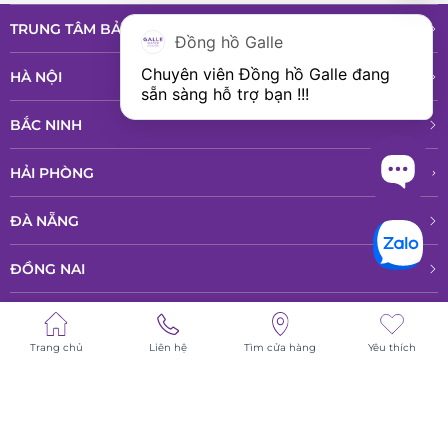
TRUNG TÂM BẢO HÀNH VÀ DỊCH VỤ
Đồng hồ Galle
Chuyên viên Đồng hồ Galle đang 
HÀ NỘI
sẵn sàng hỗ trợ bạn !!!
BẮC NINH
HẢI PHÒNG
ĐÀ NẴNG
ĐỒNG NAI
HỒ CHÍ MINH
Trang chủ
Liên hệ
Tìm cửa hàng
Yêu thích
© All rights reserved - Bản quyền thuộc về Công ty TNHH Phân phổi sản
phẩm cao cấp LPD