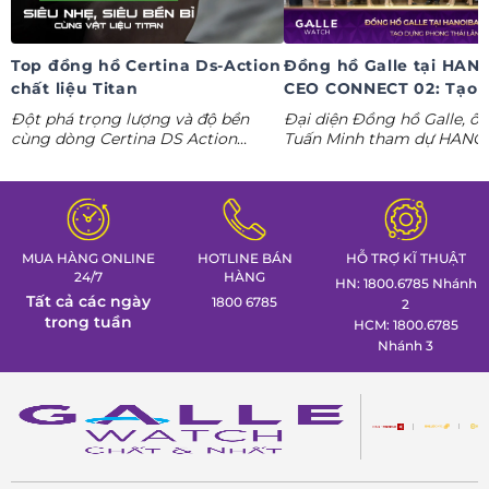
Top đồng hồ Certina Ds-Action
Đồng hồ Galle tại HAN
chất liệu Titan
CEO CONNECT 02: Tạo 
phong thái lãnh đạo kỷ
Đột phá trọng lượng và độ bền
Đại diện Đồng hồ Galle, ô
nguyên AI
cùng dòng Certina DS Action
Tuấn Minh tham dự HANO
Titanium. Khám phá ngay các tuyệt
CONNECT 02, mang đến k
tác thể thao cá tính nhất trong
gian trưng bày đồng hồ ca
Tuần lễ đồng hồ Thụy Sỹ cùng
định hình phong thái lãnh 
Đồng hồ Galle!
MUA HÀNG ONLINE
HOTLINE BÁN
HỖ TRỢ KĨ THUẬT
24/7
HÀNG
HN: 1800.6785 Nhánh
Tất cả các ngày
1800 6785
2
trong tuần
HCM: 1800.6785
Nhánh 3