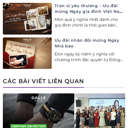
ngay combo quà tặng độc quyền!
Trọn vị yêu thương – Ưu đãi
mừng Ngày gia đình Việt Nam
28/06
Món quà ý nghĩa nhất dành cho
gia đình chính là thời gian bên
nhau. Ưu đãi tới 20%++ cùng đặc
quyền mua 01 tặng 01 mừng Ngày
Ưu đãi nhân đôi mừng Ngày
Gia đình Việt Nam.
Nhà báo
Đón ngày kỷ niệm ý nghĩa với
chương trình đặc quyền từ Đồng
hồ Galle: Ưu đãi tới 20%++, nhận
ngay deal hời Mua 01 tặng 01.
CÁC BÀI VIẾT LIÊN QUAN