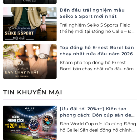
năm 2026
Đến đâu trải nghiệm mẫu
Seiko 5 Sport mới nhất
Trải nghiệm Seiko 5 Sports Field
thế hệ mới tại Đồng hồ Galle – Đại
lý Ủy quyền Cao cấp Seiko chính
hãng tại Việt Nam.
Top đồng hồ Ernest Borel bán
chạy nhất nửa đầu năm 2026
Khám phá top đồng hồ Ernest
Borel bán chạy nhất nửa đầu năm
2026 tại Đồng hồ Galle. Tuyệt tác
Thụy Sỹ xa xỉ, nâng tầm phong
cách thượng lưu và tinh tế.
TIN KHUYẾN MẠI
[Ưu đãi tới 20%++] Kiến tạo
phong cách: Đón cúp săn deal
– Siêu ưu đãi đồng hành cùng
Đón World Cup rực lửa cùng Đồng
World Cup
hồ Galle! Săn deal đồng hồ chính
hãng ưu đãi tới 20%++ và nhận