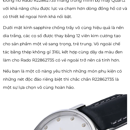
Đồng hồ Rado R22862735 mang trong mình bộ máy Quartz
với khả năng chịu được lực va chạm hơn dòng đồng hồ cơ và
có thiết kế ngoại hình khá nổi bật.
Dưới mặt kính sapphire chống trầy vô cùng hiệu quả là nền
dia trắng, các cọ số được thay bằng 12 viên kim cương tạo
cho sản phẩm một vẻ sang trọng, trẻ trung. Vỏ ngoài chế
tác bằng thép không gỉ 316L kết hợp cùng dây da màu đen
làm cho Rado R22862735 có vẻ ngoài trở nên cá tính hơn.
Nếu bạn là một cô nàng yêu thích những món phụ kiện có
những nét độc đáo riêng biệt thì chắc chắn R22862735 là
một sự lựa chọn vô cùng hoàn hảo.