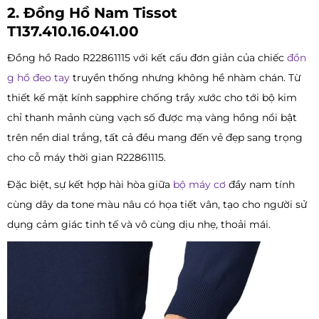
2. Đồng Hồ Nam Tissot
T137.410.16.041.00
Đồng hồ Rado R22861115 với kết cấu đơn giản của chiếc
đồn
g hồ đeo tay
truyền thống nhưng không hề nhàm chán. Từ
thiết kế mặt kính sapphire chống trầy xước cho tới bộ kim
chỉ thanh mảnh cùng vạch số được mạ vàng hồng nổi bật
trên nền dial trắng, tất cả đều mang đến vẻ đẹp sang trọng
cho cỗ máy thời gian R22861115.
Đặc biệt, sự kết hợp hài hòa giữa
bộ máy cơ
đầy nam tính
cùng dây da tone màu nâu có họa tiết vân, tạo cho người sử
dụng cảm giác tinh tế và vô cùng dịu nhẹ, thoải mái.