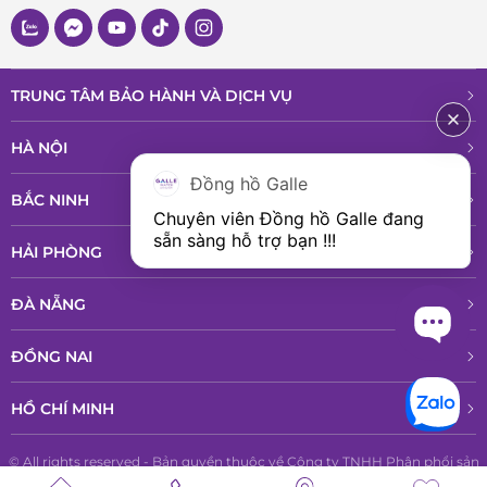
TRUNG TÂM BẢO HÀNH VÀ DỊCH VỤ
HÀ NỘI
Đồng hồ Galle
BẮC NINH
Chuyên viên Đồng hồ Galle đang 
sẵn sàng hỗ trợ bạn !!!
HẢI PHÒNG
ĐÀ NẴNG
ĐỒNG NAI
HỒ CHÍ MINH
© All rights reserved - Bản quyền thuộc về Công ty TNHH Phân phổi sản
phẩm cao cấp LPD