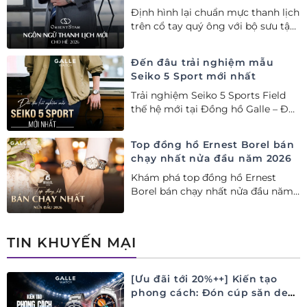
Định hình lại chuẩn mực thanh lịch
trên cổ tay quý ông với bộ sưu tập
Orient Star bán chạy nhất nửa đầu
năm 2026
Đến đâu trải nghiệm mẫu
Seiko 5 Sport mới nhất
Trải nghiệm Seiko 5 Sports Field
thế hệ mới tại Đồng hồ Galle – Đại
lý Ủy quyền Cao cấp Seiko chính
hãng tại Việt Nam.
Top đồng hồ Ernest Borel bán
chạy nhất nửa đầu năm 2026
Khám phá top đồng hồ Ernest
Borel bán chạy nhất nửa đầu năm
2026 tại Đồng hồ Galle. Tuyệt tác
Thụy Sỹ xa xỉ, nâng tầm phong
cách thượng lưu và tinh tế.
TIN KHUYẾN MẠI
[Ưu đãi tới 20%++] Kiến tạo
phong cách: Đón cúp săn deal
– Siêu ưu đãi đồng hành cùng