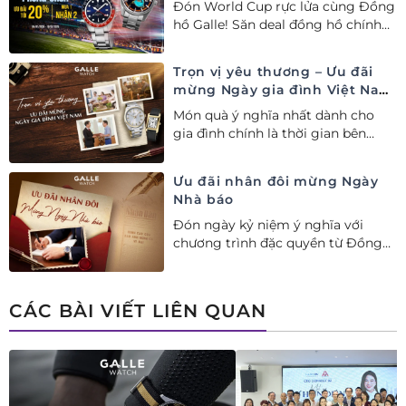
Đón World Cup rực lửa cùng Đồng
World Cup
hồ Galle! Săn deal đồng hồ chính
hãng ưu đãi tới 20%++ và nhận
ngay combo quà tặng độc quyền!
Trọn vị yêu thương – Ưu đãi
mừng Ngày gia đình Việt Nam
28/06
Món quà ý nghĩa nhất dành cho
gia đình chính là thời gian bên
nhau. Ưu đãi tới 20%++ cùng đặc
quyền mua 01 tặng 01 mừng Ngày
Ưu đãi nhân đôi mừng Ngày
Gia đình Việt Nam.
Nhà báo
Đón ngày kỷ niệm ý nghĩa với
chương trình đặc quyền từ Đồng
hồ Galle: Ưu đãi tới 20%++, nhận
ngay deal hời Mua 01 tặng 01.
CÁC BÀI VIẾT LIÊN QUAN