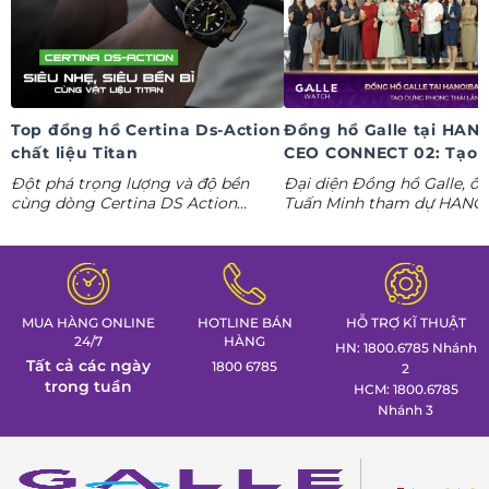
Top đồng hồ Certina Ds-Action
Đồng hồ Galle tại HAN
chất liệu Titan
CEO CONNECT 02: Tạo 
phong thái lãnh đạo kỷ
Đột phá trọng lượng và độ bền
Đại diện Đồng hồ Galle, ô
nguyên AI
cùng dòng Certina DS Action
Tuấn Minh tham dự HANO
Titanium. Khám phá ngay các tuyệt
CONNECT 02, mang đến k
tác thể thao cá tính nhất trong
gian trưng bày đồng hồ ca
Tuần lễ đồng hồ Thụy Sỹ cùng
định hình phong thái lãnh 
Đồng hồ Galle!
MUA HÀNG ONLINE
HOTLINE BÁN
HỖ TRỢ KĨ THUẬT
24/7
HÀNG
HN: 1800.6785 Nhánh
Tất cả các ngày
1800 6785
2
trong tuần
HCM: 1800.6785
Nhánh 3