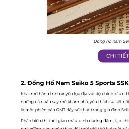
Đồng hồ nam Sei
CHI TIẾ
2. Đồng Hồ Nam Seiko 5 Sports SS
Khai mở hành trình xuyên lục địa với độ chính xác cơ
những cá nhân say mê khám phá, yêu thích sự kết nối
là một phiên bản GMT đầy sức hút trong gia đình Seik
Phần hiển thị thời gian màu xanh dương đậm, tạo chiều
ngày/đêm, cho phép theo dõi múi giờ thứ hai một cách