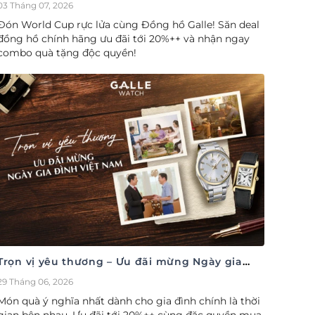
cúp săn deal – Siêu ưu đãi đồng hành cùng
03 Tháng 07, 2026
World Cup
Đón World Cup rực lửa cùng Đồng hồ Galle! Săn deal
đồng hồ chính hãng ưu đãi tới 20%++ và nhận ngay
combo quà tặng độc quyền!
Trọn vị yêu thương – Ưu đãi mừng Ngày gia
đình Việt Nam 28/06
29 Tháng 06, 2026
Món quà ý nghĩa nhất dành cho gia đình chính là thời