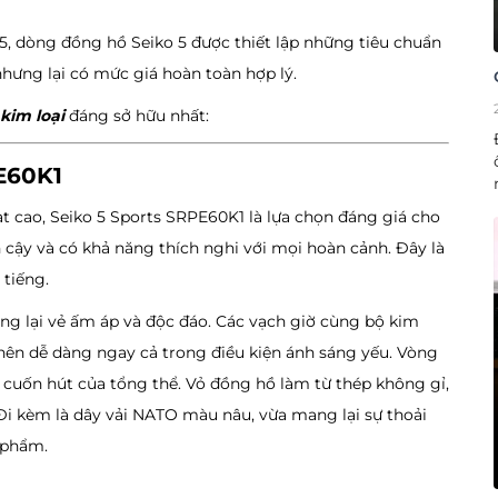
5, dòng đồng hồ Seiko 5 được thiết lập những tiêu chuẩn
hưng lại có mức giá hoàn toàn hợp lý.
kim loại
đáng sở hữu nhất:
E60K1
oạt cao, Seiko 5 Sports SRPE60K1 là lựa chọn đáng giá cho
 cậy và có khả năng thích nghi với mọi hoàn cảnh. Đây là
 tiếng.
ang lại vẻ ấm áp và độc đáo. Các vạch giờ cùng bộ kim
nên dễ dàng ngay cả trong điều kiện ánh sáng yếu. Vòng
g cuốn hút của tổng thể. Vỏ đồng hồ làm từ thép không gỉ,
 Đi kèm là dây vải NATO màu nâu, vừa mang lại sự thoải
 phẩm.