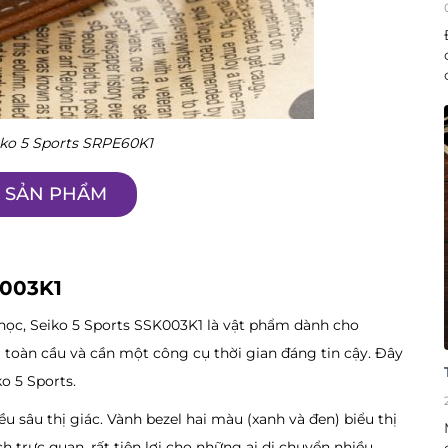
ko 5 Sports SRPE60K1
T SẢN PHẨM
K003K1
 học, Seiko 5 Sports SSK003K1 là vật phẩm dành cho
 toàn cầu và cần một công cụ thời gian đáng tin cậy. Đây
o 5 Sports.
 sâu thị giác. Vành bezel hai màu (xanh và đen) biểu thị
 trực quan, rất tiện lợi cho những ai di chuyển nhiều