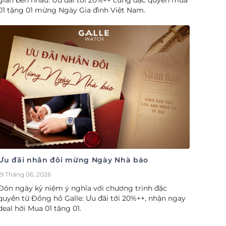
gian bên nhau. Ưu đãi tới 20%++ cùng đặc quyền mua
01 tặng 01 mừng Ngày Gia đình Việt Nam.
Ưu đãi nhân đôi mừng Ngày Nhà báo
19 Tháng 06, 2026
Đón ngày kỷ niệm ý nghĩa với chương trình đặc
quyền từ Đồng hồ Galle: Ưu đãi tới 20%++, nhận ngay
deal hời Mua 01 tặng 01.