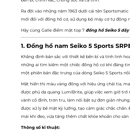
bền bỉ, chính xác, chống sốc và cá tính.
Ra đời vào những năm 1963 dưới cái tên Sportsmatic 
mới đối với đồng hồ cơ, sử dụng bộ máy cơ tự động n
Hãy cùng Galle điểm mặt top 7
đồng hồ Seiko 5 dây 
1. Đồng hồ nam Seiko 5 Sports SRP
Khẳng định bản sắc với thiết kế bền bỉ và tính linh h
những ai tìm kiếm một chiếc đồng hồ cơ khí đáng tin
một phiên bản đặc trưng của dòng Seiko 5 Sports nổi
Mặt hiển thị màu vàng đồng với hiệu ứng chải tia, m
được phủ dạ quang LumiBrite, giúp việc xem giờ trở 
vành cố định, trơn tru, làm nổi bật sự đơn giản nhưn
được xử lý bề mặt kỹ lưỡng, tạo cảm giác chắc chắn.
mái khi đeo, vừa tăng thêm chất khỏe khoắn cho sản
Thông số kĩ thuật: