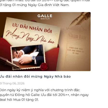
gian bên nhau. Ưu đãi tới 20%++ cùng đặc quyền mua
01 tặng 01 mừng Ngày Gia đình Việt Nam.
Ưu đãi nhân đôi mừng Ngày Nhà báo
19 Tháng 06, 2026
Đón ngày kỷ niệm ý nghĩa với chương trình đặc
quyền từ Đồng hồ Galle: Ưu đãi tới 20%++, nhận ngay
deal hời Mua 01 tặng 01.