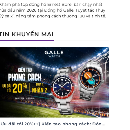
Khám phá top đồng hồ Ernest Borel bán chạy nhất
nửa đầu năm 2026 tại Đồng hồ Galle. Tuyệt tác Thụy
Sỹ xa xỉ, nâng tầm phong cách thượng lưu và tinh tế.
TIN KHUYẾN MẠI
[Ưu đãi tới 20%++] Kiến tạo phong cách: Đón