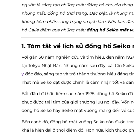
nguồn là sáng tạo những mẫu đồng hồ chuyên dụng dà
những mẫu đồng hồ thời trang. Đặc biệt, là những 
không kém phần sang trọng và lịch lãm. Nếu bạn đa
hồ Galle điểm qua những mẫu
đồng hồ Seiko mặt v
1. Tóm tắt về lịch sử đồng hồ Seik
Với gần 50 năm nghiên cứu và tìm hiểu, đến năm 19
tại Tokyo Nhật Bản. Những năm sau đấy, cái tên Seik
y
độc đáo, sáng tạo và trở thành thương hiệu đáng ti
nhất mà Seiko đạt được chính là cảm nhận tốt và đán
Bắt đầu từ thời điểm sau năm 1975, đồng hồ Seiko đã
phục được trái tim của giới thượng lưu nơi đây. Vốn
đồng hồ Seiko hay Seiko mặt vuông mang đến vẻ cuố
Bên cạnh đó, đồng hồ mặt vuông Seiko còn được tran
khá là hiện đại ở thời điểm đó. Hơn nữa, kích thước ph