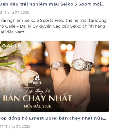
Đến đâu trải nghiệm mẫu Seiko 5 Sport mới
nhất
21 Tháng 07, 2026
Trải nghiệm Seiko 5 Sports Field thế hệ mới tại Đồng
hồ Galle – Đại lý Ủy quyền Cao cấp Seiko chính hãng
tại Việt Nam.
Top đồng hồ Ernest Borel bán chạy nhất nửa
đầu năm 2026
07 Tháng 07, 2026