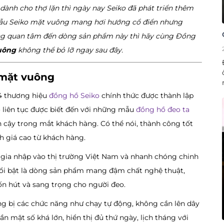
nh cho thợ lặn thì ngày nay Seiko đã phát triển thêm
mẫu Seiko mặt vuông mang hơi hướng cổ điển nhưng
ng quan tâm đến dòng sản phẩm này thì hãy cùng Đồng
uông
không thể bỏ lỡ ngay sau đây.
o mặt vuông
24 thương hiệu
đồng hồ Seiko
chính thức được thành lập
o liên tục được biết đến với những mẫu
đồng hồ đeo ta
n cậy trong mắt khách hàng. Có thể nói, thành công tốt
h giá cao từ khách hàng.
 gia nhập vào thị trường Việt Nam và nhanh chóng chinh
 nổi bật là dòng sản phẩm mang đậm chất nghệ thuật,
n hút và sang trọng cho người đeo.
g bị các chức năng như chạy tự động, không cần lên dây
ần mặt số khá lớn, hiển thị đủ thứ ngày, lịch tháng với