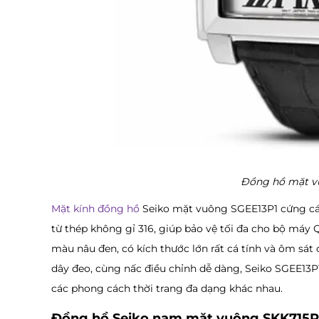
Đồng hồ mặt vu
Mặt kính đồng hồ
Seiko mặt vuông SGEE13P1 cứng cáp,
từ thép không gỉ 316, giúp bảo vệ tối đa cho bộ máy 
màu nâu đen, có kích thước lớn rất cá tính và ôm sát
dây đeo, cùng nấc điều chỉnh dễ dàng, Seiko SGEE13P
các phong cách thời trang đa dạng khác nhau.
Đồng hồ Seiko nam mặt vuông SKK715P