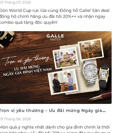
cúp săn deal – Siêu ưu đãi đồng hành cùng
03 Tháng 07, 2026
World Cup
Đón World Cup rực lửa cùng Đồng hồ Galle! Săn deal
đồng hồ chính hãng ưu đãi tới 20%++ và nhận ngay
combo quà tặng độc quyền!
Trọn vị yêu thương – Ưu đãi mừng Ngày gia
đình Việt Nam 28/06
29 Tháng 06, 2026
Món quà ý nghĩa nhất dành cho gia đình chính là thời