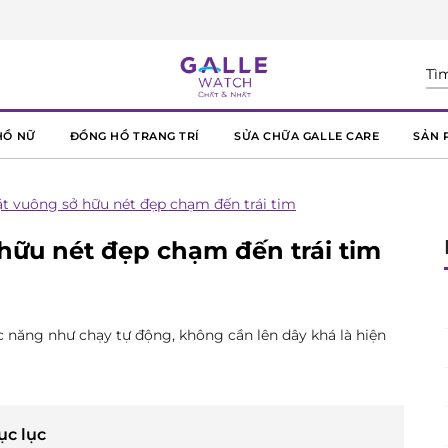
HỒ NỮ
ĐỒNG HỒ TRANG TRÍ
SỬA CHỮA GALLE CARE
SẢN 
t vuông sở hữu nét đẹp chạm đến trái tim
hữu nét đẹp chạm đến trái tim
 năng như chạy tự động, không cần lên dây khá là hiện
ục lục