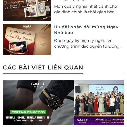
28/06
Món quà ý nghĩa nhất dành cho
gia đình chính là thời gian bên
nhau. Ưu đãi tới 20%++ cùng đặc
quyền mua 01 tặng 01 mừng Ngày
Ưu đãi nhân đôi mừng Ngày
Gia đình Việt Nam.
Nhà báo
Đón ngày kỷ niệm ý nghĩa với
chương trình đặc quyền từ Đồng
hồ Galle: Ưu đãi tới 20%++, nhận
ngay deal hời Mua 01 tặng 01.
CÁC BÀI VIẾT LIÊN QUAN