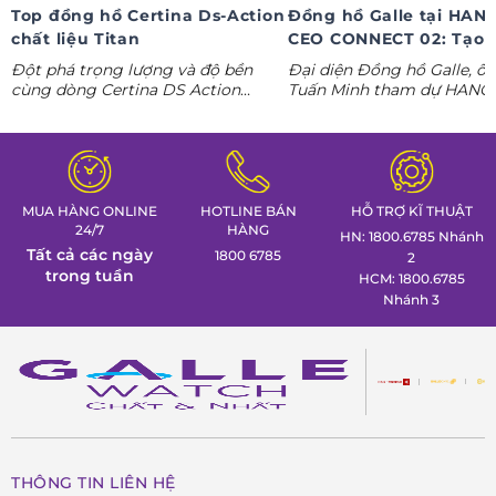
Top đồng hồ Certina Ds-Action
Đồng hồ Galle tại HAN
chất liệu Titan
CEO CONNECT 02: Tạo 
phong thái lãnh đạo kỷ
Đột phá trọng lượng và độ bền
Đại diện Đồng hồ Galle, ô
nguyên AI
cùng dòng Certina DS Action
Tuấn Minh tham dự HANO
Titanium. Khám phá ngay các tuyệt
CONNECT 02, mang đến k
tác thể thao cá tính nhất trong
gian trưng bày đồng hồ ca
Tuần lễ đồng hồ Thụy Sỹ cùng
định hình phong thái lãnh 
Đồng hồ Galle!
MUA HÀNG ONLINE
HOTLINE BÁN
HỖ TRỢ KĨ THUẬT
24/7
HÀNG
HN: 1800.6785 Nhánh
Tất cả các ngày
1800 6785
2
trong tuần
HCM: 1800.6785
Nhánh 3
THÔNG TIN LIÊN HỆ