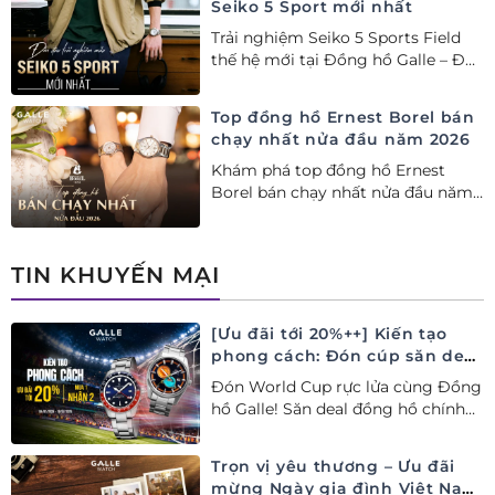
Seiko 5 Sport mới nhất
Trải nghiệm Seiko 5 Sports Field
thế hệ mới tại Đồng hồ Galle – Đại
lý Ủy quyền Cao cấp Seiko chính
hãng tại Việt Nam.
Top đồng hồ Ernest Borel bán
chạy nhất nửa đầu năm 2026
Khám phá top đồng hồ Ernest
Borel bán chạy nhất nửa đầu năm
2026 tại Đồng hồ Galle. Tuyệt tác
Thụy Sỹ xa xỉ, nâng tầm phong
cách thượng lưu và tinh tế.
TIN KHUYẾN MẠI
[Ưu đãi tới 20%++] Kiến tạo
phong cách: Đón cúp săn deal
– Siêu ưu đãi đồng hành cùng
Đón World Cup rực lửa cùng Đồng
World Cup
hồ Galle! Săn deal đồng hồ chính
hãng ưu đãi tới 20%++ và nhận
ngay combo quà tặng độc quyền!
Trọn vị yêu thương – Ưu đãi
mừng Ngày gia đình Việt Nam