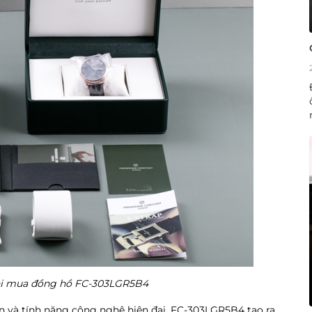
khi mua đồng hồ FC-303LGR5B4
n và tính năng công nghệ hiện đại, FC-303LGR5B4 tạo ra