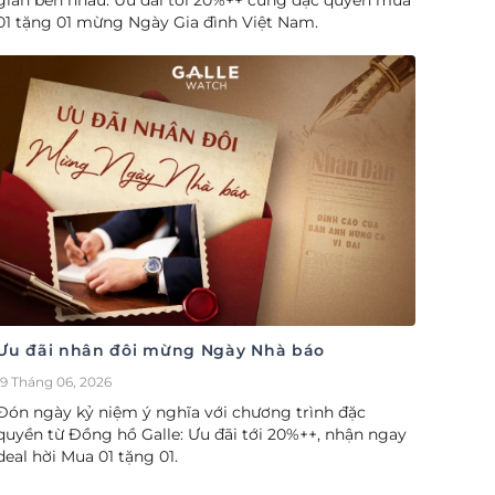
gian bên nhau. Ưu đãi tới 20%++ cùng đặc quyền mua
01 tặng 01 mừng Ngày Gia đình Việt Nam.
Ưu đãi nhân đôi mừng Ngày Nhà báo
19 Tháng 06, 2026
Đón ngày kỷ niệm ý nghĩa với chương trình đặc
quyền từ Đồng hồ Galle: Ưu đãi tới 20%++, nhận ngay
deal hời Mua 01 tặng 01.