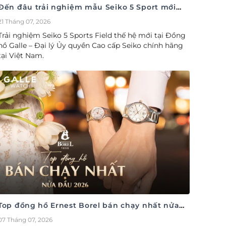
Đến đâu trải nghiệm mẫu Seiko 5 Sport mới
nhất
21 Tháng 07, 2026
Trải nghiệm Seiko 5 Sports Field thế hệ mới tại Đồng
hồ Galle – Đại lý Ủy quyền Cao cấp Seiko chính hãng
tại Việt Nam.
Top đồng hồ Ernest Borel bán chạy nhất nửa
đầu năm 2026
07 Tháng 07, 2026