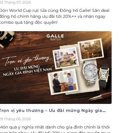
cúp săn deal – Siêu ưu đãi đồng hành cùng
03 Tháng 07, 2026
World Cup
Đón World Cup rực lửa cùng Đồng hồ Galle! Săn deal
đồng hồ chính hãng ưu đãi tới 20%++ và nhận ngay
combo quà tặng độc quyền!
Trọn vị yêu thương – Ưu đãi mừng Ngày gia
đình Việt Nam 28/06
29 Tháng 06, 2026
Món quà ý nghĩa nhất dành cho gia đình chính là thời