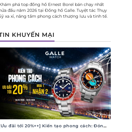
Khám phá top đồng hồ Ernest Borel bán chạy nhất
nửa đầu năm 2026 tại Đồng hồ Galle. Tuyệt tác Thụy
Sỹ xa xỉ, nâng tầm phong cách thượng lưu và tinh tế.
TIN KHUYẾN MẠI
[Ưu đãi tới 20%++] Kiến tạo phong cách: Đón