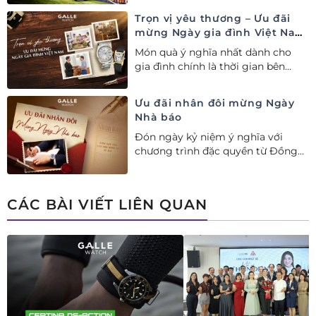
ngay combo quà tặng độc quyền!
Trọn vị yêu thương – Ưu đãi
mừng Ngày gia đình Việt Nam
28/06
Món quà ý nghĩa nhất dành cho
gia đình chính là thời gian bên
nhau. Ưu đãi tới 20%++ cùng đặc
quyền mua 01 tặng 01 mừng Ngày
Ưu đãi nhân đôi mừng Ngày
Gia đình Việt Nam.
Nhà báo
Đón ngày kỷ niệm ý nghĩa với
chương trình đặc quyền từ Đồng
hồ Galle: Ưu đãi tới 20%++, nhận
ngay deal hời Mua 01 tặng 01.
CÁC BÀI VIẾT LIÊN QUAN