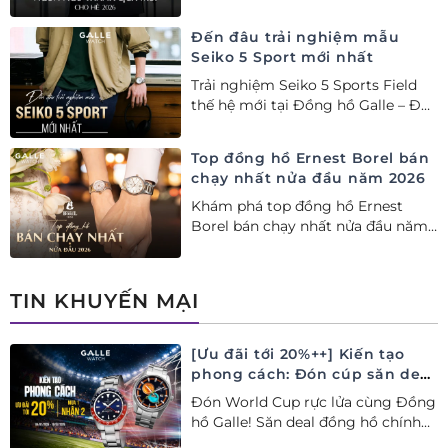
Orient Star bán chạy nhất nửa đầu
năm 2026
Đến đâu trải nghiệm mẫu
Seiko 5 Sport mới nhất
Trải nghiệm Seiko 5 Sports Field
thế hệ mới tại Đồng hồ Galle – Đại
lý Ủy quyền Cao cấp Seiko chính
hãng tại Việt Nam.
Top đồng hồ Ernest Borel bán
chạy nhất nửa đầu năm 2026
Khám phá top đồng hồ Ernest
Borel bán chạy nhất nửa đầu năm
2026 tại Đồng hồ Galle. Tuyệt tác
Thụy Sỹ xa xỉ, nâng tầm phong
cách thượng lưu và tinh tế.
TIN KHUYẾN MẠI
[Ưu đãi tới 20%++] Kiến tạo
phong cách: Đón cúp săn deal
– Siêu ưu đãi đồng hành cùng
Đón World Cup rực lửa cùng Đồng
World Cup
hồ Galle! Săn deal đồng hồ chính
hãng ưu đãi tới 20%++ và nhận