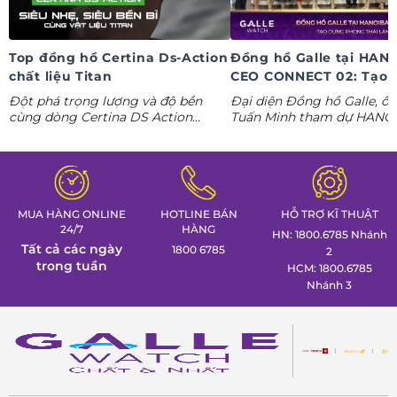
Top đồng hồ Certina Ds-Action
Đồng hồ Galle tại HAN
chất liệu Titan
CEO CONNECT 02: Tạo 
phong thái lãnh đạo kỷ
Đột phá trọng lượng và độ bền
Đại diện Đồng hồ Galle, ô
nguyên AI
cùng dòng Certina DS Action
Tuấn Minh tham dự HANO
Titanium. Khám phá ngay các tuyệt
CONNECT 02, mang đến k
tác thể thao cá tính nhất trong
gian trưng bày đồng hồ ca
Tuần lễ đồng hồ Thụy Sỹ cùng
định hình phong thái lãnh 
Đồng hồ Galle!
MUA HÀNG ONLINE
HOTLINE BÁN
HỖ TRỢ KĨ THUẬT
24/7
HÀNG
HN: 1800.6785 Nhánh
Tất cả các ngày
1800 6785
2
trong tuần
HCM: 1800.6785
Nhánh 3