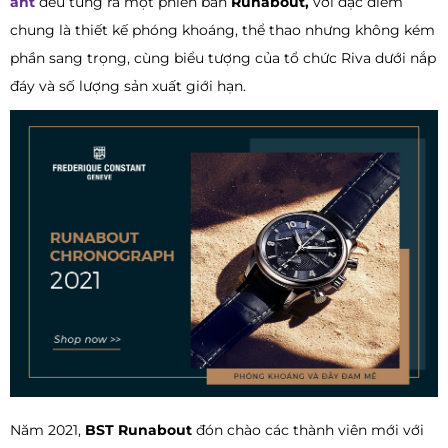
ant
đều tung ra một phiên bản
Runabout,
với đặc điểm
chung là thiết kế phóng khoáng, thể thao nhưng không kém
phần sang trọng, cùng biểu tượng của tổ chức Riva dưới nắp
đáy và số lượng sản xuất giới hạn.
Năm 2021,
BST Runabout
đón chào các thành viên mới với