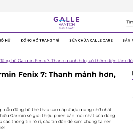
HỒ NỮ
ĐỒNG HỒ TRANG TRÍ
SỬA CHỮA GALLE CARE
SẢN 
ề đồng hồ Garmin Fenix 7: Thanh mảnh hơn, có thêm điện tâm đồ
armin Fenix 7: Thanh mảnh hơn,
g mẫu đồng hồ thể thao cao cấp được mong chờ nhất
g hiệu Garmin sẽ giới thiệu phiên bản mới nhất của dòng
các thông tin rò rỉ, các tin đồn để xem chúng ta nên
hé!