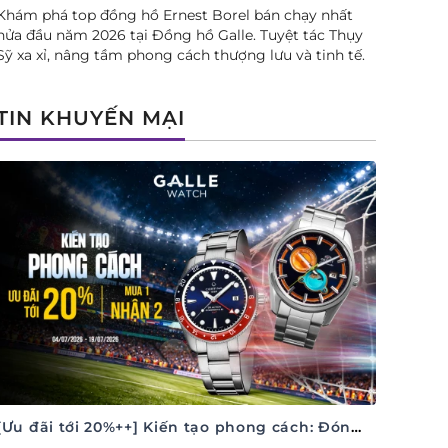
Khám phá top đồng hồ Ernest Borel bán chạy nhất
nửa đầu năm 2026 tại Đồng hồ Galle. Tuyệt tác Thụy
Sỹ xa xỉ, nâng tầm phong cách thượng lưu và tinh tế.
TIN KHUYẾN MẠI
[Ưu đãi tới 20%++] Kiến tạo phong cách: Đón