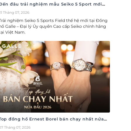
Đến đâu trải nghiệm mẫu Seiko 5 Sport mới
nhất
21 Tháng 07, 2026
Trải nghiệm Seiko 5 Sports Field thế hệ mới tại Đồng
hồ Galle – Đại lý Ủy quyền Cao cấp Seiko chính hãng
tại Việt Nam.
Top đồng hồ Ernest Borel bán chạy nhất nửa
đầu năm 2026
07 Tháng 07, 2026