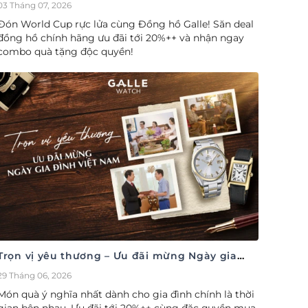
cúp săn deal – Siêu ưu đãi đồng hành cùng
03 Tháng 07, 2026
World Cup
Đón World Cup rực lửa cùng Đồng hồ Galle! Săn deal
đồng hồ chính hãng ưu đãi tới 20%++ và nhận ngay
combo quà tặng độc quyền!
Trọn vị yêu thương – Ưu đãi mừng Ngày gia
đình Việt Nam 28/06
29 Tháng 06, 2026
Món quà ý nghĩa nhất dành cho gia đình chính là thời