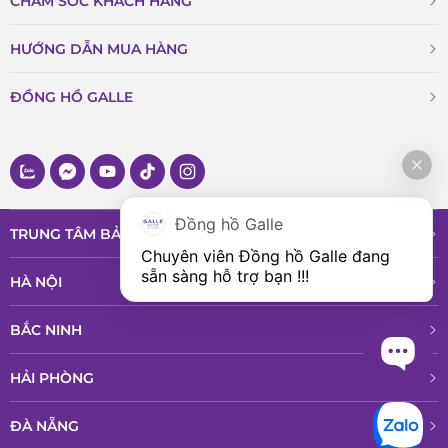
CHĂM SÓC KHÁCH HÀNG
HƯỚNG DẪN MUA HÀNG
ĐỒNG HỒ GALLE
Đồng hồ Galle
TRUNG TÂM BẢO HÀNH VÀ DỊCH VỤ
Chuyên viên Đồng hồ Galle đang 
sẵn sàng hỗ trợ bạn !!!
HÀ NỘI
BẮC NINH
HẢI PHÒNG
ĐÀ NẴNG