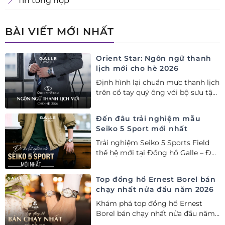
Tin tổng hợp
BÀI VIẾT MỚI NHẤT
Orient Star: Ngôn ngữ thanh
lịch mới cho hè 2026
Định hình lại chuẩn mực thanh lịch
trên cổ tay quý ông với bộ sưu tập
Orient Star bán chạy nhất nửa đầu
năm 2026
Đến đâu trải nghiệm mẫu
Seiko 5 Sport mới nhất
Trải nghiệm Seiko 5 Sports Field
thế hệ mới tại Đồng hồ Galle – Đại
lý Ủy quyền Cao cấp Seiko chính
hãng tại Việt Nam.
Top đồng hồ Ernest Borel bán
chạy nhất nửa đầu năm 2026
Khám phá top đồng hồ Ernest
Borel bán chạy nhất nửa đầu năm
2026 tại Đồng hồ Galle. Tuyệt tác