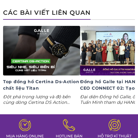
ngay deal hời Mua 01 tặng 01.
CÁC BÀI VIẾT LIÊN QUAN
Top đồng hồ Certina Ds-Action
Đồng hồ Galle tại HAN
chất liệu Titan
CEO CONNECT 02: Tạo 
phong thái lãnh đạo kỷ
Đột phá trọng lượng và độ bền
Đại diện Đồng hồ Galle, ô
nguyên AI
cùng dòng Certina DS Action
Tuấn Minh tham dự HANO
Titanium. Khám phá ngay các tuyệt
CONNECT 02, mang đến k
tác thể thao cá tính nhất trong
gian trưng bày đồng hồ ca
Tuần lễ đồng hồ Thụy Sỹ cùng
định hình phong thái lãnh 
Đồng hồ Galle!
MUA HÀNG ONLINE
HOTLINE BÁN
HỖ TRỢ KĨ THUẬT