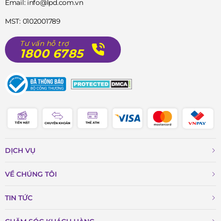
Email: info@lpd.com.vn
MST: 0102001789
Tư vấn hỗ trợ
1800 6785
DỊCH VỤ
VỀ CHÚNG TÔI
TIN TỨC