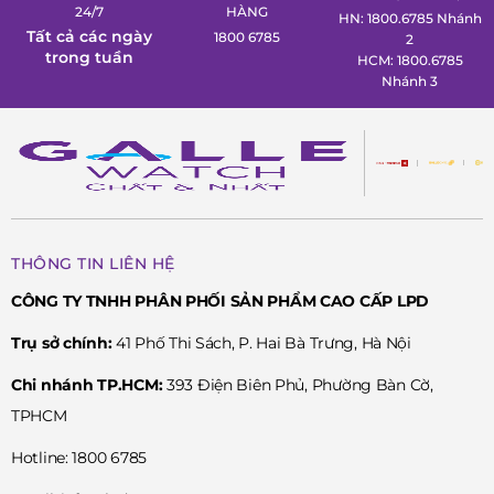
24/7
HÀNG
HN: 1800.6785 Nhánh
Tất cả các ngày
1800 6785
2
trong tuần
HCM: 1800.6785
Nhánh 3
THÔNG TIN LIÊN HỆ
CÔNG TY TNHH PHÂN PHỐI SẢN PHẨM CAO CẤP LPD
Trụ sở chính:
41 Phố Thi Sách, P. Hai Bà Trưng, Hà Nội
Chi nhánh TP.HCM:
393 Điện Biên Phủ, Phường Bàn Cờ,
TPHCM
Hotline: 1800 6785