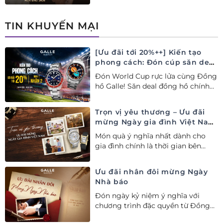
Thụy Sỹ xa xỉ, nâng tầm phong
cách thượng lưu và tinh tế.
TIN KHUYẾN MẠI
[Ưu đãi tới 20%++] Kiến tạo
phong cách: Đón cúp săn deal
– Siêu ưu đãi đồng hành cùng
Đón World Cup rực lửa cùng Đồng
World Cup
hồ Galle! Săn deal đồng hồ chính
hãng ưu đãi tới 20%++ và nhận
ngay combo quà tặng độc quyền!
Trọn vị yêu thương – Ưu đãi
mừng Ngày gia đình Việt Nam
28/06
Món quà ý nghĩa nhất dành cho
gia đình chính là thời gian bên
nhau. Ưu đãi tới 20%++ cùng đặc
quyền mua 01 tặng 01 mừng Ngày
Ưu đãi nhân đôi mừng Ngày
Gia đình Việt Nam.
Nhà báo
Đón ngày kỷ niệm ý nghĩa với
chương trình đặc quyền từ Đồng
hồ Galle: Ưu đãi tới 20%++, nhận